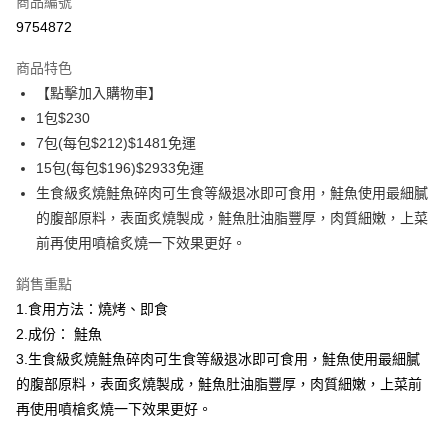
商品編號
信用卡分期付款
9754872
3 期 0 利率 每期
NT$76
21家銀行
商品特色
6 期 0 利率 每期
NT$38
21家銀行
合作金庫商業銀行
第一商業銀行
【點擊加入購物車】
華南商業銀行
彰化商業銀行
合作金庫商業銀行
第一商業銀行
LINE Pay
1包$230
上海商業儲蓄銀行
台北富邦商業銀行
華南商業銀行
彰化商業銀行
國泰世華商業銀行
兆豐國際商業銀行
7包(每包$212)$1481免運
Apple Pay
上海商業儲蓄銀行
台北富邦商業銀行
臺灣中小企業銀行
台中商業銀行
15包(每包$196)$2933免運
國泰世華商業銀行
兆豐國際商業銀行
匯豐（台灣）商業銀行
華泰商業銀行
悠遊付
臺灣中小企業銀行
台中商業銀行
生食級炙燒鮭魚碎肉可生食等級退冰即可食用，鮭魚使用最細膩
聯邦商業銀行
遠東國際商業銀行
匯豐（台灣）商業銀行
華泰商業銀行
的腹部原料，表面炙燒製成，鮭魚肚油脂豐厚，肉質細嫩，上菜
ATM付款
元大商業銀行
永豐商業銀行
聯邦商業銀行
遠東國際商業銀行
前再使用噴槍炙燒一下效果更好。
玉山商業銀行
星展（台灣）商業銀行
元大商業銀行
永豐商業銀行
貨到付款
台新國際商業銀行
中國信託商業銀行
玉山商業銀行
星展（台灣）商業銀行
銷售重點
台灣樂天信用卡公司
台新國際商業銀行
中國信託商業銀行
1.食用方法：燒烤、即食
運送方式
台灣樂天信用卡公司
2.成份： 鮭魚
冷凍7-11取貨(快速到店，到貨後4天內需取貨)
3.生食級炙燒鮭魚碎肉可生食等級退冰即可食用，鮭魚使用最細膩
每筆NT$150，滿NT$999(含以上)免運費
的腹部原料，表面炙燒製成，鮭魚肚油脂豐厚，肉質細嫩，上菜前
冷凍宅配-抗凍紙箱裝(可備註改保麗龍箱)
再使用噴槍炙燒一下效果更好。
每筆NT$150，滿NT$999(含以上)免運費