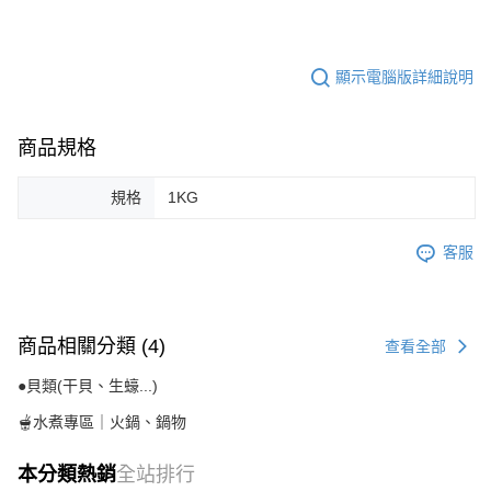
顯示電腦版詳細說明
商品規格
規格
1KG
客服
商品相關分類 (4)
查看全部
●貝類(干貝、生蠔...)
🫕水煮專區｜火鍋、鍋物
本分類熱銷
全站排行