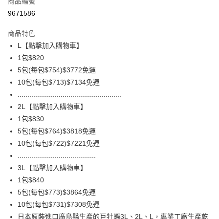
商品編號
信用卡分期付款
9671586
3 期 0 利率 每期
NT$273
21家銀行
商品特色
6 期 0 利率 每期
NT$136
21家銀行
合作金庫商業銀行
第一商業銀行
L【點擊加入購物車】
華南商業銀行
彰化商業銀行
合作金庫商業銀行
第一商業銀行
LINE Pay
1包$820
上海商業儲蓄銀行
台北富邦商業銀行
華南商業銀行
彰化商業銀行
國泰世華商業銀行
兆豐國際商業銀行
5包(每包$754)$3772免運
Apple Pay
上海商業儲蓄銀行
台北富邦商業銀行
臺灣中小企業銀行
台中商業銀行
10包(每包$713)$7134免運
國泰世華商業銀行
兆豐國際商業銀行
匯豐（台灣）商業銀行
華泰商業銀行
悠遊付
臺灣中小企業銀行
台中商業銀行
.....................................................
聯邦商業銀行
遠東國際商業銀行
匯豐（台灣）商業銀行
華泰商業銀行
2L【點擊加入購物車】
ATM付款
元大商業銀行
永豐商業銀行
聯邦商業銀行
遠東國際商業銀行
1包$830
玉山商業銀行
星展（台灣）商業銀行
元大商業銀行
永豐商業銀行
貨到付款
5包(每包$764)$3818免運
台新國際商業銀行
中國信託商業銀行
玉山商業銀行
星展（台灣）商業銀行
台灣樂天信用卡公司
10包(每包$722)$7221免運
台新國際商業銀行
中國信託商業銀行
運送方式
........................................
台灣樂天信用卡公司
冷凍7-11取貨(快速到店，到貨後4天內需取貨)
3L【點擊加入購物車】
1包$840
每筆NT$150，滿NT$999(含以上)免運費
5包(每包$773)$3864免運
冷凍宅配-抗凍紙箱裝(可備註改保麗龍箱)
10包(每包$731)$7308免運
每筆NT$150，滿NT$999(含以上)免運費
日本原裝進口廣島縣生產的巨牡蠣3L、2L、L，專業工廠生產乾