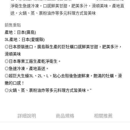
淨衛生急速冷凍，口感鮮美甘甜，肥美多汁，滑順美味，產地直
冷凍貨到付款
送，火鍋、蒸、裹粉油炸等多元料理方式皆美味
每筆NT$180，滿NT$999(含以上)免運費
銷售重點
產地：日本(廣島)
3L產地：日本(愛媛縣)
◎日本原裝進口，廣島縣生產的巨牡蠣口感鮮美甘甜，肥美多汁，
滑順美味
◎日本專業工廠生產乾淨衛生。
◎急速冷凍，產地直送。
◎超巨大生蠔3L、2L、L，貼心去殼後急速鮮凍，飽滿的牡蠣，滑
嫩的口感！
◎火鍋、蒸、裹粉油炸等多元料理方式皆美味。"
詳細說明
商品規格
相關推薦