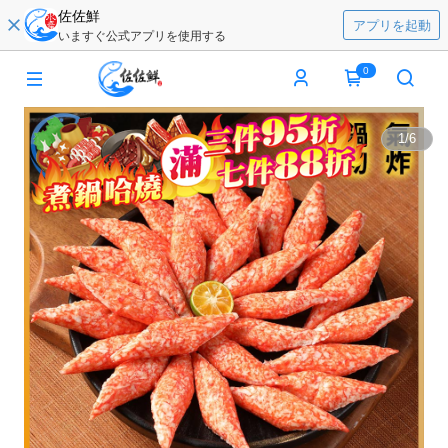
佐佐鮮
アプリを起動
いますぐ公式アプリを使用する
0
1
/
6