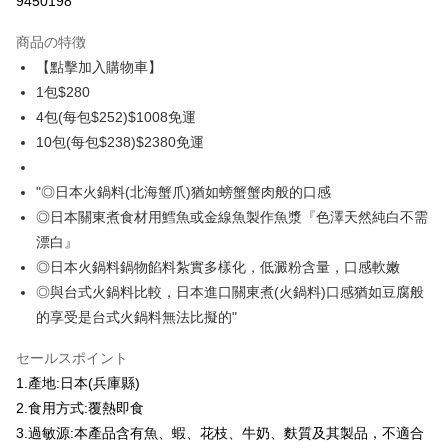
9450198
3回払い、金利0、毎回
NT$93
21行の銀行
商品の特徴
6回払い、金利0、毎回
NT$46
21行の銀行
合作金庫商業銀行
第一商業銀行
【點擊加入購物車】
華南商業銀行
彰化商業銀行
合作金庫商業銀行
第一商業銀行
LINE Pay
1包$280
上海商業儲蓄銀行
台北富邦商業銀行
華南商業銀行
彰化商業銀行
国泰世華商業銀行
兆豐國際商業銀行
4包(每包$252)$1008免運
Apple Pay
上海商業儲蓄銀行
台北富邦商業銀行
台湾中小企業銀行
台中商業銀行
10包(每包$238)$2380免運
国泰世華商業銀行
兆豐國際商業銀行
HSBC(台湾)商業銀行
華泰商業銀行
Easy Wallet
台湾中小企業銀行
台中商業銀行
聯邦商業銀行
遠東国際商業銀行
HSBC(台湾)商業銀行
華泰商業銀行
"◎日本火鍋料(北海蟹爪)猶如螃蟹蟹肉般的口感
ATM払い
元大商業銀行
永豐商業銀行
聯邦商業銀行
遠東国際商業銀行
◎日本關東煮食材用鱈魚或金線魚製作魚漿『色澤天然純白不需
玉山商業銀行
星展(台湾)商業銀行
元大商業銀行
永豐商業銀行
代金引換
台新國際商業銀行
中国信託商業銀行
漂白』
玉山商業銀行
星展(台湾)商業銀行
台湾楽天クレジットカード会社
◎日本火鍋料鍋物餡料紮實多樣化，低澱粉含量，口感軟嫩
台新國際商業銀行
中国信託商業銀行
配送方法
台湾楽天クレジットカード会社
◎與台式火鍋料比較，日本進口關東煮(火鍋料)口感猶如豆腐般
冷凍7-11取貨(快速到店，到貨後4天內需取貨)
的享受是台式火鍋料無法比擬的"
配送毎にNT$150、NT$999以上で送料無料
セールスポイント
冷凍宅配-抗凍紙箱裝(可備註改保麗龍箱)
1.產地:日本(兵庫縣)
配送毎にNT$150、NT$999以上で送料無料
2.食用方式:覆熱即食
3.過敏源:本產品含有魚、蝦、花枝、牛奶、麩質及其製品，不適合
冷凍貨到付款