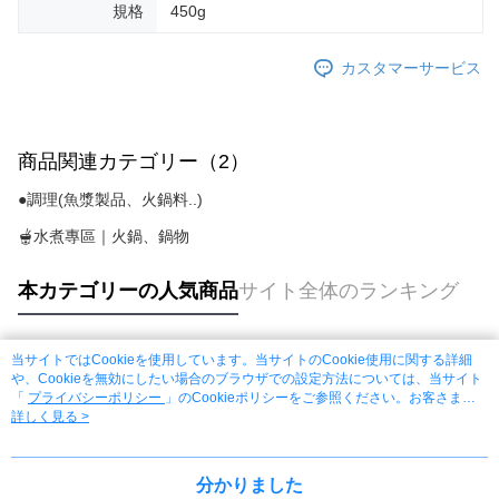
規格
450g
カスタマーサービス
商品関連カテゴリー（2）
●調理(魚漿製品、火鍋料..)
🫕水煮專區｜火鍋、鍋物
本カテゴリーの人気商品
サイト全体のランキング
当サイトではCookieを使用しています。当サイトのCookie使用に関する詳細
人気タグ
や、Cookieを無効にしたい場合のブラウザでの設定方法については、当サイト
「
プライバシーポリシー
」のCookieポリシーをご参照ください。お客さま
が、当サイトを引き続き使用される場合、当社がサイト利用規約のCookieポリ
詳しく見る >
シーに基づいてCookieを使用することに同意したものとみなします。
分かりました