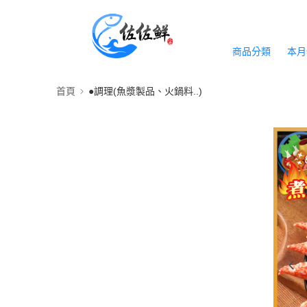
商品分類
本月
首頁
●調理(魚漿製品、火鍋料..)