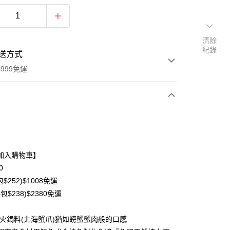
清除
紀錄
送方式
999免運
次付款
期付款
0 利率 每期
NT$93
21家銀行
加入購物車】
0 利率 每期
NT$46
21家銀行
庫商業銀行
第一商業銀行
0
業銀行
彰化商業銀行
$252)$1008免運
庫商業銀行
第一商業銀行
業儲蓄銀行
台北富邦商業銀行
業銀行
彰化商業銀行
包$238)$2380免運
華商業銀行
兆豐國際商業銀行
業儲蓄銀行
台北富邦商業銀行
小企業銀行
台中商業銀行
華商業銀行
兆豐國際商業銀行
本火鍋料(北海蟹爪)猶如螃蟹蟹肉般的口感
台灣）商業銀行
華泰商業銀行
小企業銀行
台中商業銀行