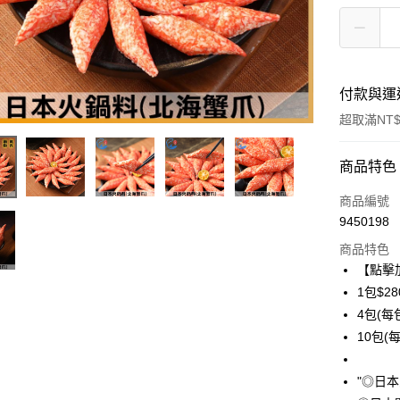
付款與運
超取滿NT$
付款方式
商品特色
信用卡一
商品編號
9450198
信用卡分
商品特色
3 期 
【點擊
6 期 
合作金
1包$28
華南商
4包(每包
合作金
LINE Pay
上海商
華南商
10包(每
國泰世
Apple Pay
上海商
臺灣中
國泰世
"◎日
匯豐（
悠遊付
臺灣中