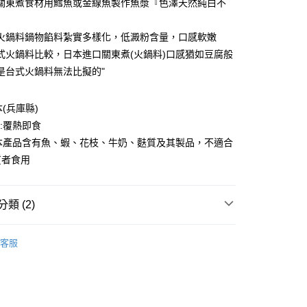
業銀行
遠東國際商業銀行
關東煮食材用鱈魚或金線魚製作魚漿『色澤天然純白不
台灣）商業銀行
華泰商業銀行
業銀行
永豐商業銀行
』
業銀行
遠東國際商業銀行
業銀行
星展（台灣）商業銀行
業銀行
永豐商業銀行
火鍋料鍋物餡料紮實多樣化，低澱粉含量，口感軟嫩
際商業銀行
中國信託商業銀行
業銀行
星展（台灣）商業銀行
式火鍋料比較，日本進口關東煮(火鍋料)口感猶如豆腐般
天信用卡公司
際商業銀行
中國信託商業銀行
是台式火鍋料無法比擬的"
天信用卡公司
本(兵庫縣)
1取貨(快速到店，到貨後4天內需取貨)
式:覆熱即食
50，滿NT$999(含以上)免運費
:本產品含有魚、蝦、花枝、牛奶、麩質及其製品，不適合
抗凍紙箱裝(可備註改保麗龍箱)
質者食用
50，滿NT$999(含以上)免運費
付款
類 (2)
80，滿NT$999(含以上)免運費
製品、火鍋料..)
客服
區｜火鍋、鍋物