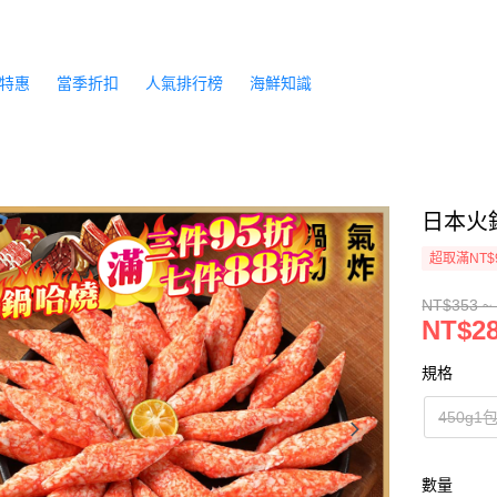
特惠
當季折扣
人氣排行榜
海鮮知識
日本火鍋
超取滿NT$
NT$353 ~
NT$28
規格
450g1
數量