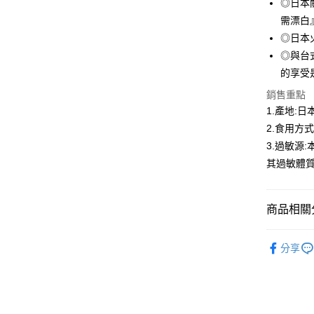
聯邦商
◎日本
匯豐（
ATM付款
元大商
需漂白
聯邦商
玉山商
元大商
◎日本
貨到付款
台新國
玉山商
◎與台
台灣樂
台新國
的享受
台灣樂
運送方式
銷售重點
1.產地:日
冷凍7-1
2.食用方
每筆NT$1
3.過敏源
冷凍宅配-
其過敏體
每筆NT$1
冷凍貨到
商品相關分
每筆NT$1
●調理(魚漿
分享
🫕水煮專