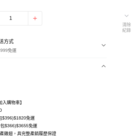
清除
紀錄
送方式
999免運
次付款
期付款
0 利率 每期
NT$143
21家銀行
加入購物車】
0 利率 每期
NT$71
21家銀行
庫商業銀行
第一商業銀行
0
業銀行
彰化商業銀行
$396)$1820免運
庫商業銀行
第一商業銀行
業儲蓄銀行
台北富邦商業銀行
業銀行
彰化商業銀行
包$366)$3655免運
華商業銀行
兆豐國際商業銀行
業儲蓄銀行
台北富邦商業銀行
國產雞翅，具完整產銷履歷保證
小企業銀行
台中商業銀行
華商業銀行
兆豐國際商業銀行