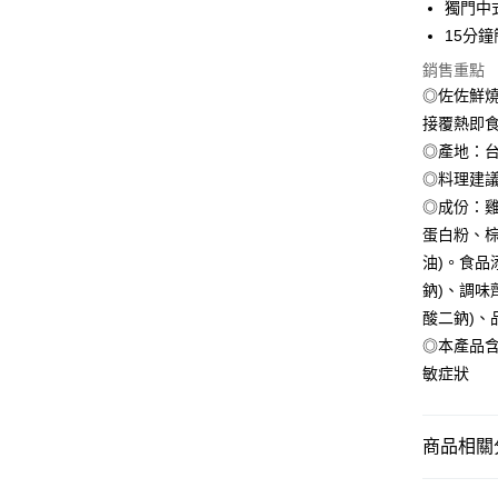
獨門中
匯豐（
悠遊付
臺灣中
聯邦商
15分
匯豐（
ATM付款
元大商
聯邦商
銷售重點
玉山商
元大商
貨到付款
◎佐佐鮮
台新國
玉山商
接覆熱即
台灣樂
台新國
◎產地：
台灣樂
運送方式
◎料理建
◎成份：雞
冷凍7-1
蛋白粉、
每筆NT$1
油)。食品
冷凍宅配-
鈉)、調味
每筆NT$1
酸二鈉)、
◎本產品
冷凍貨到
敏症狀
每筆NT$1
商品相關分
●肉品(雞、