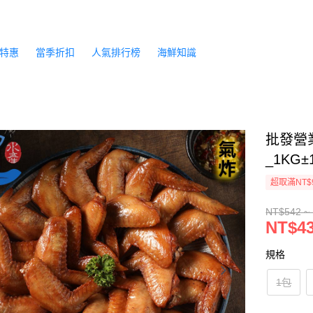
特惠
當季折扣
人氣排行榜
海鮮知識
批發營業
_1KG±
超取滿NT$
NT$542 ~
NT$43
規格
1包