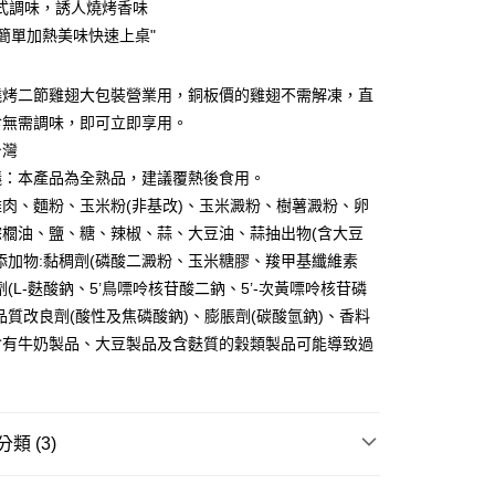
式調味，誘人燒烤香味
台灣）商業銀行
華泰商業銀行
小企業銀行
台中商業銀行
業銀行
遠東國際商業銀行
鐘簡單加熱美味快速上桌"
台灣）商業銀行
華泰商業銀行
業銀行
永豐商業銀行
業銀行
遠東國際商業銀行
業銀行
星展（台灣）商業銀行
業銀行
永豐商業銀行
燒烤二節雞翅大包裝營業用，銅板價的雞翅不需解凍，直
際商業銀行
中國信託商業銀行
業銀行
星展（台灣）商業銀行
食無需調味，即可立即享用。
天信用卡公司
際商業銀行
中國信託商業銀行
台灣
天信用卡公司
議：本產品為全熟品，建議覆熱後食用。
肉、麵粉、玉米粉(非基改)、玉米澱粉、樹薯澱粉、卵
1取貨(快速到店，到貨後4天內需取貨)
棕櫚油、鹽、糖、辣椒、蒜、大豆油、蒜抽出物(含大豆
50，滿NT$999(含以上)免運費
添加物:黏稠劑(磷酸二澱粉、玉米糖膠、羧甲基纖維素
抗凍紙箱裝(可備註改保麗龍箱)
劑(L-麩酸鈉、5’鳥嘌呤核苷酸二鈉、5’-次黃嘌呤核苷磷
50，滿NT$999(含以上)免運費
品質改良劑(酸性及焦磷酸鈉)、膨脹劑(碳酸氫鈉)、香料
含有牛奶製品、大豆製品及含麩質的穀類製品可能導致過
付款
80，滿NT$999(含以上)免運費
類 (3)
豬、牛...)