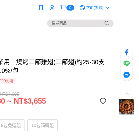
0
中文 (繁體)
用｜燒烤二節雞翅(二節翅)約25-30支
10%/包
999免運
 NT$4,605
0 ~ NT$3,655
5包免運組
10包箱購組