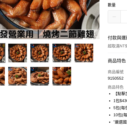
數量
付款與運
超取滿NT$
付款方式
商品特色
信用卡一
商品編號
9150552
信用卡分
商品特色
3 期 
【點擊
6 期 
合作金
1包$43
華南商
5包(每包
合作金
LINE Pay
上海商
華南商
10包(每
國泰世
Apple Pay
上海商
"嚴選
臺灣中
國泰世