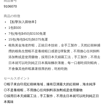
商品番号
クレジットカード分割払い
9106070
3回払い、金利0、毎回
NT$166
21行の銀行
商品の特徴
6回払い、金利0、毎回
NT$83
21行の銀行
合作金庫商業銀行
第一商業銀行
【點擊加入購物車】
華南商業銀行
彰化商業銀行
合作金庫商業銀行
第一商業銀行
LINE Pay
1包$500
上海商業儲蓄銀行
台北富邦商業銀行
華南商業銀行
彰化商業銀行
国泰世華商業銀行
兆豐國際商業銀行
7包(每包$450)$3150免運
Apple Pay
上海商業儲蓄銀行
台北富邦商業銀行
台湾中小企業銀行
台中商業銀行
15包(每包$425)$6375免運
国泰世華商業銀行
兆豐國際商業銀行
HSBC(台湾)商業銀行
華泰商業銀行
Easy Wallet
台湾中小企業銀行
台中商業銀行
根島黃金海老炸蝦，正統日本技術，全手工製作，天然紅樹林捕
聯邦商業銀行
遠東国際商業銀行
HSBC(台湾)商業銀行
華泰商業銀行
撈的根島生態蝦不是養殖蝦口感更Q彈紮實，不用擔心任何飼料
ATM払い
元大商業銀行
永豐商業銀行
聯邦商業銀行
遠東国際商業銀行
添加劑或是使用藥物，採用日本天婦羅工法，手工製作，不用去
玉山商業銀行
星展(台湾)商業銀行
元大商業銀行
永豐商業銀行
代金引換
台新國際商業銀行
中国信託商業銀行
日本就可以吃到純正日本風味麵衣薄脆，每一口都吃得到蝦肉，
玉山商業銀行
星展(台湾)商業銀行
台湾楽天クレジットカード会社
不會像其他炸蝦裹著很厚的粉，吃粉吃飽
台新國際商業銀行
中国信託商業銀行
配送方法
台湾楽天クレジットカード会社
セールスポイント
冷凍7-11取貨(快速到店，到貨後4天內需取貨)
◎蝦子來自印尼紅樹林海域，擁有亞洲最大的紅樹林，海水純淨
配送毎にNT$150、NT$999以上で送料無料
◎不是養殖蝦，不用擔心任何飼料添加劑或是使用藥物
冷凍宅配-抗凍紙箱裝(可備註改保麗龍箱)
◎採用日本天婦羅工法，手工製作，不用去日本就可以吃到純正日
配送毎にNT$150、NT$999以上で送料無料
本風味