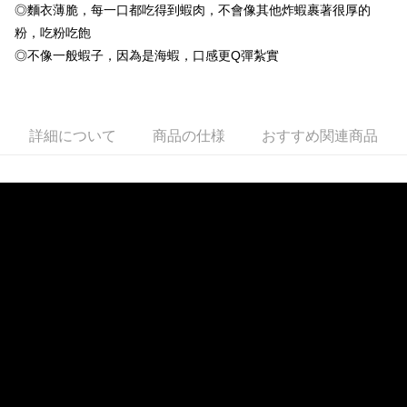
◎麵衣薄脆，每一口都吃得到蝦肉，不會像其他炸蝦裹著很厚的
冷凍貨到付款
粉，吃粉吃飽
配送毎にNT$180、NT$999以上で送料無料
◎不像一般蝦子，因為是海蝦，口感更Q彈紮實
詳細について
商品の仕様
おすすめ関連商品