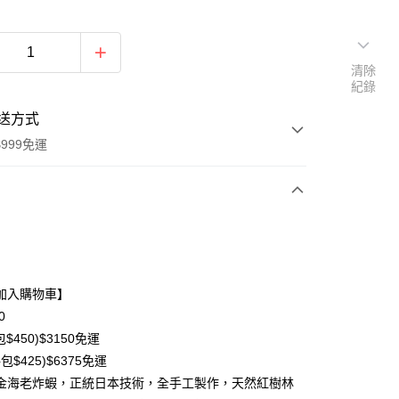
清除
紀錄
送方式
999免運
次付款
期付款
0 利率 每期
NT$166
21家銀行
加入購物車】
0 利率 每期
NT$83
21家銀行
庫商業銀行
第一商業銀行
0
業銀行
彰化商業銀行
$450)$3150免運
庫商業銀行
第一商業銀行
業儲蓄銀行
台北富邦商業銀行
業銀行
彰化商業銀行
包$425)$6375免運
華商業銀行
兆豐國際商業銀行
業儲蓄銀行
台北富邦商業銀行
金海老炸蝦，正統日本技術，全手工製作，天然紅樹林
小企業銀行
台中商業銀行
華商業銀行
兆豐國際商業銀行