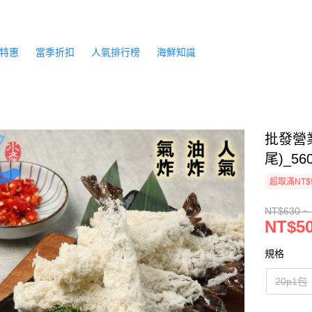
特惠
當季折扣
人氣排行榜
海鮮知識
批發營
尾)_56
超取滿NT$
NT$630 ~
NT$50
規格
20p1包