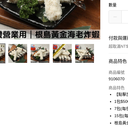
數量
付款與運
超取滿NT$
付款方式
商品特色
信用卡一
商品編號
9106070
信用卡分
商品特色
3 期 
【點擊
6 期 
合作金
1包$50
華南商
7包(每包
合作金
LINE Pay
上海商
華南商
15包(每
國泰世
Apple Pay
上海商
根島黃
臺灣中
國泰世