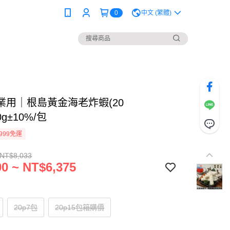
0
中文 (繁體)
業用｜根島黃金海老炸蝦(20
0g±10%/包
999免運
 NT$8,033
0 ~ NT$6,375
20p7包
20p15包箱購價