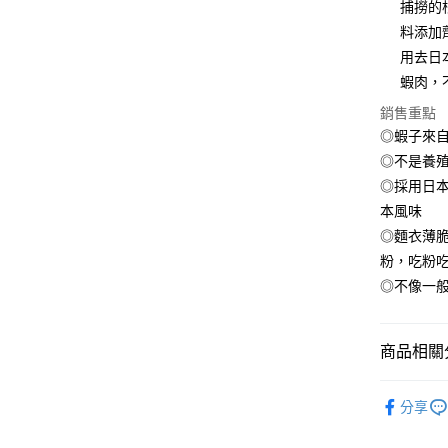
捕撈的
匯豐（
悠遊付
臺灣中
聯邦商
料添加
匯豐（
ATM付款
元大商
用去日
聯邦商
玉山商
元大商
蝦肉，
貨到付款
台新國
玉山商
銷售重點
台灣樂
台新國
◎蝦子來
台灣樂
運送方式
◎不是養
◎採用日
冷凍7-1
本風味
每筆NT$1
◎麵衣薄
冷凍宅配-
粉，吃粉
每筆NT$1
◎不像一
冷凍貨到
每筆NT$1
商品相關分
●蝦/蝦仁
分享
●調理(魚漿