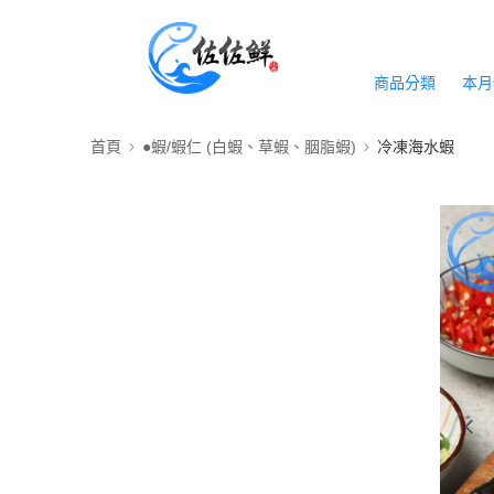
商品分類
本月
首頁
●蝦/蝦仁 (白蝦、草蝦、胭脂蝦)
冷凍海水蝦