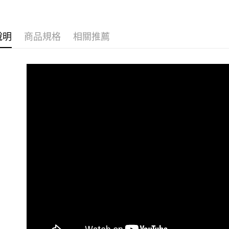
📦批發營
🍤冷凍即
說明
商品規格
相關推薦