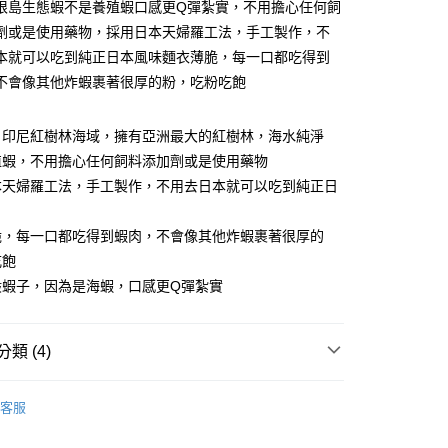
根島生態蝦不是養殖蝦口感更Q彈紮實，不用擔心任何飼
台灣）商業銀行
華泰商業銀行
小企業銀行
台中商業銀行
業銀行
遠東國際商業銀行
劑或是使用藥物，採用日本天婦羅工法，手工製作，不
台灣）商業銀行
華泰商業銀行
業銀行
永豐商業銀行
本就可以吃到純正日本風味麵衣薄脆，每一口都吃得到
業銀行
遠東國際商業銀行
業銀行
星展（台灣）商業銀行
業銀行
永豐商業銀行
不會像其他炸蝦裹著很厚的粉，吃粉吃飽
際商業銀行
中國信託商業銀行
業銀行
星展（台灣）商業銀行
天信用卡公司
際商業銀行
中國信託商業銀行
自印尼紅樹林海域，擁有亞洲最大的紅樹林，海水純淨
天信用卡公司
殖蝦，不用擔心任何飼料添加劑或是使用藥物
本天婦羅工法，手工製作，不用去日本就可以吃到純正日
1取貨(快速到店，到貨後4天內需取貨)
50，滿NT$999(含以上)免運費
脆，每一口都吃得到蝦肉，不會像其他炸蝦裹著很厚的
抗凍紙箱裝(可備註改保麗龍箱)
吃飽
50，滿NT$999(含以上)免運費
般蝦子，因為是海蝦，口感更Q彈紮實
付款
80，滿NT$999(含以上)免運費
類 (4)
 (白蝦、草蝦、胭脂蝦)
冷凍海水蝦
客服
製品、火鍋料..)