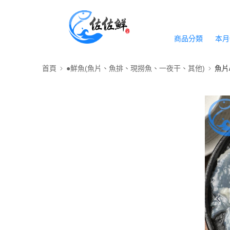
商品分類
本月
首頁
●鮮魚(魚片、魚排、現撈魚、一夜干、其他)
魚片