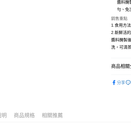
醬料醃
匯豐（
悠遊付
臺灣中
聯邦商
勻、免
匯豐（
ATM付款
元大商
聯邦商
銷售重點
玉山商
元大商
貨到付款
1.食用方
台新國
玉山商
2.新鮮活
台灣樂
台新國
醬料醃製
台灣樂
運送方式
洗，可清
冷凍7-1
每筆NT$1
商品相關分
冷凍宅配-
●鮮魚(魚
每筆NT$1
分享
📦批發營
冷凍貨到
每筆NT$1
說明
商品規格
相關推薦