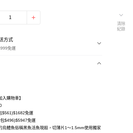
清除
紀錄
送方式
999免運
次付款
期付款
0 利率 每期
NT$196
21家銀行
加入購物車】
0 利率 每期
NT$98
21家銀行
庫商業銀行
第一商業銀行
0
業銀行
彰化商業銀行
$561)$1682免運
庫商業銀行
第一商業銀行
業儲蓄銀行
台北富邦商業銀行
業銀行
彰化商業銀行
包$496)$5947免運
華商業銀行
兆豐國際商業銀行
業儲蓄銀行
台北富邦商業銀行
的烏鱧魚俗稱黑魚活魚現殺，切薄片1～1.5mm使用獨家
小企業銀行
台中商業銀行
華商業銀行
兆豐國際商業銀行