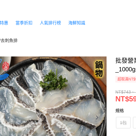
特惠
當季折扣
人氣排行榜
海鮮知識
/去刺魚排
批發營
_1000
超取滿NT$
NT$743 ~
NT$59
規格
1包