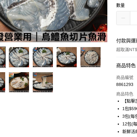
數量
付款與運
超取滿NT$
付款方式
商品特色
信用卡一
商品編號
8861293
信用卡分
商品特色
3 期 
【點擊
6 期 
合作金
1包$59
華南商
3包(每包
合作金
LINE Pay
上海商
華南商
12包(每
國泰世
Apple Pay
上海商
新鮮活
臺灣中
國泰世