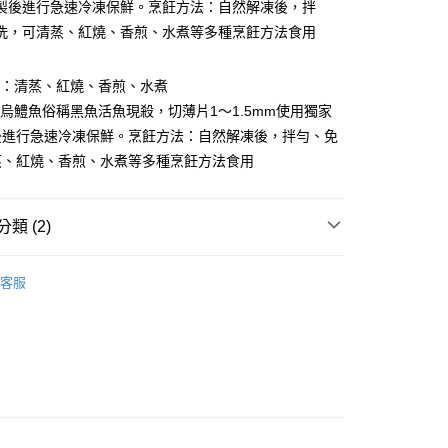
製後進行急速冷凍保鮮。烹飪方法：自然解凍後，拌
台灣）商業銀行
華泰商業銀行
小企業銀行
台中商業銀行
業銀行
遠東國際商業銀行
洗，可清蒸、紅燒、香煎、水煮等多種烹飪方法食用
台灣）商業銀行
華泰商業銀行
業銀行
永豐商業銀行
業銀行
遠東國際商業銀行
業銀行
星展（台灣）商業銀行
業銀行
永豐商業銀行
法：清蒸、紅燒、香煎、水煮
際商業銀行
中國信託商業銀行
業銀行
星展（台灣）商業銀行
的烏鱧魚俗稱黑魚活魚現殺，切薄片1～1.5mm使用獨家
天信用卡公司
際商業銀行
中國信託商業銀行
後進行急速冷凍保鮮。烹飪方法：自然解凍後，拌勻、免
天信用卡公司
蒸、紅燒、香煎、水煮等多種烹飪方法食用
1取貨(快速到店，到貨後4天內需取貨)
50，滿NT$999(含以上)免運費
類 (2)
抗凍紙箱裝(可備註改保麗龍箱)
片、魚排、現撈魚、一夜干、其他)
魚片/去刺魚排
50，滿NT$999(含以上)免運費
客服
業用｜大包裝最任性
付款
80，滿NT$999(含以上)免運費