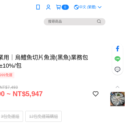
0
中文 (繁體)
業用｜烏鱧魚切片魚滑(黑魚)業務包
g±10%/包
999免運
 NT$7,493
0 ~ NT$5,947
3包免運組
12包免運箱購組