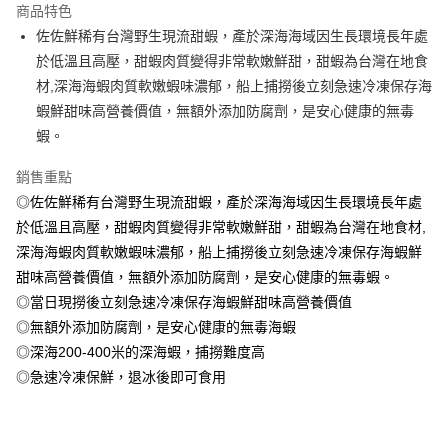
商品特色
6 期 0 利率 每期
NT$146
21家銀行
合作金庫商業銀行
第一商業銀行
佐佐鮮稀有台灣野生現流甜蝦，產於深海海域因生長環境長年處
華南商業銀行
彰化商業銀行
合作金庫商業銀行
第一商業銀行
LINE Pay
於低溫且高壓，甜蝦肉質變得非常軟嫩鮮甜，甜蝦為台灣在地食
上海商業儲蓄銀行
台北富邦商業銀行
華南商業銀行
彰化商業銀行
國泰世華商業銀行
兆豐國際商業銀行
材,深海海蝦肉質軟嫩蝦味濃郁，船上捕撈後立刻急速冷凍保存海
Apple Pay
上海商業儲蓄銀行
台北富邦商業銀行
臺灣中小企業銀行
台中商業銀行
蝦鮮甜味高營養價值，無額外添加防腐劑，是安心健康的無毒
國泰世華商業銀行
兆豐國際商業銀行
匯豐（台灣）商業銀行
華泰商業銀行
悠遊付
臺灣中小企業銀行
台中商業銀行
蝦。
聯邦商業銀行
遠東國際商業銀行
匯豐（台灣）商業銀行
華泰商業銀行
ATM付款
元大商業銀行
永豐商業銀行
銷售重點
聯邦商業銀行
遠東國際商業銀行
玉山商業銀行
星展（台灣）商業銀行
元大商業銀行
永豐商業銀行
◎佐佐鮮稀有台灣野生現流甜蝦，產於深海海域因生長環境長年處
貨到付款
台新國際商業銀行
中國信託商業銀行
玉山商業銀行
星展（台灣）商業銀行
於低溫且高壓，甜蝦肉質變得非常軟嫩鮮甜，甜蝦為台灣在地食材,
台灣樂天信用卡公司
台新國際商業銀行
中國信託商業銀行
深海海蝦肉質軟嫩蝦味濃郁，船上捕撈後立刻急速冷凍保存海蝦鮮
運送方式
台灣樂天信用卡公司
甜味高營養價值，無額外添加防腐劑，是安心健康的無毒蝦。
冷凍7-11取貨(快速到店，到貨後4天內需取貨)
◎當日現撈後立刻急速冷凍保存海蝦鮮甜味高營養價值
每筆NT$150，滿NT$999(含以上)免運費
◎無額外添加防腐劑，是安心健康的無毒海蝦
冷凍宅配-抗凍紙箱裝(可備註改保麗龍箱)
◎深海200-400米的深海蝦，捕撈難度高
每筆NT$150，滿NT$999(含以上)免運費
◎急速冷凍保鮮，退冰後即可食用
冷凍貨到付款
每筆NT$180，滿NT$999(含以上)免運費