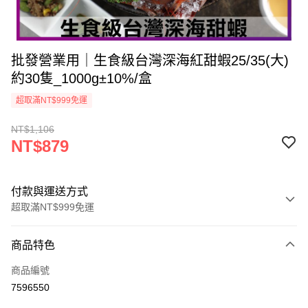
批發營業用｜生食級台灣深海紅甜蝦25/35(大)
約30隻_1000g±10%/盒
超取滿NT$999免運
NT$1,106
NT$879
付款與運送方式
超取滿NT$999免運
付款方式
商品特色
信用卡一次付款
商品編號
信用卡分期付款
7596550
3 期 0 利率 每期
NT$293
21家銀行