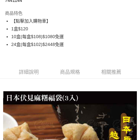
7441144
3 期 0 利率 每期
NT$40
21家銀行
商品特色
6 期 0 利率 每期
NT$20
21家銀行
合作金庫商業銀行
第一商業銀行
【點擊加入購物車】
華南商業銀行
彰化商業銀行
合作金庫商業銀行
第一商業銀行
LINE Pay
1盒$120
上海商業儲蓄銀行
台北富邦商業銀行
華南商業銀行
彰化商業銀行
國泰世華商業銀行
兆豐國際商業銀行
10盒(每盒$108)$1080免運
Apple Pay
上海商業儲蓄銀行
台北富邦商業銀行
臺灣中小企業銀行
台中商業銀行
24盒(每盒$102)$2448免運
國泰世華商業銀行
兆豐國際商業銀行
匯豐（台灣）商業銀行
華泰商業銀行
悠遊付
臺灣中小企業銀行
台中商業銀行
聯邦商業銀行
遠東國際商業銀行
匯豐（台灣）商業銀行
華泰商業銀行
ATM付款
元大商業銀行
永豐商業銀行
聯邦商業銀行
遠東國際商業銀行
玉山商業銀行
星展（台灣）商業銀行
元大商業銀行
永豐商業銀行
詳細說明
商品規格
相關推薦
貨到付款
台新國際商業銀行
中國信託商業銀行
玉山商業銀行
星展（台灣）商業銀行
台灣樂天信用卡公司
台新國際商業銀行
中國信託商業銀行
運送方式
台灣樂天信用卡公司
冷凍7-11取貨(快速到店，到貨後4天內需取貨)
每筆NT$150，滿NT$999(含以上)免運費
冷凍宅配-抗凍紙箱裝(可備註改保麗龍箱)
每筆NT$150，滿NT$999(含以上)免運費
冷凍貨到付款