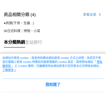
商品相關分類 (4)
查看全部
●貝類(干貝、生蠔...)
🍱日式料理｜烤物、小菜
本分類熱銷
全站排行
本網站中使用 cookie，欲查詢有關本網站使用 cookie 方式之詳情，及若您不希
熱門標籤
望在電腦上使用 cookie 時應如何變更電腦的 cookie 設定，請參閱本網站「
隱私
權條款
」之 Cookie 聲明。您繼續使用本網站即表示您同意本公司得按本網站使
用條款之 Cookie 聲明使用 cookie。
了解更多 >
我知道了