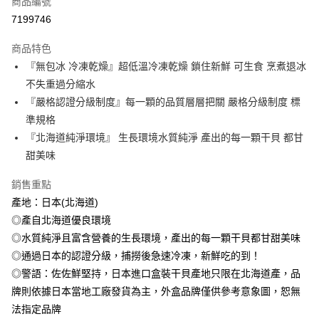
商品編號
信用卡分期付款
7199746
3 期 0 利率 每期
NT$643
21家銀行
商品特色
6 期 0 利率 每期
NT$321
21家銀行
合作金庫商業銀行
第一商業銀行
『無包冰 冷凍乾燥』超低溫冷凍乾燥 鎖住新鮮 可生食 烹煮退冰
華南商業銀行
彰化商業銀行
合作金庫商業銀行
第一商業銀行
LINE Pay
不失重過分縮水
上海商業儲蓄銀行
台北富邦商業銀行
華南商業銀行
彰化商業銀行
國泰世華商業銀行
兆豐國際商業銀行
『嚴格認證分級制度』每一顆的品質層層把關 嚴格分級制度 標
Apple Pay
上海商業儲蓄銀行
台北富邦商業銀行
臺灣中小企業銀行
台中商業銀行
準規格
國泰世華商業銀行
兆豐國際商業銀行
匯豐（台灣）商業銀行
華泰商業銀行
悠遊付
臺灣中小企業銀行
台中商業銀行
『北海道純淨環境』 生長環境水質純淨 產出的每一顆干貝 都甘
聯邦商業銀行
遠東國際商業銀行
匯豐（台灣）商業銀行
華泰商業銀行
甜美味
ATM付款
元大商業銀行
永豐商業銀行
聯邦商業銀行
遠東國際商業銀行
玉山商業銀行
星展（台灣）商業銀行
元大商業銀行
永豐商業銀行
銷售重點
貨到付款
台新國際商業銀行
中國信託商業銀行
玉山商業銀行
星展（台灣）商業銀行
產地：日本(北海道)
台灣樂天信用卡公司
台新國際商業銀行
中國信託商業銀行
◎產自北海道優良環境
運送方式
台灣樂天信用卡公司
◎水質純淨且富含營養的生長環境，產出的每一顆干貝都甘甜美味
冷凍7-11取貨(快速到店，到貨後4天內需取貨)
◎通過日本的認證分級，捕撈後急速冷凍，新鮮吃的到！
每筆NT$150，滿NT$999(含以上)免運費
◎警語：佐佐鮮堅持，日本進口盒裝干貝產地只限在北海道產，品
冷凍宅配-抗凍紙箱裝(可備註改保麗龍箱)
牌則依據日本當地工廠發貨為主，外盒品牌僅供參考意象圖，恕無
每筆NT$150，滿NT$999(含以上)免運費
法指定品牌