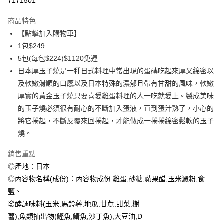
7171501
3 期 0 利率 每期
NT$83
21家銀行
商品特色
6 期 0 利率 每期
NT$41
21家銀行
合作金庫商業銀行
第一商業銀行
【點擊加入購物車】
華南商業銀行
彰化商業銀行
合作金庫商業銀行
第一商業銀行
LINE Pay
1包$249
上海商業儲蓄銀行
台北富邦商業銀行
華南商業銀行
彰化商業銀行
國泰世華商業銀行
兆豐國際商業銀行
5包(每包$224)$1120免運
Apple Pay
上海商業儲蓄銀行
台北富邦商業銀行
臺灣中小企業銀行
台中商業銀行
日本厚玉子燒是一種日式料理中常出現的蛋磚吃起來厚又綿密以
國泰世華商業銀行
兆豐國際商業銀行
匯豐（台灣）商業銀行
華泰商業銀行
悠遊付
臺灣中小企業銀行
台中商業銀行
及軟嫩滑順的口感以及日本特殊的濃郁且帶有甘甜的風味，軟嫩
聯邦商業銀行
遠東國際商業銀行
匯豐（台灣）商業銀行
華泰商業銀行
厚實的黃金玉子燒只要喜愛雞蛋料理的人一吃就愛上。製成美味
ATM付款
元大商業銀行
永豐商業銀行
聯邦商業銀行
遠東國際商業銀行
的玉子燒必須很有耐心的不斷加入蛋液，直到蛋汁熟了，小心的
玉山商業銀行
星展（台灣）商業銀行
元大商業銀行
永豐商業銀行
貨到付款
將它捲起，不斷反覆來回捲起，才能做成一捲捲綿密鬆軟的玉子
台新國際商業銀行
中國信託商業銀行
玉山商業銀行
星展（台灣）商業銀行
台灣樂天信用卡公司
燒。
台新國際商業銀行
中國信託商業銀行
運送方式
台灣樂天信用卡公司
銷售重點
冷凍7-11取貨(快速到店，到貨後4天內需取貨)
◎產地：日本
每筆NT$150，滿NT$999(含以上)免運費
◎內容物名稱(成份)：內容物成份:雞蛋,砂糖,蘋果醋,玉米澱粉,食
冷凍宅配-抗凍紙箱裝(可備註改保麗龍箱)
鹽、
每筆NT$150，滿NT$999(含以上)免運費
發酵調味料(玉米,馬鈴薯,地瓜,甘蔗,甜菜,樹
薯),魚類抽出物(鰹魚,鯖魚,沙丁魚),大豆油,D
冷凍貨到付款