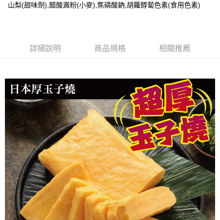
山梨(甜味劑),醋酸澱粉(小麥),焦磷酸鈉,胡蘿醇蔔色素(食用色素)
每筆NT$180，滿NT$999(含以上)免運費
詳細說明
商品規格
相關推薦