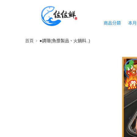
商品分類
本月
首頁
●調理(魚漿製品、火鍋料..)