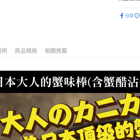
聯邦商
匯豐（
ATM付款
元大商
聯邦商
●調理(魚漿
玉山商
分享
元大商
貨到付款
台新國
🍱日式料
玉山商
台灣樂
台新國
🛒超市貨
台灣樂
運送方式
冷凍7-1
說明
商品規格
相關推薦
每筆NT$1
冷凍宅配-
每筆NT$1
冷凍貨到
每筆NT$1