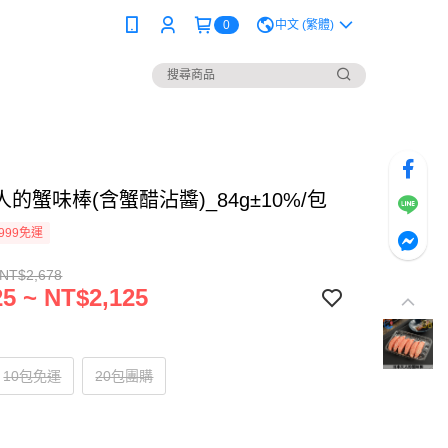
0
中文 (繁體)
的蟹味棒(含蟹醋沾醬)_84g±10%/包
999免運
 NT$2,678
5 ~ NT$2,125
10包免運
20包團購