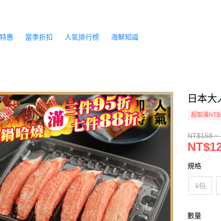
特惠
當季折扣
人氣排行榜
海鮮知識
日本大人
超取滿NT$
NT$158 ~
NT$12
規格
1包
數量