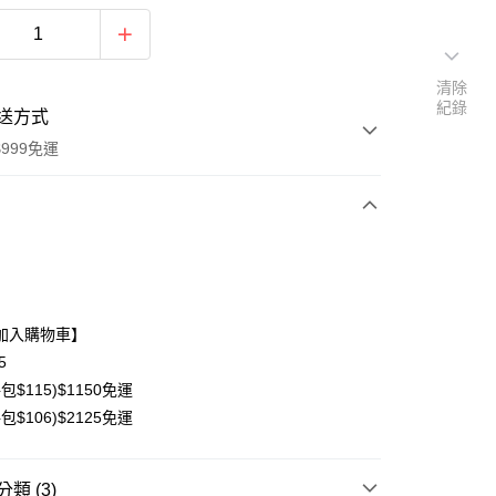
清除
紀錄
送方式
999免運
次付款
期付款
0 利率 每期
NT$41
21家銀行
加入購物車】
0 利率 每期
NT$20
21家銀行
庫商業銀行
第一商業銀行
5
業銀行
彰化商業銀行
包$115)$1150免運
庫商業銀行
第一商業銀行
業儲蓄銀行
台北富邦商業銀行
業銀行
彰化商業銀行
包$106)$2125免運
華商業銀行
兆豐國際商業銀行
業儲蓄銀行
台北富邦商業銀行
小企業銀行
台中商業銀行
華商業銀行
兆豐國際商業銀行
台灣）商業銀行
華泰商業銀行
小企業銀行
台中商業銀行
類 (3)