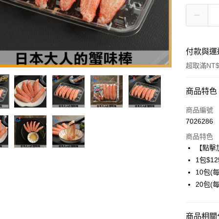
付款與運
超取滿NT$
付款方式
商品特色
信用卡一
商品編號
7026286
信用卡分
商品特色
3 期 
【點擊
6 期 
合作金
1包$12
華南商
10包(每
合作金
LINE Pay
上海商
華南商
20包(每
國泰世
Apple Pay
上海商
臺灣中
國泰世
匯豐（
悠遊付
臺灣中
商品相關分