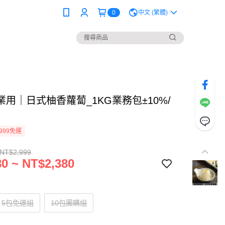
0
中文 (繁體)
業用｜日式柚香蘿蔔_1KG業務包±10%/
999免運
 NT$2,999
0 ~ NT$2,380
5包免運組
10包團購組