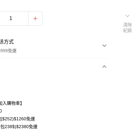
清除
紀錄
送方式
999免運
次付款
期付款
0 利率 每期
NT$93
21家銀行
加入購物車】
0 利率 每期
NT$46
21家銀行
庫商業銀行
第一商業銀行
0
業銀行
彰化商業銀行
$252)$1260免運
庫商業銀行
第一商業銀行
業儲蓄銀行
台北富邦商業銀行
業銀行
彰化商業銀行
包238$)$2380免運
華商業銀行
兆豐國際商業銀行
業儲蓄銀行
台北富邦商業銀行
小企業銀行
台中商業銀行
華商業銀行
兆豐國際商業銀行