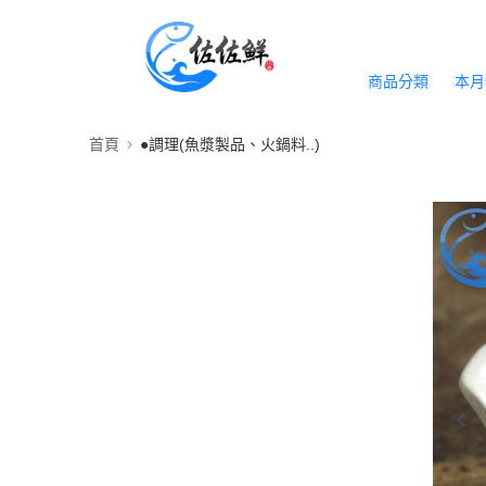
商品分類
本月
首頁
●調理(魚漿製品、火鍋料..)