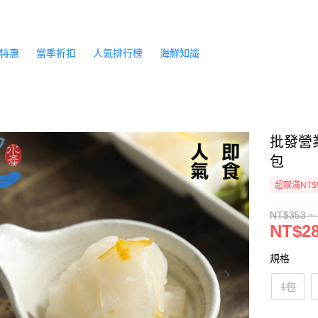
特惠
當季折扣
人氣排行榜
海鮮知識
批發營
包
超取滿NT$
NT$353 ~
NT$28
規格
1包