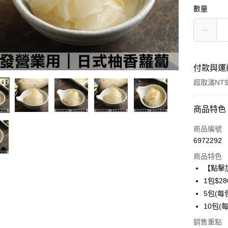
數量
付款與運
超取滿NT$
付款方式
商品特色
信用卡一
商品編號
6972292
信用卡分
商品特色
3 期 
【點擊
6 期 
合作金
1包$28
華南商
5包(每包
合作金
LINE Pay
上海商
華南商
10包(每
國泰世
Apple Pay
上海商
銷售重點
臺灣中
國泰世