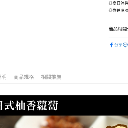
匯豐（
◎夏日涼
悠遊付
臺灣中
聯邦商
◎急速冷
匯豐（
ATM付款
元大商
聯邦商
玉山商
元大商
貨到付款
台新國
商品相關分
玉山商
台灣樂
台新國
●調理(魚漿
台灣樂
運送方式
分享
📦批發營
冷凍7-1
每筆NT$1
冷凍宅配-
說明
商品規格
相關推薦
每筆NT$1
冷凍貨到
每筆NT$1