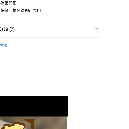
台灣）商業銀行
華泰商業銀行
拌消暑開胃
小企業銀行
台中商業銀行
業銀行
遠東國際商業銀行
凍保鮮，退冰後即可食用
台灣）商業銀行
華泰商業銀行
業銀行
永豐商業銀行
業銀行
遠東國際商業銀行
業銀行
星展（台灣）商業銀行
業銀行
永豐商業銀行
際商業銀行
中國信託商業銀行
類 (2)
業銀行
星展（台灣）商業銀行
天信用卡公司
際商業銀行
中國信託商業銀行
製品、火鍋料..)
天信用卡公司
客服
業用｜大包裝最任性
1取貨(快速到店，到貨後4天內需取貨)
50，滿NT$999(含以上)免運費
抗凍紙箱裝(可備註改保麗龍箱)
50，滿NT$999(含以上)免運費
付款
80，滿NT$999(含以上)免運費