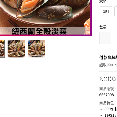
規格2
1組
數量
付款與運
超取滿NT$
付款方式
商品特色
信用卡一
商品編號
6567998
信用卡分
商品特色
3 期 
500
6 期 
合作金
1包$18