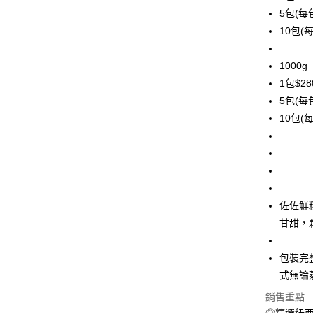
華南商
5包(每包
合作金
LINE Pay
上海商
華南商
10包(每
國泰世
Apple Pay
上海商
臺灣中
國泰世
1000
匯豐（
悠遊付
臺灣中
聯邦商
1包$28
匯豐（
ATM付款
元大商
5包(每包
聯邦商
玉山商
元大商
10包(每
貨到付款
台新國
玉山商
台灣樂
台新國
台灣樂
運送方式
冷凍7-1
佐佐鮮
每筆NT$1
甘甜，
冷凍宅配-
每筆NT$1
包裝完
式無論
冷凍宅配-
銷售重點
每筆NT$1