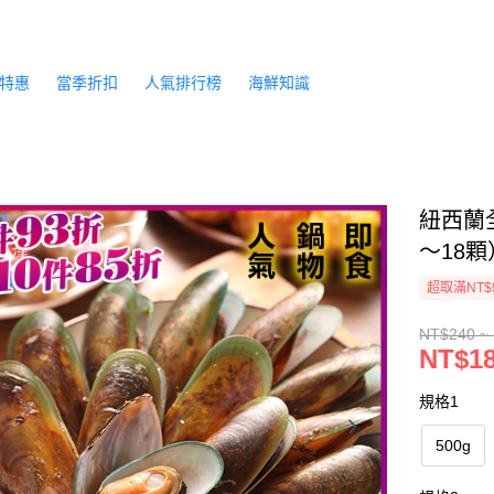
特惠
當季折扣
人氣排行榜
海鮮知識
紐西蘭全
～18顆
超取滿NT$
NT$240 ~
NT$18
規格1
500g