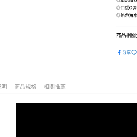
◎精選紐
冷凍貨到
◎口感Q
每筆NT$1
◎略帶海
商品相關分
●貝類(干貝
分享
【優惠】六件
說明
商品規格
相關推薦