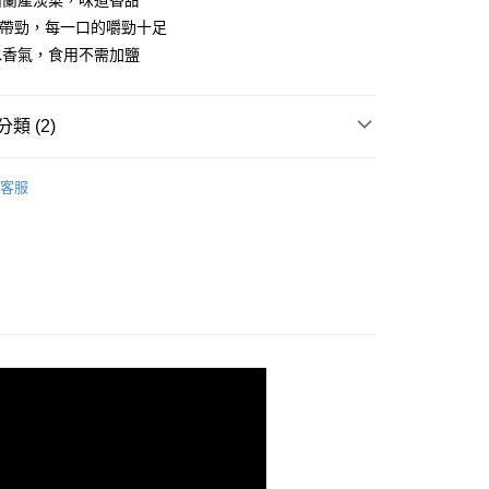
西蘭產淡菜，味道香甜
付款
彈帶勁，每一口的嚼勁十足
80，滿NT$999(含以上)免運費
水香氣，食用不需加鹽
類 (2)
、生蠔...)
客服
93折 / 十件85折