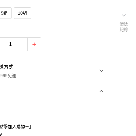
5組
10組
清除
紀錄
送方式
999免運
次付款
期付款
0 利率 每期
NT$63
21家銀行
g【點擊加入購物車】
0 利率 每期
NT$31
21家銀行
庫商業銀行
第一商業銀行
9