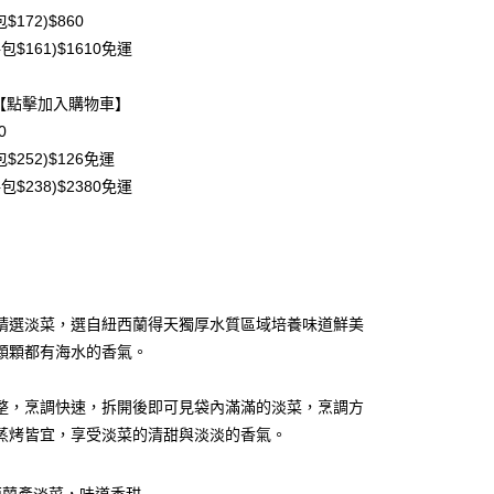
業銀行
彰化商業銀行
$172)$860
庫商業銀行
第一商業銀行
業儲蓄銀行
台北富邦商業銀行
業銀行
彰化商業銀行
包$161)$1610免運
華商業銀行
兆豐國際商業銀行
業儲蓄銀行
台北富邦商業銀行
小企業銀行
台中商業銀行
華商業銀行
兆豐國際商業銀行
g【點擊加入購物車】
台灣）商業銀行
華泰商業銀行
小企業銀行
台中商業銀行
業銀行
遠東國際商業銀行
0
台灣）商業銀行
華泰商業銀行
業銀行
永豐商業銀行
$252)$126免運
業銀行
遠東國際商業銀行
業銀行
星展（台灣）商業銀行
業銀行
永豐商業銀行
包$238)$2380免運
際商業銀行
中國信託商業銀行
業銀行
星展（台灣）商業銀行
天信用卡公司
際商業銀行
中國信託商業銀行
天信用卡公司
1取貨(快速到店，到貨後4天內需取貨)
精選淡菜，選自紐西蘭得天獨厚水質區域培養味道鮮美
50，滿NT$999(含以上)免運費
顆顆都有海水的香氣。
抗凍紙箱裝(可備註改保麗龍箱)
50，滿NT$999(含以上)免運費
整，烹調快速，拆開後即可見袋內滿滿的淡菜，烹調方
蒸烤皆宜，享受淡菜的清甜與淡淡的香氣。
紙箱裝
50，滿NT$999(含以上)免運費