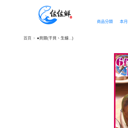
商品分類
本月
首頁
●貝類(干貝、生蠔...)