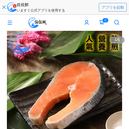
佐佐鮮
アプリを起動
いますぐ公式アプリを使用する
0
1
/
5