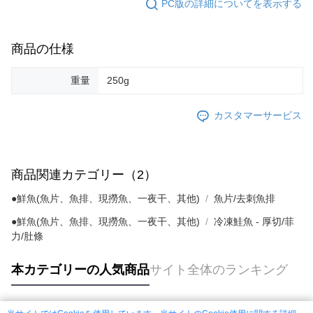
PC版の詳細についてを表示する
商品の仕様
重量
250g
カスタマーサービス
商品関連カテゴリー（2）
●鮮魚(魚片、魚排、現撈魚、一夜干、其他)
魚片/去刺魚排
●鮮魚(魚片、魚排、現撈魚、一夜干、其他)
冷凍鮭魚 - 厚切/菲
力/肚條
本カテゴリーの人気商品
サイト全体のランキング