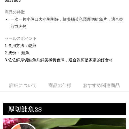
6537883
3回払い、金利0、毎回
NT$53
21行の銀行
商品の特徴
6回払い、金利0、毎回
NT$26
21行の銀行
合作金庫商業銀行
第一商業銀行
一次一片小倆口大小剛剛好，鮮美橘黃色澤厚切鮭魚片，適合乾
華南商業銀行
彰化商業銀行
合作金庫商業銀行
第一商業銀行
LINE Pay
煎或火烤
上海商業儲蓄銀行
台北富邦商業銀行
華南商業銀行
彰化商業銀行
国泰世華商業銀行
兆豐國際商業銀行
Apple Pay
上海商業儲蓄銀行
台北富邦商業銀行
セールスポイント
台湾中小企業銀行
台中商業銀行
国泰世華商業銀行
兆豐國際商業銀行
HSBC(台湾)商業銀行
華泰商業銀行
1.食用方法：乾煎
Easy Wallet
台湾中小企業銀行
台中商業銀行
聯邦商業銀行
遠東国際商業銀行
2.成份： 鮭魚
HSBC(台湾)商業銀行
華泰商業銀行
ATM払い
元大商業銀行
永豐商業銀行
聯邦商業銀行
遠東国際商業銀行
3.佐佐鮮厚切鮭魚片鮮美橘黃色澤，適合乾煎是家常的好食材
玉山商業銀行
星展(台湾)商業銀行
元大商業銀行
永豐商業銀行
代金引換
台新國際商業銀行
中国信託商業銀行
玉山商業銀行
星展(台湾)商業銀行
台湾楽天クレジットカード会社
台新國際商業銀行
中国信託商業銀行
配送方法
台湾楽天クレジットカード会社
詳細について
商品の仕様
おすすめ関連商品
冷凍7-11取貨(快速到店，到貨後4天內需取貨)
配送毎にNT$150、NT$999以上で送料無料
冷凍宅配-抗凍紙箱裝(可備註改保麗龍箱)
配送毎にNT$150、NT$999以上で送料無料
冷凍宅配-紙箱裝