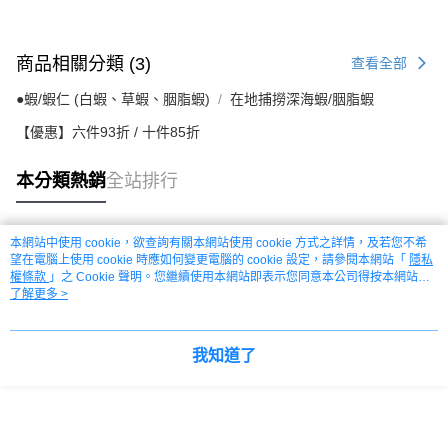
商品相關分類 (3)
查看全部
●蝦/蝦仁 (白蝦、草蝦、胭脂蝦)
在地捕撈深海蝦/胭脂蝦
【優惠】六件93折 / 十件85折
本分類熱銷
全站排行
本網站中使用 cookie，欲查詢有關本網站使用 cookie 方式之詳情，及若您不希
熱門標籤
望在電腦上使用 cookie 時應如何變更電腦的 cookie 設定，請參閱本網站「
隱私
權條款
」之 Cookie 聲明。您繼續使用本網站即表示您同意本公司得按本網站使
用條款之 Cookie 聲明使用 cookie。
了解更多 >
我知道了