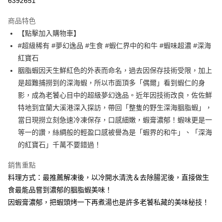
6392651
3 期 0 利率 每期
NT$210
21家銀行
商品特色
6 期 0 利率 每期
NT$105
21家銀行
合作金庫商業銀行
第一商業銀行
【點擊加入購物車】
華南商業銀行
彰化商業銀行
合作金庫商業銀行
第一商業銀行
LINE Pay
#超級稀有 #夢幻逸品 #生食 #蝦仁界中的和牛 #蝦味超濃 #深海
上海商業儲蓄銀行
台北富邦商業銀行
華南商業銀行
彰化商業銀行
國泰世華商業銀行
兆豐國際商業銀行
紅寶石
Apple Pay
上海商業儲蓄銀行
台北富邦商業銀行
臺灣中小企業銀行
台中商業銀行
胭脂蝦因天生鮮紅色的外表而命名，過去因保存技術受限，加上
國泰世華商業銀行
兆豐國際商業銀行
匯豐（台灣）商業銀行
華泰商業銀行
悠遊付
臺灣中小企業銀行
台中商業銀行
是超難捕撈到的深海蝦，所以市面頂多「偶爾」看到蝦仁的身
聯邦商業銀行
遠東國際商業銀行
匯豐（台灣）商業銀行
華泰商業銀行
影，成為老饕心目中的超級夢幻逸品。近年因技術改良，佐佐鮮
ATM付款
元大商業銀行
永豐商業銀行
聯邦商業銀行
遠東國際商業銀行
特地到宜蘭大溪港深入探訪，帶回「整隻的野生深海胭脂蝦」，
玉山商業銀行
星展（台灣）商業銀行
元大商業銀行
永豐商業銀行
貨到付款
當日現撈立刻急速冷凍保存，口感細嫩，蝦膏濃郁！蝦味更是一
台新國際商業銀行
中國信託商業銀行
玉山商業銀行
星展（台灣）商業銀行
台灣樂天信用卡公司
等一的讚，絲綢般的輕盈口感被譽為是「蝦界的和牛」、「深海
台新國際商業銀行
中國信託商業銀行
運送方式
的紅寶石」千萬不要錯過！
台灣樂天信用卡公司
冷凍7-11取貨(快速到店，到貨後4天內需取貨)
銷售重點
每筆NT$150，滿NT$999(含以上)免運費
料理方式：最推薦解凍後，以冷開水清洗＆去除腸泥後，直接做生
冷凍宅配-抗凍紙箱裝(可備註改保麗龍箱)
食最能品嘗到濃郁的胭脂蝦美味！
每筆NT$150，滿NT$999(含以上)免運費
因蝦膏濃郁，把蝦頭烤一下再煮湯也是許多老饕私藏的美味秘技！
冷凍宅配-紙箱裝