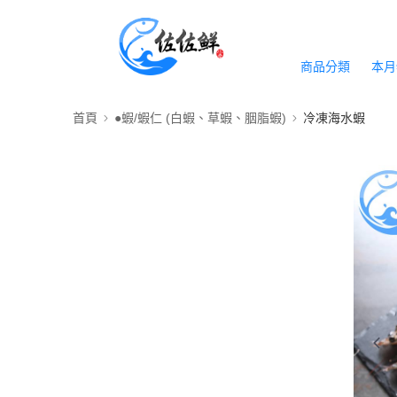
商品分類
本月
首頁
●蝦/蝦仁 (白蝦、草蝦、胭脂蝦)
冷凍海水蝦