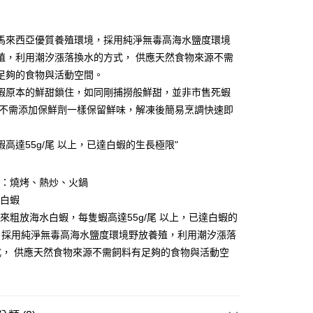
台灣）商業銀行
華泰商業銀行
小企業銀行
台中商業銀行
業銀行
遠東國際商業銀行
台灣）商業銀行
華泰商業銀行
業銀行
永豐商業銀行
馬來西亞優質養殖環境，採用純淨無毒高海水鹽度環境
業銀行
遠東國際商業銀行
業銀行
星展（台灣）商業銀行
業銀行
永豐商業銀行
殖，利用潮汐漲落換水的方式， 供應天然食物來源不需
際商業銀行
中國信託商業銀行
業銀行
星展（台灣）商業銀行
足夠的食物與活動空間。
天信用卡公司
際商業銀行
中國信託商業銀行
蝦原本的鮮甜鎖住，如同剛捕撈般鮮甜，並非市售死蝦
天信用卡公司
 不需添加保鮮劑一樣保留鮮味，解凍後簡易烹調快速即
1取貨(快速到店，到貨後4天內需取貨)
蝦高達55g/尾 以上，已達白蝦的生長極限"
50，滿NT$999(含以上)免運費
抗凍紙箱裝(可備註改保麗龍箱)
法：燒烤、熱炒、火鍋
50，滿NT$999(含以上)免運費
：白蝦
馬來粗放海水白蝦，每隻蝦高達55g/尾 以上，已達白蝦的
紙箱裝
，採用純淨無毒高海水鹽度環境野放養殖，利用潮汐漲落
50，滿NT$999(含以上)免運費
式， 供應天然食物來源不需飼料有足夠的食物與活動空
付款
80，滿NT$999(含以上)免運費