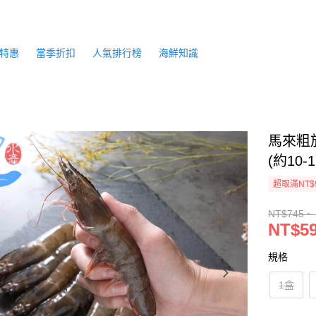
特惠
當季折扣
人氣排行榜
海鮮知識
馬來粗放
(約10-
超取滿NT$
NT$745 ~
NT$59
規格
1盒