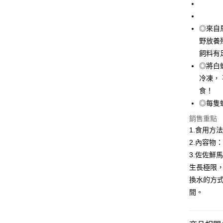
匯豐（
悠遊付
臺灣中
聯邦商
匯豐（
ATM付款
元大商
◎來自
聯邦商
玉山商
元大商
野放養
貨到付款
台新國
玉山商
飼料有
台灣樂
台新國
◎將白
台灣樂
運送方式
冷凍，
食！
冷凍7-1
◎每隻
每筆NT$1
銷售重點
冷凍宅配-
1.食用方
每筆NT$1
2.內容物
3.佐佐鮮
冷凍宅配-
生長極限
每筆NT$1
換水的方
冷凍貨到
間。
每筆NT$1