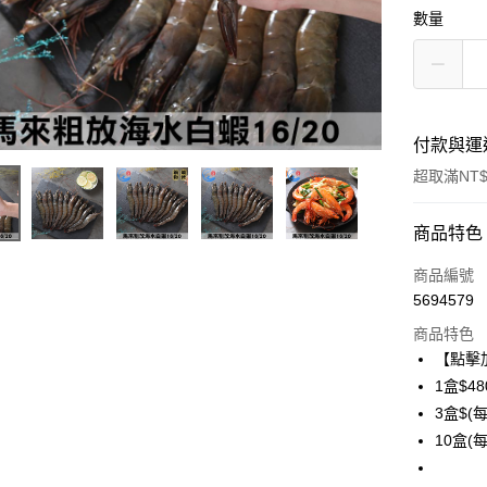
數量
付款與運
超取滿NT$
付款方式
商品特色
信用卡一
商品編號
5694579
信用卡分
商品特色
3 期 
【點擊
6 期 
合作金
1盒$48
華南商
3盒$(每
合作金
LINE Pay
上海商
華南商
10盒(每
國泰世
Apple Pay
上海商
臺灣中
國泰世