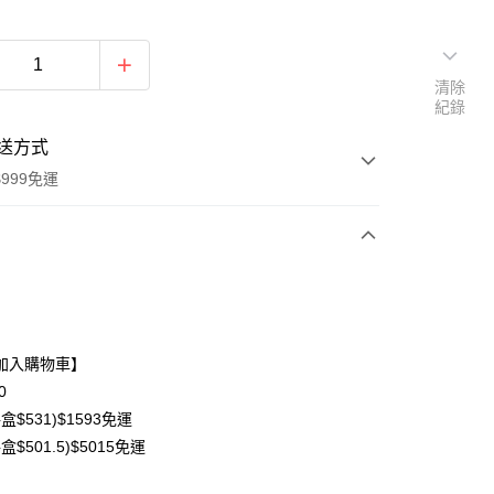
清除
紀錄
送方式
999免運
次付款
期付款
0 利率 每期
NT$196
21家銀行
加入購物車】
0 利率 每期
NT$98
21家銀行
庫商業銀行
第一商業銀行
0
業銀行
彰化商業銀行
盒$531)$1593免運
庫商業銀行
第一商業銀行
業儲蓄銀行
台北富邦商業銀行
業銀行
彰化商業銀行
盒$501.5)$5015免運
華商業銀行
兆豐國際商業銀行
業儲蓄銀行
台北富邦商業銀行
小企業銀行
台中商業銀行
華商業銀行
兆豐國際商業銀行