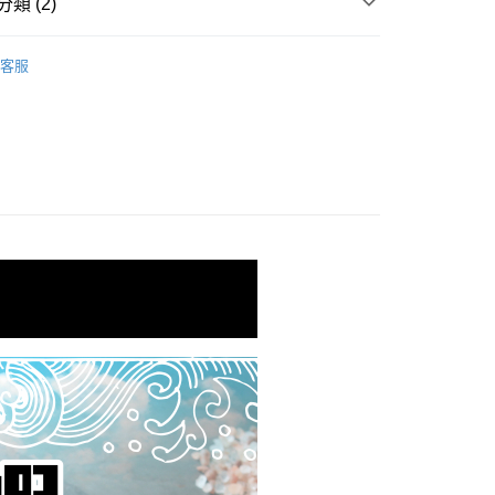
類 (2)
 (白蝦、草蝦、胭脂蝦)
冷凍海水蝦
客服
區｜火鍋、鍋物