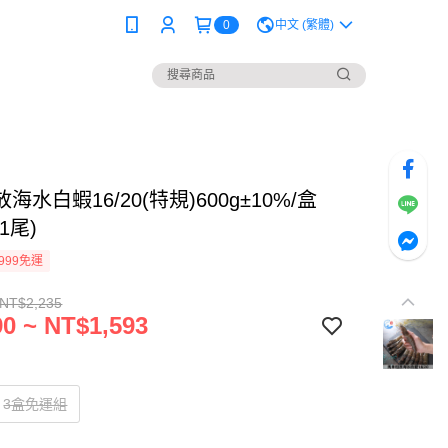
0
中文 (繁體)
海水白蝦16/20(特規)600g±10%/盒
11尾)
999免運
 NT$2,235
0 ~ NT$1,593
3盒免運組