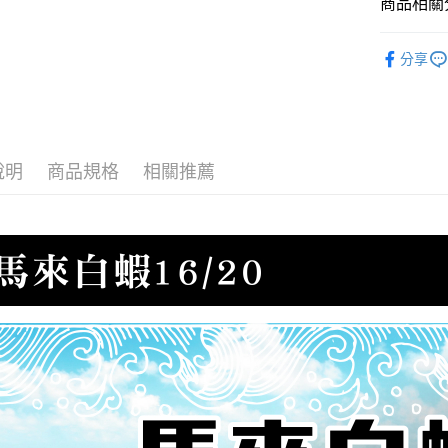
商品相關分
●蝦/蝦仁
分享
🫕水煮專
說明
商品規格
相關推薦