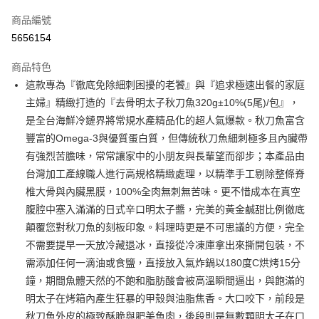
信用卡一次付款
商品編號
信用卡分期付款
5656154
3 期 0 利率 每期
NT$166
21家銀行
商品特色
6 期 0 利率 每期
NT$83
21家銀行
合作金庫商業銀行
第一商業銀行
這款專為『徹底免除細刺困擾的老饕』與『追求極速出餐的家庭
華南商業銀行
彰化商業銀行
合作金庫商業銀行
第一商業銀行
LINE Pay
主婦』精緻打造的『去骨明太子秋刀魚320g±10%(5尾)/包』，
上海商業儲蓄銀行
台北富邦商業銀行
華南商業銀行
彰化商業銀行
國泰世華商業銀行
兆豐國際商業銀行
是全台海鮮冷鏈界將常規水產精品化的超人氣爆款。秋刀魚富含
Apple Pay
上海商業儲蓄銀行
台北富邦商業銀行
臺灣中小企業銀行
台中商業銀行
豐富的Omega-3與優質蛋白質，但傳統秋刀魚細刺極多且內臟帶
國泰世華商業銀行
兆豐國際商業銀行
匯豐（台灣）商業銀行
華泰商業銀行
悠遊付
臺灣中小企業銀行
台中商業銀行
有強烈苦膽味，常常讓家中的小朋友與長輩望而卻步；本產品由
聯邦商業銀行
遠東國際商業銀行
匯豐（台灣）商業銀行
華泰商業銀行
台灣加工產線職人進行高規格精緻處理，以精準手工剔除整條脊
ATM付款
元大商業銀行
永豐商業銀行
聯邦商業銀行
遠東國際商業銀行
椎大骨與內臟黑膜，100%全肉無刺無苦味。更不惜成本在真空
玉山商業銀行
星展（台灣）商業銀行
元大商業銀行
永豐商業銀行
貨到付款
腹腔中塞入滿滿的日式辛口明太子醬，完美的黃金鹹甜比例徹底
台新國際商業銀行
中國信託商業銀行
玉山商業銀行
星展（台灣）商業銀行
台灣樂天信用卡公司
顛覆您對秋刀魚的刻板印象。料理時更是不可思議的方便，完全
台新國際商業銀行
中國信託商業銀行
運送方式
不需要提早一天放冷藏退冰，直接從冷凍庫拿出來撕開包裝，不
台灣樂天信用卡公司
冷凍7-11取貨(快速到店，到貨後4天內需取貨)
需添加任何一滴油或食鹽，直接放入氣炸鍋以180度C烘烤15分
鐘，期間魚體天然的不飽和脂肪酸會被高溫瞬間逼出，與飽滿的
每筆NT$150，滿NT$999(含以上)免運費
明太子在烤箱內產生狂暴的甲殼與油脂焦香。大口咬下，前段是
冷凍宅配-抗凍紙箱裝(可備註改保麗龍箱)
秋刀魚外皮的極致酥脆與肥美魚肉，後段則是無數顆明太子在口