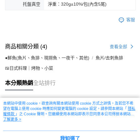
托盤真空
淨重：320g±10%/包(內含5尾)
客服
商品相關分類 (4)
查看全部
●鮮魚(魚片、魚排、現撈魚、一夜干、其他)
魚片/去刺魚排
🍱日式料理｜烤物、小菜
本分類熱銷
全站排行
本網站中使用 cookie，欲查詢有關本網站使用 cookie 方式之詳情，及若您不希
熱門標籤
望在電腦上使用 cookie 時應如何變更電腦的 cookie 設定，請參閱本網站「
隱私
權條款
」之 Cookie 聲明。您繼續使用本網站即表示您同意本公司得按本網站使
用條款之 Cookie 聲明使用 cookie。
了解更多 >
我知道了