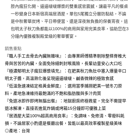
每筆NT$150，滿NT$999(含以上)免運費
腔內瘋狂化開、逼逼啵啵爆漿的雙重感官震撼，讓最平凡的餐桌
一秒變身日本新宿高端居酒屋。單包5尾獨立分層防黏結，不論
冷凍宅配-紙箱裝
是中秋奢華炭烤、平日帶便當、還是深夜無負擔的保養宵夜，這
每筆NT$150，滿NT$999(含以上)免運費
包明太子秋刀魚都能以100%的商用與家用完美良率，協助您在3
冷凍貨到付款
分鐘內優雅複製殿堂級的奢華饗宴。
每筆NT$180，滿NT$999(含以上)免運費
銷售重點
『職人手工去骨去內臟無雜味』：由專業師傅精準剔除整條脊椎大
骨與苦苦的內臟，全面免除細刺封喉風險，長輩幼童安心大口吃
『極濃郁明太子瘋狂爆漿填充』：在肥美秋刀魚肚中塞入爆量辛口
明太子醬，高溫熟化後呈現逼逼啵啵、鹹香微辣的極致食感
『低溫急速凍結定格黃金鮮度』：選用當季捕撈肥美一號冬刀原
料，產地急凍維持最飽滿的不飽和脂肪酸與多汁肉質
『免退冰即炸即烤無腦出餐』：地獄廚房終極救星，完全不需提早
退冰解凍，直接丟進氣炸鍋或烤箱15分鐘即可優雅上菜
『居酒屋大菜100%超高商用良率』：免調味、免修清、零廢料耗
損，不論居家小酌還是餐廳出餐，皆能以最高效率複製星級美味
◎產地：台灣