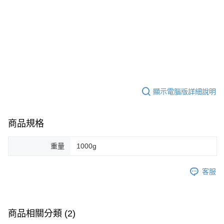
肉質鮮甜，蝦中極品『藍鑽蝦』生長於沙烏地阿拉伯鴻海海域，該地區高
溫少雨，促使紅海成為全世界鹽度最高的海域(鹽度達4.1%)，造就藍鑽蝦肉
質鮮甜無腥味、口感Q彈，甜度更優於明蝦!可謂海洋之鑽、蝦中極品，保
證讓你一吃就上癮。
顯示電腦版詳細說明
商品規格
重量
1000g
客服
商品相關分類 (2)