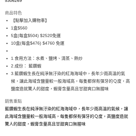
5306269
3 期 0 利率 每期
NT$186
21家銀行
商品特色
6 期 0 利率 每期
NT$93
21家銀行
合作金庫商業銀行
第一商業銀行
【點擊加入購物車】
華南商業銀行
彰化商業銀行
合作金庫商業銀行
第一商業銀行
LINE Pay
1盒$560
上海商業儲蓄銀行
台北富邦商業銀行
華南商業銀行
彰化商業銀行
國泰世華商業銀行
兆豐國際商業銀行
5盒(每盒$504) $2520免運
Apple Pay
上海商業儲蓄銀行
台北富邦商業銀行
臺灣中小企業銀行
台中商業銀行
10盒(每盒$476) $4760 免運
國泰世華商業銀行
兆豐國際商業銀行
匯豐（台灣）商業銀行
華泰商業銀行
悠遊付
臺灣中小企業銀行
台中商業銀行
聯邦商業銀行
遠東國際商業銀行
匯豐（台灣）商業銀行
華泰商業銀行
1.食用方法：水煮、鹽烤、清蒸、熱炒
ATM付款
元大商業銀行
永豐商業銀行
聯邦商業銀行
遠東國際商業銀行
2.成份： 藍鑽蝦
玉山商業銀行
星展（台灣）商業銀行
元大商業銀行
永豐商業銀行
貨到付款
3.藍鑽蝦生長在純淨無汙染的紅海海域中，長年少雨高溫的氣
台新國際商業銀行
中國信託商業銀行
玉山商業銀行
星展（台灣）商業銀行
台灣樂天信用卡公司
候，讓此海域含鹽量較一般海域高，每隻都保有彈牙的Ｑ度，高
台新國際商業銀行
中國信託商業銀行
運送方式
鹽度造就驚人的甜度，蝦膏含量高且甘甜爽口無腥味
台灣樂天信用卡公司
冷凍7-11取貨(快速到店，到貨後4天內需取貨)
銷售重點
每筆NT$150，滿NT$999(含以上)免運費
藍鑽蝦生長在純淨無汙染的紅海海域中，長年少雨高溫的氣候，讓
冷凍宅配-抗凍紙箱裝(可備註改保麗龍箱)
此海域含鹽量較一般海域高，每隻都保有彈牙的Ｑ度，高鹽度造就
每筆NT$150，滿NT$999(含以上)免運費
驚人的甜度，蝦膏含量高且甘甜爽口無腥味
冷凍宅配-紙箱裝