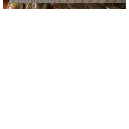
商品名稱:藍鑽蝦50/60(約63隻)_1000g±5%/盒規格重量:1000g±5%/盒產地:
沙烏地阿拉伯溫層:冷凍類型/烹煮方式:蒸、煮、炸、烤藍鑽蝦生長在純淨無
汙染的紅海海域中，長年少雨高溫的氣候，讓此海域含鹽量較一般海域
高，每隻都保有彈牙的Ｑ度，高鹽度造就驚人的甜度，蝦膏含量高且甘甜
爽口無腥味
三大特色特色一 純淨無污染藍鑽蝦生長在純淨無汙染的紅
海海域中特色二 長年少雨高溫的氣候，讓此海域含鹽量較一般海域高每隻
都保有彈牙的Ｑ度，高鹽度造就驚人的甜度，蝦膏含量高且甘甜爽口無腥
味特色三 N2(Nitrogen Freezer)液態氮冷凍技術液態氮急速冷凍比傳統風冷
機快12倍，此技術同時也使用在醫療界胚胎冷凍保存，有效抵抗冰晶形成
佐佐鮮小知識藍鑽蝦Q彈的秘訣液態氮冷凍技術藍鑽蝦蝦肉Q彈的秘訣，其
一原因就是採用最新型的『液態氮冷凍法』，凍結速度是一般冷風式冷凍
白蝦的12倍；凍結速度越快，冰晶對食材造成的傷害也越小，蝦肉的品質
就越好。少數外殼上有『白色斑點』室正常快速冷凍下所造成的物理現
像，不影響本身的口感與品質，一般煮熟後就會恢復，請放心享用最頂級
的-阿拉伯藍鑽蝦冷凍原理冷凍速度越快，冰晶越小，對食物造成的傷害也
越小，品質自然也就越好(要畫快速冷凍的圖片 和慢速凍結圖片) 有參考圖