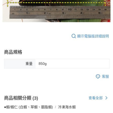
顯示電腦版詳細說明
商品規格
重量
850g
客服
商品相關分類 (3)
查看全部
●蝦/蝦仁 (白蝦、草蝦、胭脂蝦)
冷凍海水蝦