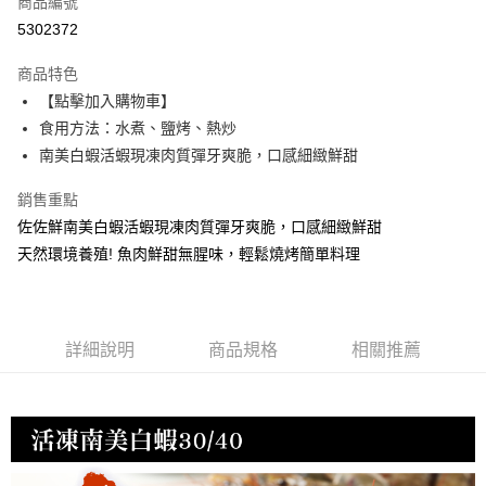
商品編號
信用卡分期付款
5302372
3 期 0 利率 每期
NT$166
21家銀行
商品特色
6 期 0 利率 每期
NT$83
21家銀行
合作金庫商業銀行
第一商業銀行
【點擊加入購物車】
華南商業銀行
彰化商業銀行
合作金庫商業銀行
第一商業銀行
LINE Pay
食用方法：水煮、鹽烤、熱炒
上海商業儲蓄銀行
台北富邦商業銀行
華南商業銀行
彰化商業銀行
國泰世華商業銀行
兆豐國際商業銀行
南美白蝦活蝦現凍肉質彈牙爽脆，口感細緻鮮甜
Apple Pay
上海商業儲蓄銀行
台北富邦商業銀行
臺灣中小企業銀行
台中商業銀行
國泰世華商業銀行
兆豐國際商業銀行
銷售重點
匯豐（台灣）商業銀行
華泰商業銀行
悠遊付
臺灣中小企業銀行
台中商業銀行
聯邦商業銀行
遠東國際商業銀行
佐佐鮮南美白蝦活蝦現凍肉質彈牙爽脆，口感細緻鮮甜
匯豐（台灣）商業銀行
華泰商業銀行
ATM付款
元大商業銀行
永豐商業銀行
天然環境養殖! 魚肉鮮甜無腥味，輕鬆燒烤簡單料理
聯邦商業銀行
遠東國際商業銀行
玉山商業銀行
星展（台灣）商業銀行
元大商業銀行
永豐商業銀行
貨到付款
台新國際商業銀行
中國信託商業銀行
玉山商業銀行
星展（台灣）商業銀行
台灣樂天信用卡公司
台新國際商業銀行
中國信託商業銀行
運送方式
台灣樂天信用卡公司
詳細說明
商品規格
相關推薦
冷凍7-11取貨(快速到店，到貨後4天內需取貨)
每筆NT$150，滿NT$999(含以上)免運費
冷凍宅配-抗凍紙箱裝(可備註改保麗龍箱)
每筆NT$150，滿NT$999(含以上)免運費