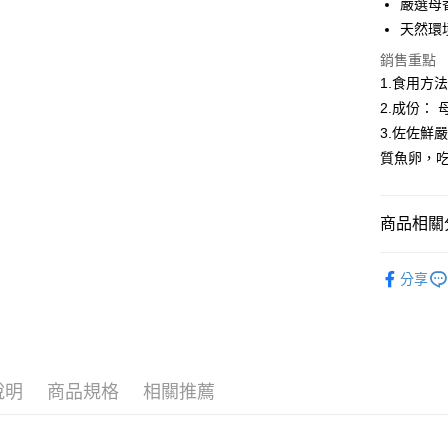
聯邦商
嚴選母
匯豐（
ATM付款
元大商
天然環
聯邦商
玉山商
元大商
貨到付款
銷售重點
台新國
玉山商
1.食用方
台灣樂
台新國
2.成份： 
台灣樂
運送方式
3.佐佐鮮
質魚卵，
冷凍7-1
每筆NT$1
商品相關分
冷凍宅配-
每筆NT$1
●鮮魚(魚
分享
冷凍宅配-
🍱日式料
每筆NT$1
冷凍貨到
每筆NT$1
說明
商品規格
相關推薦