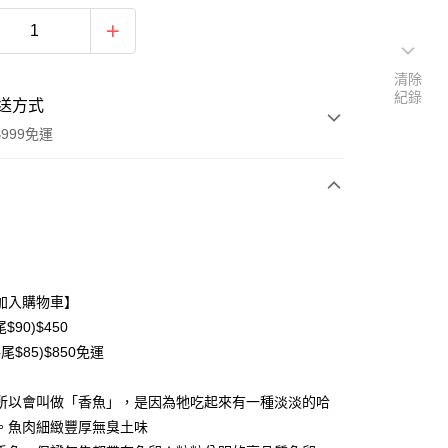
清除
紀錄
送方式
999免運
次付款
期付款
0 利率 每期
NT$150
21家銀行
加入購物車】
0 利率 每期
NT$75
21家銀行
庫商業銀行
第一商業銀行
$90)$450
業銀行
彰化商業銀行
尾$85)$850免運
庫商業銀行
第一商業銀行
業儲蓄銀行
台北富邦商業銀行
業銀行
彰化商業銀行
華商業銀行
兆豐國際商業銀行
業儲蓄銀行
台北富邦商業銀行
所以會叫做「香魚」，是因為牠吃起來有一種淡淡的哈
小企業銀行
台中商業銀行
華商業銀行
兆豐國際商業銀行
。魚肉細緻豐厚無臭土味
台灣）商業銀行
華泰商業銀行
小企業銀行
台中商業銀行