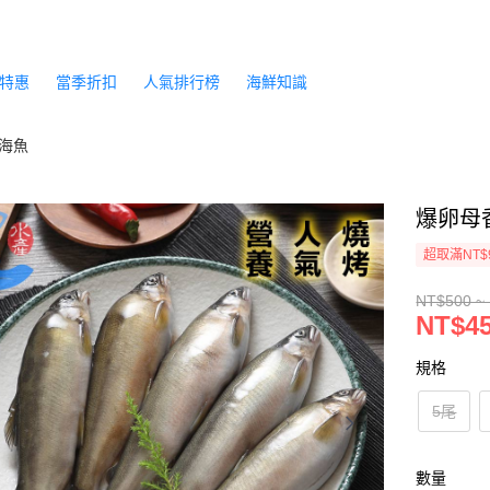
特惠
當季折扣
人氣排行榜
海鮮知識
海魚
爆卵母香
超取滿NT$
NT$500 ~
NT$45
規格
5尾
數量