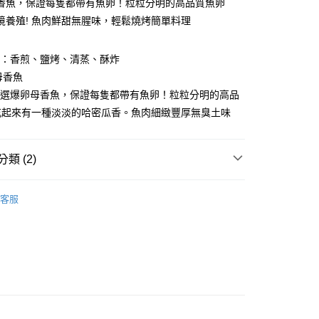
業銀行
遠東國際商業銀行
香魚，保證每隻都帶有魚卵！粒粒分明的高品質魚卵
台灣）商業銀行
華泰商業銀行
業銀行
永豐商業銀行
境養殖! 魚肉鮮甜無腥味，輕鬆燒烤簡單料理
業銀行
遠東國際商業銀行
業銀行
星展（台灣）商業銀行
業銀行
永豐商業銀行
際商業銀行
中國信託商業銀行
業銀行
星展（台灣）商業銀行
法：香煎、鹽烤、清蒸、酥炸
天信用卡公司
際商業銀行
中國信託商業銀行
母香魚
天信用卡公司
嚴選爆卵母香魚，保證每隻都帶有魚卵！粒粒分明的高品
吃起來有一種淡淡的哈密瓜香。魚肉細緻豐厚無臭土味
1取貨(快速到店，到貨後4天內需取貨)
50，滿NT$999(含以上)免運費
類 (2)
抗凍紙箱裝(可備註改保麗龍箱)
50，滿NT$999(含以上)免運費
片、魚排、現撈魚、一夜干、其他)
整尾海魚
客服
紙箱裝
理｜烤物、小菜
50，滿NT$999(含以上)免運費
付款
80，滿NT$999(含以上)免運費