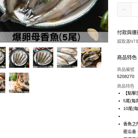
付款與運
超取滿NT$
付款方式
商品特色
信用卡一
商品編號
5208270
信用卡分
商品特色
3 期 
【點擊
6 期 
合作金
5尾(每尾
華南商
10尾(每
合作金
LINE Pay
上海商
華南商
國泰世
Apple Pay
上海商
香魚之
臺灣中
國泰世
密瓜香
匯豐（
悠遊付
臺灣中