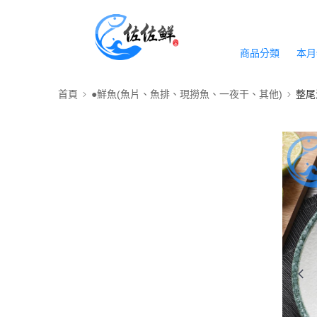
商品分類
本月
首頁
●鮮魚(魚片、魚排、現撈魚、一夜干、其他)
整尾