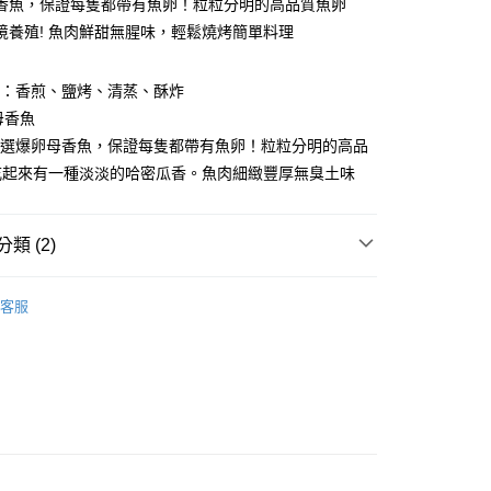
業銀行
遠東國際商業銀行
香魚，保證每隻都帶有魚卵！粒粒分明的高品質魚卵
台灣）商業銀行
華泰商業銀行
業銀行
永豐商業銀行
境養殖! 魚肉鮮甜無腥味，輕鬆燒烤簡單料理
業銀行
遠東國際商業銀行
業銀行
星展（台灣）商業銀行
業銀行
永豐商業銀行
際商業銀行
中國信託商業銀行
業銀行
星展（台灣）商業銀行
法：香煎、鹽烤、清蒸、酥炸
天信用卡公司
際商業銀行
中國信託商業銀行
母香魚
天信用卡公司
嚴選爆卵母香魚，保證每隻都帶有魚卵！粒粒分明的高品
吃起來有一種淡淡的哈密瓜香。魚肉細緻豐厚無臭土味
1取貨(快速到店，到貨後4天內需取貨)
50，滿NT$999(含以上)免運費
類 (2)
抗凍紙箱裝(可備註改保麗龍箱)
50，滿NT$999(含以上)免運費
片、魚排、現撈魚、一夜干、其他)
整尾海魚
客服
紙箱裝
理｜烤物、小菜
50，滿NT$999(含以上)免運費
付款
80，滿NT$999(含以上)免運費