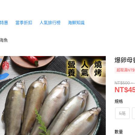
特惠
當季折扣
人氣排行榜
海鮮知識
海魚
爆卵母香
超取滿NT$
NT$500 ~
NT$45
規格
5尾
數量