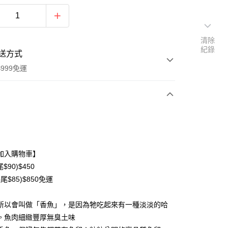
清除
紀錄
送方式
999免運
次付款
期付款
0 利率 每期
NT$150
21家銀行
加入購物車】
0 利率 每期
NT$75
21家銀行
庫商業銀行
第一商業銀行
$90)$450
業銀行
彰化商業銀行
尾$85)$850免運
庫商業銀行
第一商業銀行
業儲蓄銀行
台北富邦商業銀行
業銀行
彰化商業銀行
華商業銀行
兆豐國際商業銀行
業儲蓄銀行
台北富邦商業銀行
所以會叫做「香魚」，是因為牠吃起來有一種淡淡的哈
小企業銀行
台中商業銀行
華商業銀行
兆豐國際商業銀行
。魚肉細緻豐厚無臭土味
台灣）商業銀行
華泰商業銀行
小企業銀行
台中商業銀行