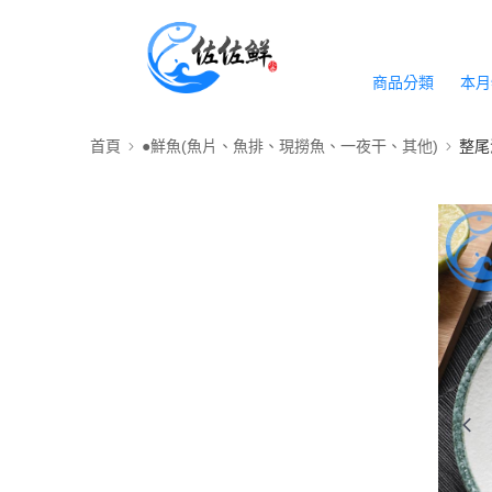
商品分類
本月
首頁
●鮮魚(魚片、魚排、現撈魚、一夜干、其他)
整尾