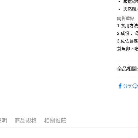
聯邦商
嚴選母
匯豐（
ATM付款
元大商
天然環
聯邦商
玉山商
元大商
貨到付款
銷售重點
台新國
玉山商
1.食用方
台灣樂
台新國
2.成份： 
台灣樂
運送方式
3.佐佐鮮
質魚卵，
冷凍7-1
每筆NT$1
商品相關分
冷凍宅配-
每筆NT$1
●鮮魚(魚
分享
冷凍宅配-
🍱日式料
每筆NT$1
冷凍貨到
每筆NT$1
說明
商品規格
相關推薦