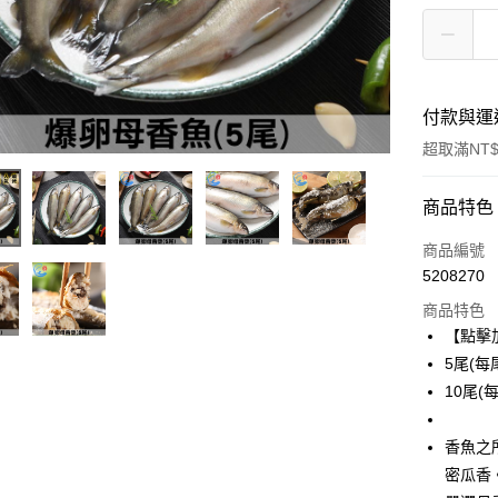
付款與運
超取滿NT$
付款方式
商品特色
信用卡一
商品編號
5208270
信用卡分
商品特色
3 期 
【點擊
6 期 
合作金
5尾(每尾
華南商
10尾(每
合作金
LINE Pay
上海商
華南商
國泰世
Apple Pay
上海商
香魚之
臺灣中
國泰世
密瓜香
匯豐（
悠遊付
臺灣中