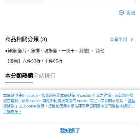
客服
商品相關分類 (3)
查看全部
●鮮魚(魚片、魚排、現撈魚、一夜干、其他)
其他
【優惠】六件93折 / 十件85折
本分類熱銷
全站排行
本網站中使用 cookie，欲查詢有關本網站使用 cookie 方式之詳情，及若您不希
熱門標籤
望在電腦上使用 cookie 時應如何變更電腦的 cookie 設定，請參閱本網站「
隱私
權條款
」之 Cookie 聲明。您繼續使用本網站即表示您同意本公司得按本網站使
用條款之 Cookie 聲明使用 cookie。
了解更多 >
我知道了