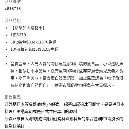
商品編號
信用卡分期付款
4618718
3 期 0 利率 每期
NT$123
21家銀行
商品特色
6 期 0 利率 每期
NT$61
21家銀行
合作金庫商業銀行
第一商業銀行
【點擊加入購物車】
華南商業銀行
彰化商業銀行
合作金庫商業銀行
第一商業銀行
LINE Pay
1包$370
上海商業儲蓄銀行
台北富邦商業銀行
華南商業銀行
彰化商業銀行
國泰世華商業銀行
兆豐國際商業銀行
5包(每包$334)$1670免運
Apple Pay
上海商業儲蓄銀行
台北富邦商業銀行
臺灣中小企業銀行
台中商業銀行
10包(每包$315)$3150免運
國泰世華商業銀行
兆豐國際商業銀行
匯豐（台灣）商業銀行
華泰商業銀行
悠遊付
臺灣中小企業銀行
台中商業銀行
聯邦商業銀行
遠東國際商業銀行
匯豐（台灣）商業銀行
華泰商業銀行
營養豐富，人見人愛的吻仔魚是家喻戶曉的魚食品，小型透明魚
ATM付款
元大商業銀行
永豐商業銀行
聯邦商業銀行
遠東國際商業銀行
種，相似幼小水晶魚，沒有魚刺的吻仔魚非常適合幼兒及老人食
玉山商業銀行
星展（台灣）商業銀行
元大商業銀行
永豐商業銀行
貨到付款
用。吻仔魚美味，富含蛋白質及鈣質，加上民眾認為『吻仔魚沒
台新國際商業銀行
中國信託商業銀行
玉山商業銀行
星展（台灣）商業銀行
台灣樂天信用卡公司
有捕撈也會自然死亡』，使得市場仍對吻仔魚有大量需求。
台新國際商業銀行
中國信託商業銀行
運送方式
台灣樂天信用卡公司
銷售重點
冷凍7-11取貨(快速到店，到貨後4天內需取貨)
◎外銷日本等級熟凍(魩)吻仔魚，綿密口感退冰可即食，是高檔日本
每筆NT$150，滿NT$999(含以上)免運費
料理店軍艦壽司或是日式丼飯專用的原料
冷凍宅配-抗凍紙箱裝(可備註改保麗龍箱)
◎真正來自大海的(魩)吻仔魚(鯷科與鯱科魚的集合體)非市售淡水的
每筆NT$150，滿NT$999(含以上)免運費
銀吻仔鱙仔