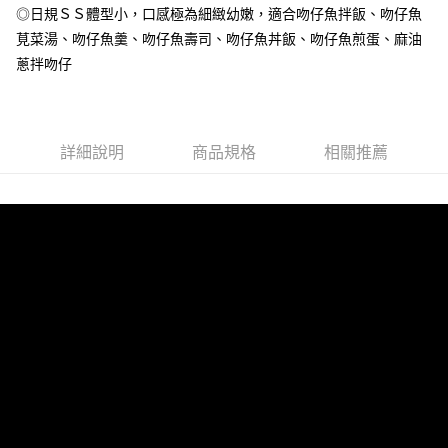
◎日規ＳＳ體型小，口感極為細緻幼嫩，適合吻仔魚拌飯、吻仔魚
冷凍宅配-紙箱裝
莧菜湯、吻仔魚羹、吻仔魚壽司、吻仔魚丼飯、吻仔魚煎蛋、麻油
每筆NT$150，滿NT$999(含以上)免運費
蔥拌吻仔
冷凍貨到付款
每筆NT$180，滿NT$999(含以上)免運費
詳細說明
商品規格
相關推薦