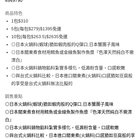
4549790
3 期 0 利率 每期
NT$103
21家銀行
商品特色
6 期 0 利率 每期
NT$51
21家銀行
合作金庫商業銀行
第一商業銀行
1包$310
華南商業銀行
彰化商業銀行
合作金庫商業銀行
第一商業銀行
LINE Pay
5包(每包$279)$1395免運
上海商業儲蓄銀行
台北富邦商業銀行
華南商業銀行
彰化商業銀行
國泰世華商業銀行
兆豐國際商業銀行
10包(每包$263.5)$2635免運
Apple Pay
上海商業儲蓄銀行
台北富邦商業銀行
臺灣中小企業銀行
台中商業銀行
◎日本火鍋料(蝦球)猶如蝦肉般的Q彈口,日本蟹團子風味
國泰世華商業銀行
兆豐國際商業銀行
匯豐（台灣）商業銀行
華泰商業銀行
悠遊付
臺灣中小企業銀行
台中商業銀行
◎日本關東煮食材用鱈魚或金線魚製作魚漿『色澤天然純白不需
聯邦商業銀行
遠東國際商業銀行
匯豐（台灣）商業銀行
華泰商業銀行
漂白』
ATM付款
元大商業銀行
永豐商業銀行
聯邦商業銀行
遠東國際商業銀行
◎日本火鍋料鍋物餡料紮實多樣化，低澱粉含量，口感軟嫩
玉山商業銀行
星展（台灣）商業銀行
元大商業銀行
永豐商業銀行
貨到付款
◎與台式火鍋料比較，日本進口關東煮(火鍋料)口感猶如豆腐般
台新國際商業銀行
中國信託商業銀行
玉山商業銀行
星展（台灣）商業銀行
台灣樂天信用卡公司
的享受是台式火鍋料無法比擬的
台新國際商業銀行
中國信託商業銀行
運送方式
台灣樂天信用卡公司
銷售重點
冷凍7-11取貨(快速到店，到貨後4天內需取貨)
◎日本火鍋料(蝦球)猶如蝦肉般的Q彈口,日本蟹團子風味
每筆NT$150，滿NT$999(含以上)免運費
◎日本關東煮食材用鱈魚或金線魚製作魚漿『色澤天然純白不需漂
冷凍宅配-抗凍紙箱裝(可備註改保麗龍箱)
白』
每筆NT$150，滿NT$999(含以上)免運費
◎日本火鍋料鍋物餡料紮實多樣化，低澱粉含量，口感軟嫩
◎與台式火鍋料比較，日本進口關東煮(火鍋料)口感猶如豆腐般的享
冷凍宅配-紙箱裝