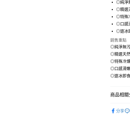
◎純淨
匯豐（
悠遊付
臺灣中
聯邦商
◎精選
匯豐（
ATM付款
元大商
◎特殊
聯邦商
玉山商
元大商
◎口感
貨到付款
台新國
玉山商
◎退冰
台灣樂
台新國
銷售重點
台灣樂
運送方式
◎純淨無
◎精選天
冷凍7-1
◎特殊冷
每筆NT$1
◎口感滑
冷凍宅配-
◎退冰即
每筆NT$1
冷凍宅配-
商品相關分
每筆NT$1
●鮮魚(魚
冷凍貨到
分享
●鮮魚(魚
每筆NT$1
力/肚條