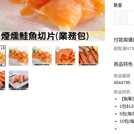
數量
付款與運
超取滿NT$
付款方式
商品特色
信用卡一
商品編號
4544795
信用卡分
商品特色
3 期 
【點擊
6 期 
合作金
1包$12
華南商
5包(每包
合作金
LINE Pay
上海商
華南商
10包(每
國泰世
Apple Pay
上海商
臺灣中
國泰世