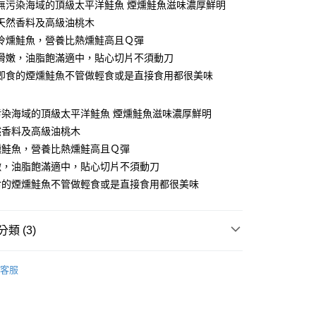
無污染海域的頂級太平洋鮭魚 煙燻鮭魚滋味濃厚鮮明
台灣）商業銀行
華泰商業銀行
小企業銀行
台中商業銀行
業銀行
遠東國際商業銀行
天然香料及高級油桃木
台灣）商業銀行
華泰商業銀行
業銀行
永豐商業銀行
冷燻鮭魚，營養比熱燻鮭高且Ｑ彈
業銀行
遠東國際商業銀行
業銀行
星展（台灣）商業銀行
業銀行
永豐商業銀行
滑嫩，油脂飽滿適中，貼心切片不須動刀
際商業銀行
中國信託商業銀行
業銀行
星展（台灣）商業銀行
即食的煙燻鮭魚不管做輕食或是直接食用都很美味
天信用卡公司
際商業銀行
中國信託商業銀行
天信用卡公司
污染海域的頂級太平洋鮭魚 煙燻鮭魚滋味濃厚鮮明
然香料及高級油桃木
1取貨(快速到店，到貨後4天內需取貨)
燻鮭魚，營養比熱燻鮭高且Ｑ彈
50，滿NT$999(含以上)免運費
嫩，油脂飽滿適中，貼心切片不須動刀
抗凍紙箱裝(可備註改保麗龍箱)
食的煙燻鮭魚不管做輕食或是直接食用都很美味
50，滿NT$999(含以上)免運費
紙箱裝
類 (3)
50，滿NT$999(含以上)免運費
片、魚排、現撈魚、一夜干、其他)
其他
付款
客服
片、魚排、現撈魚、一夜干、其他)
冷凍鮭魚 - 厚切/菲
80，滿NT$999(含以上)免運費