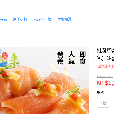
特惠
當季折扣
人氣排行榜
海鮮知識
批發營
包)_1k
超取滿NT$
NT$1,512
NT$1,
規格
1包