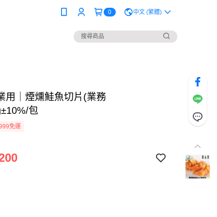
0
中文 (繁體)
業用｜煙燻鮭魚切片(業務
g±10%/包
999免運
200