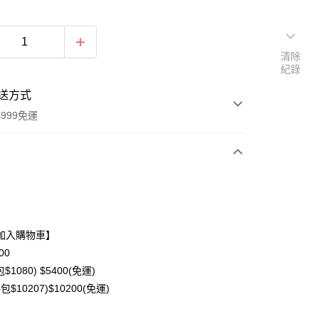
清除
紀錄
送方式
999免運
次付款
期付款
0 利率 每期
NT$400
21家銀行
加入購物車】
0 利率 每期
NT$200
21家銀行
庫商業銀行
第一商業銀行
00
業銀行
彰化商業銀行
$1080) $5400(免運)
庫商業銀行
第一商業銀行
業儲蓄銀行
台北富邦商業銀行
業銀行
彰化商業銀行
包$10207)$10200(免運)
華商業銀行
兆豐國際商業銀行
業儲蓄銀行
台北富邦商業銀行
小企業銀行
台中商業銀行
華商業銀行
兆豐國際商業銀行