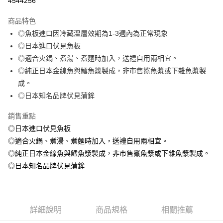
4544256
3 期 0 利率 每期
NT$53
21家銀行
商品特色
6 期 0 利率 每期
NT$26
21家銀行
合作金庫商業銀行
第一商業銀行
◎魚板進口因冷藏溫層效期為1-3週內為正常現象
華南商業銀行
彰化商業銀行
合作金庫商業銀行
第一商業銀行
LINE Pay
◎日本進口伏見魚板
上海商業儲蓄銀行
台北富邦商業銀行
華南商業銀行
彰化商業銀行
國泰世華商業銀行
兆豐國際商業銀行
◎適合火鍋、煮湯、煮麵時加入，送禮自用兩相宜。
Apple Pay
上海商業儲蓄銀行
台北富邦商業銀行
臺灣中小企業銀行
台中商業銀行
◎純正日本金線魚與鱈魚漿製成，非市售鯊魚漿或下雜魚漿製
國泰世華商業銀行
兆豐國際商業銀行
匯豐（台灣）商業銀行
華泰商業銀行
悠遊付
臺灣中小企業銀行
台中商業銀行
成。
聯邦商業銀行
遠東國際商業銀行
匯豐（台灣）商業銀行
華泰商業銀行
◎日本知名品牌伏見蒲鉾
ATM付款
元大商業銀行
永豐商業銀行
聯邦商業銀行
遠東國際商業銀行
玉山商業銀行
星展（台灣）商業銀行
元大商業銀行
永豐商業銀行
銷售重點
貨到付款
台新國際商業銀行
中國信託商業銀行
玉山商業銀行
星展（台灣）商業銀行
◎日本進口伏見魚板
台灣樂天信用卡公司
台新國際商業銀行
中國信託商業銀行
◎適合火鍋、煮湯、煮麵時加入，送禮自用兩相宜。
運送方式
台灣樂天信用卡公司
◎純正日本金線魚與鱈魚漿製成，非市售鯊魚漿或下雜魚漿製成。
冷凍7-11取貨(快速到店，到貨後4天內需取貨)
◎日本知名品牌伏見蒲鉾
每筆NT$150，滿NT$999(含以上)免運費
冷凍宅配-抗凍紙箱裝(可備註改保麗龍箱)
每筆NT$150，滿NT$999(含以上)免運費
詳細說明
商品規格
相關推薦
冷凍宅配-紙箱裝