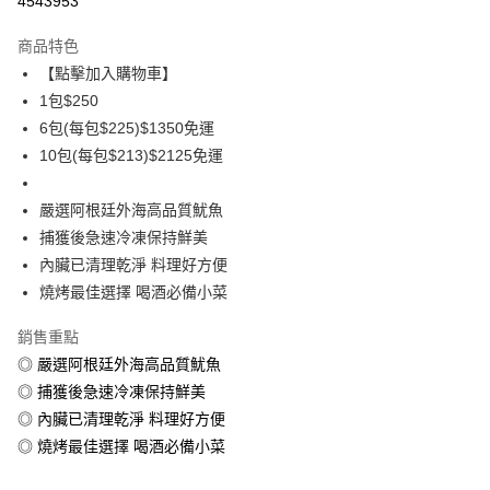
4543953
3 期 0 利率 每期
NT$83
21家銀行
商品特色
6 期 0 利率 每期
NT$41
21家銀行
合作金庫商業銀行
第一商業銀行
【點擊加入購物車】
華南商業銀行
彰化商業銀行
合作金庫商業銀行
第一商業銀行
LINE Pay
1包$250
上海商業儲蓄銀行
台北富邦商業銀行
華南商業銀行
彰化商業銀行
國泰世華商業銀行
兆豐國際商業銀行
6包(每包$225)$1350免運
Apple Pay
上海商業儲蓄銀行
台北富邦商業銀行
臺灣中小企業銀行
台中商業銀行
10包(每包$213)$2125免運
國泰世華商業銀行
兆豐國際商業銀行
匯豐（台灣）商業銀行
華泰商業銀行
悠遊付
臺灣中小企業銀行
台中商業銀行
聯邦商業銀行
遠東國際商業銀行
匯豐（台灣）商業銀行
華泰商業銀行
嚴選阿根廷外海高品質魷魚
ATM付款
元大商業銀行
永豐商業銀行
聯邦商業銀行
遠東國際商業銀行
捕獲後急速冷凍保持鮮美
玉山商業銀行
星展（台灣）商業銀行
元大商業銀行
永豐商業銀行
貨到付款
內臟已清理乾淨 料理好方便
台新國際商業銀行
中國信託商業銀行
玉山商業銀行
星展（台灣）商業銀行
台灣樂天信用卡公司
燒烤最佳選擇 喝酒必備小菜
台新國際商業銀行
中國信託商業銀行
運送方式
台灣樂天信用卡公司
銷售重點
冷凍7-11取貨(快速到店，到貨後4天內需取貨)
◎ 嚴選阿根廷外海高品質魷魚
每筆NT$150，滿NT$999(含以上)免運費
◎ 捕獲後急速冷凍保持鮮美
冷凍宅配-抗凍紙箱裝(可備註改保麗龍箱)
◎ 內臟已清理乾淨 料理好方便
每筆NT$150，滿NT$999(含以上)免運費
◎ 燒烤最佳選擇 喝酒必備小菜
冷凍宅配-紙箱裝