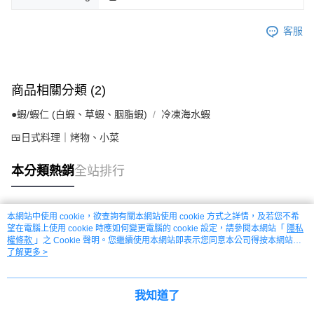
客服
商品相關分類 (2)
●蝦/蝦仁 (白蝦、草蝦、胭脂蝦)
冷凍海水蝦
🍱日式料理｜烤物、小菜
本分類熱銷
全站排行
本網站中使用 cookie，欲查詢有關本網站使用 cookie 方式之詳情，及若您不希
熱門標籤
望在電腦上使用 cookie 時應如何變更電腦的 cookie 設定，請參閱本網站「
隱私
權條款
」之 Cookie 聲明。您繼續使用本網站即表示您同意本公司得按本網站使
用條款之 Cookie 聲明使用 cookie。
了解更多 >
我知道了