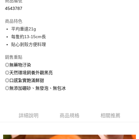
商品編號
信用卡分期付款
4543787
3 期 0 利率 每期
NT$93
21家銀行
商品特色
6 期 0 利率 每期
NT$46
21家銀行
合作金庫商業銀行
第一商業銀行
平均重達21g
華南商業銀行
彰化商業銀行
合作金庫商業銀行
第一商業銀行
LINE Pay
每隻約13-15cm長
上海商業儲蓄銀行
台北富邦商業銀行
華南商業銀行
彰化商業銀行
國泰世華商業銀行
兆豐國際商業銀行
貼心剝殼方便料理
Apple Pay
上海商業儲蓄銀行
台北富邦商業銀行
臺灣中小企業銀行
台中商業銀行
國泰世華商業銀行
兆豐國際商業銀行
銷售重點
匯豐（台灣）商業銀行
華泰商業銀行
悠遊付
臺灣中小企業銀行
台中商業銀行
聯邦商業銀行
遠東國際商業銀行
◎無藥物汙染
匯豐（台灣）商業銀行
華泰商業銀行
ATM付款
元大商業銀行
永豐商業銀行
◎天然環境飼養外觀黑亮
聯邦商業銀行
遠東國際商業銀行
玉山商業銀行
星展（台灣）商業銀行
元大商業銀行
永豐商業銀行
◎口感紮實飽滿鮮甜
貨到付款
台新國際商業銀行
中國信託商業銀行
玉山商業銀行
星展（台灣）商業銀行
◎無添加硼砂、無發泡、無包冰
台灣樂天信用卡公司
台新國際商業銀行
中國信託商業銀行
運送方式
台灣樂天信用卡公司
冷凍7-11取貨(快速到店，到貨後4天內需取貨)
每筆NT$150，滿NT$999(含以上)免運費
詳細說明
商品規格
相關推薦
冷凍宅配-抗凍紙箱裝(可備註改保麗龍箱)
每筆NT$150，滿NT$999(含以上)免運費