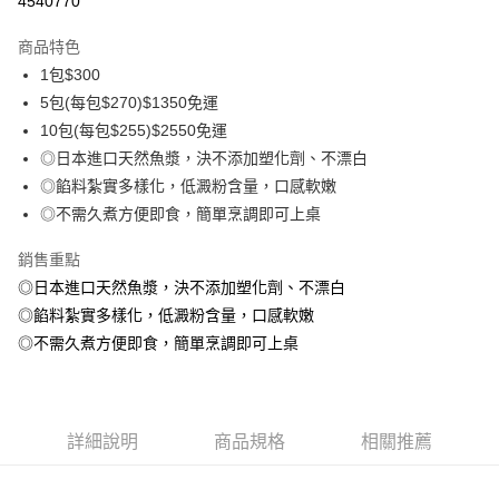
4540770
3 期 0 利率 每期
NT$100
21家銀行
商品特色
6 期 0 利率 每期
NT$50
21家銀行
合作金庫商業銀行
第一商業銀行
1包$300
華南商業銀行
彰化商業銀行
合作金庫商業銀行
第一商業銀行
LINE Pay
5包(每包$270)$1350免運
上海商業儲蓄銀行
台北富邦商業銀行
華南商業銀行
彰化商業銀行
國泰世華商業銀行
兆豐國際商業銀行
10包(每包$255)$2550免運
Apple Pay
上海商業儲蓄銀行
台北富邦商業銀行
臺灣中小企業銀行
台中商業銀行
◎日本進口天然魚漿，決不添加塑化劑、不漂白
國泰世華商業銀行
兆豐國際商業銀行
匯豐（台灣）商業銀行
華泰商業銀行
悠遊付
臺灣中小企業銀行
台中商業銀行
◎餡料紮實多樣化，低澱粉含量，口感軟嫩
聯邦商業銀行
遠東國際商業銀行
匯豐（台灣）商業銀行
華泰商業銀行
◎不需久煮方便即食，簡單烹調即可上桌
ATM付款
元大商業銀行
永豐商業銀行
聯邦商業銀行
遠東國際商業銀行
玉山商業銀行
星展（台灣）商業銀行
元大商業銀行
永豐商業銀行
銷售重點
貨到付款
台新國際商業銀行
中國信託商業銀行
玉山商業銀行
星展（台灣）商業銀行
◎日本進口天然魚漿，決不添加塑化劑、不漂白
台灣樂天信用卡公司
台新國際商業銀行
中國信託商業銀行
◎餡料紮實多樣化，低澱粉含量，口感軟嫩
運送方式
台灣樂天信用卡公司
◎不需久煮方便即食，簡單烹調即可上桌
冷凍7-11取貨(快速到店，到貨後4天內需取貨)
每筆NT$150，滿NT$999(含以上)免運費
冷凍宅配-抗凍紙箱裝(可備註改保麗龍箱)
詳細說明
商品規格
相關推薦
每筆NT$150，滿NT$999(含以上)免運費
冷凍宅配-紙箱裝