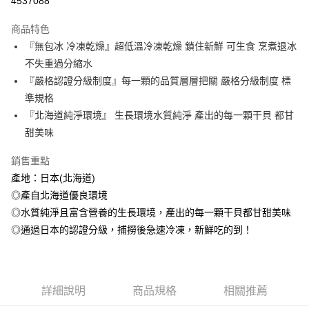
4537088
3 期 0 利率 每期
NT$140
21家銀行
商品特色
6 期 0 利率 每期
NT$70
21家銀行
合作金庫商業銀行
第一商業銀行
『無包冰 冷凍乾燥』超低溫冷凍乾燥 鎖住新鮮 可生食 烹煮退冰
華南商業銀行
彰化商業銀行
合作金庫商業銀行
第一商業銀行
LINE Pay
不失重過分縮水
上海商業儲蓄銀行
台北富邦商業銀行
華南商業銀行
彰化商業銀行
國泰世華商業銀行
兆豐國際商業銀行
『嚴格認證分級制度』每一顆的品質層層把關 嚴格分級制度 標
Apple Pay
上海商業儲蓄銀行
台北富邦商業銀行
臺灣中小企業銀行
台中商業銀行
準規格
國泰世華商業銀行
兆豐國際商業銀行
匯豐（台灣）商業銀行
華泰商業銀行
悠遊付
臺灣中小企業銀行
台中商業銀行
『北海道純淨環境』 生長環境水質純淨 產出的每一顆干貝 都甘
聯邦商業銀行
遠東國際商業銀行
匯豐（台灣）商業銀行
華泰商業銀行
甜美味
ATM付款
元大商業銀行
永豐商業銀行
聯邦商業銀行
遠東國際商業銀行
玉山商業銀行
星展（台灣）商業銀行
元大商業銀行
永豐商業銀行
銷售重點
貨到付款
台新國際商業銀行
中國信託商業銀行
玉山商業銀行
星展（台灣）商業銀行
產地：日本(北海道)
台灣樂天信用卡公司
台新國際商業銀行
中國信託商業銀行
◎產自北海道優良環境
運送方式
台灣樂天信用卡公司
◎水質純淨且富含營養的生長環境，產出的每一顆干貝都甘甜美味
冷凍7-11取貨(快速到店，到貨後4天內需取貨)
◎通過日本的認證分級，捕撈後急速冷凍，新鮮吃的到！
每筆NT$150，滿NT$999(含以上)免運費
冷凍宅配-抗凍紙箱裝(可備註改保麗龍箱)
每筆NT$150，滿NT$999(含以上)免運費
詳細說明
商品規格
相關推薦
冷凍宅配-紙箱裝