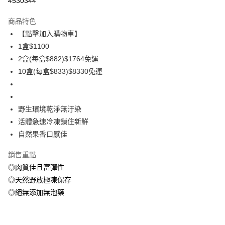
4530344
3 期 0 利率 每期
NT$326
21家銀行
商品特色
6 期 0 利率 每期
NT$163
21家銀行
合作金庫商業銀行
第一商業銀行
【點擊加入購物車】
華南商業銀行
彰化商業銀行
合作金庫商業銀行
第一商業銀行
LINE Pay
1盒$1100
上海商業儲蓄銀行
台北富邦商業銀行
華南商業銀行
彰化商業銀行
國泰世華商業銀行
兆豐國際商業銀行
2盒(每盒$882)$1764免運
Apple Pay
上海商業儲蓄銀行
台北富邦商業銀行
臺灣中小企業銀行
台中商業銀行
10盒(每盒$833)$8330免運
國泰世華商業銀行
兆豐國際商業銀行
匯豐（台灣）商業銀行
華泰商業銀行
悠遊付
臺灣中小企業銀行
台中商業銀行
聯邦商業銀行
遠東國際商業銀行
匯豐（台灣）商業銀行
華泰商業銀行
ATM付款
元大商業銀行
永豐商業銀行
聯邦商業銀行
遠東國際商業銀行
野生環境乾淨無汙染
玉山商業銀行
星展（台灣）商業銀行
元大商業銀行
永豐商業銀行
貨到付款
活體急速冷凍鎖住新鮮
台新國際商業銀行
中國信託商業銀行
玉山商業銀行
星展（台灣）商業銀行
台灣樂天信用卡公司
自然果香口感佳
台新國際商業銀行
中國信託商業銀行
運送方式
台灣樂天信用卡公司
銷售重點
冷凍7-11取貨(快速到店，到貨後4天內需取貨)
◎肉質佳且富彈性
每筆NT$150，滿NT$999(含以上)免運費
◎天然野放極凍保存
冷凍宅配-抗凍紙箱裝(可備註改保麗龍箱)
◎絕無添加無泡藥
每筆NT$150，滿NT$999(含以上)免運費
冷凍宅配-紙箱裝