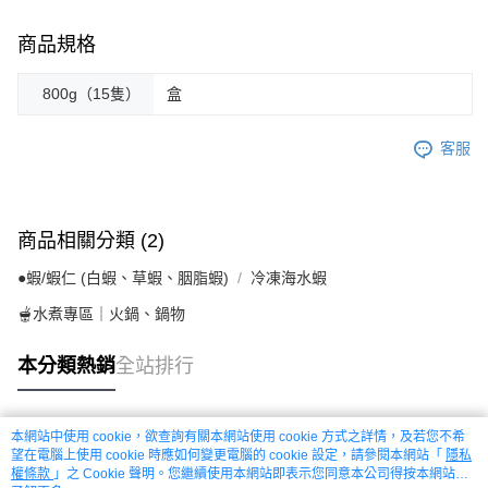
商品規格
800g（15隻）
盒
客服
商品相關分類 (2)
●蝦/蝦仁 (白蝦、草蝦、胭脂蝦)
冷凍海水蝦
🫕水煮專區｜火鍋、鍋物
本分類熱銷
全站排行
本網站中使用 cookie，欲查詢有關本網站使用 cookie 方式之詳情，及若您不希
熱門標籤
望在電腦上使用 cookie 時應如何變更電腦的 cookie 設定，請參閱本網站「
隱私
權條款
」之 Cookie 聲明。您繼續使用本網站即表示您同意本公司得按本網站使