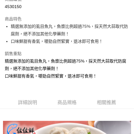
信用卡分期付款
4530150
3 期 0 利率 每期
NT$43
21家銀行
商品特色
6 期 0 利率 每期
NT$21
21家銀行
合作金庫商業銀行
第一商業銀行
精選無添加的虱目魚丸，魚漿比例超過75%，採天然大蒜取代防
華南商業銀行
彰化商業銀行
合作金庫商業銀行
第一商業銀行
LINE Pay
腐劑，絕不添加其他化學藥劑！
上海商業儲蓄銀行
台北富邦商業銀行
華南商業銀行
彰化商業銀行
國泰世華商業銀行
兆豐國際商業銀行
口味鮮甜有香氣，嚼勁自然緊實，退冰即可食用！
Apple Pay
上海商業儲蓄銀行
台北富邦商業銀行
臺灣中小企業銀行
台中商業銀行
國泰世華商業銀行
兆豐國際商業銀行
銷售重點
匯豐（台灣）商業銀行
華泰商業銀行
悠遊付
臺灣中小企業銀行
台中商業銀行
聯邦商業銀行
遠東國際商業銀行
精選無添加的虱目魚丸，魚漿比例超過75%，採天然大蒜取代防腐
匯豐（台灣）商業銀行
華泰商業銀行
ATM付款
元大商業銀行
永豐商業銀行
劑，絕不添加其他化學藥劑！
聯邦商業銀行
遠東國際商業銀行
玉山商業銀行
星展（台灣）商業銀行
元大商業銀行
永豐商業銀行
口味鮮甜有香氣，嚼勁自然緊實，退冰即可食用！
貨到付款
台新國際商業銀行
中國信託商業銀行
玉山商業銀行
星展（台灣）商業銀行
台灣樂天信用卡公司
台新國際商業銀行
中國信託商業銀行
運送方式
台灣樂天信用卡公司
冷凍7-11取貨(快速到店，到貨後4天內需取貨)
詳細說明
商品規格
相關推薦
每筆NT$150，滿NT$999(含以上)免運費
冷凍宅配-抗凍紙箱裝(可備註改保麗龍箱)
每筆NT$150，滿NT$999(含以上)免運費