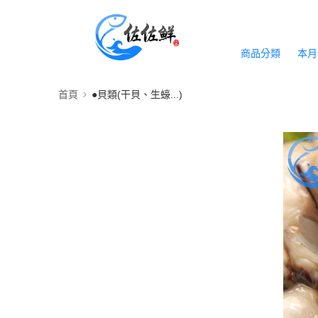
商品分類
本月
首頁
●貝類(干貝、生蠔...)