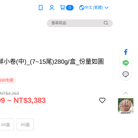
0
中文 (繁體)
小卷(中)_(7~15尾)280g/盒_份量如圖
999免運
 NT$4,263
9 ~ NT$3,383
10盒
20盒