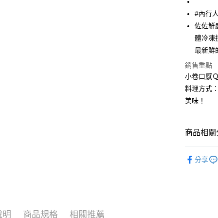
臺灣中
國泰世
#內行
匯豐（
悠遊付
臺灣中
聯邦商
佐佐鮮
匯豐（
ATM付款
元大商
體冷凍
聯邦商
玉山商
元大商
最新鮮
貨到付款
台新國
玉山商
銷售重點
台灣樂
台新國
小卷口感
台灣樂
運送方式
料理方式
美味！
冷凍7-1
每筆NT$1
商品相關分
冷凍宅配-
每筆NT$1
●軟體(透抽
分享
冷凍宅配-
🫕水煮專
每筆NT$1
8折推廣價
冷凍貨到
每筆NT$1
說明
商品規格
相關推薦