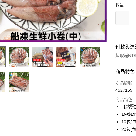
數量
付款與運
超取滿NT$
付款方式
商品特色
信用卡一
商品編號
4527155
信用卡分
商品特色
3 期 
【點擊
6 期 
合作金
1包$19
華南商
10包(每
合作金
LINE Pay
上海商
華南商
20包(每
國泰世
Apple Pay
上海商