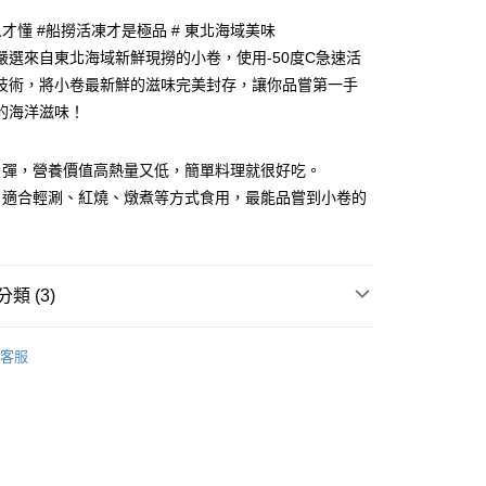
小企業銀行
台中商業銀行
華商業銀行
兆豐國際商業銀行
人才懂 #船撈活凍才是極品 # 東北海域美味
台灣）商業銀行
華泰商業銀行
小企業銀行
台中商業銀行
業銀行
遠東國際商業銀行
嚴選來自東北海域新鮮現撈的小卷，使用-50度C急速活
台灣）商業銀行
華泰商業銀行
業銀行
永豐商業銀行
技術，將小卷最新鮮的滋味完美封存，讓你品嘗第一手
業銀行
遠東國際商業銀行
業銀行
星展（台灣）商業銀行
業銀行
永豐商業銀行
的海洋滋味！
際商業銀行
中國信託商業銀行
業銀行
星展（台灣）商業銀行
天信用卡公司
際商業銀行
中國信託商業銀行
Ｑ彈，營養價值高熱量又低，簡單料理就很好吃。
天信用卡公司
：適合輕涮、紅燒、燉煮等方式食用，最能品嘗到小卷的
1取貨(快速到店，到貨後4天內需取貨)
50，滿NT$999(含以上)免運費
類 (3)
抗凍紙箱裝(可備註改保麗龍箱)
50，滿NT$999(含以上)免運費
、小卷...)
客服
紙箱裝
區｜火鍋、鍋物
50，滿NT$999(含以上)免運費
！在家當大廚｜任選二件8折
付款
80，滿NT$999(含以上)免運費