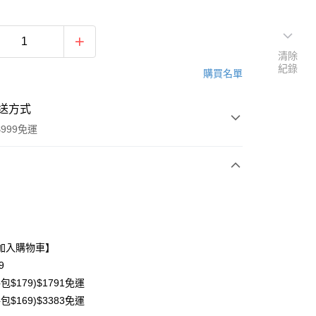
清除
紀錄
購買名單
送方式
999免運
次付款
期付款
0 利率 每期
NT$66
21家銀行
加入購物車】
0 利率 每期
NT$33
21家銀行
庫商業銀行
第一商業銀行
9
業銀行
彰化商業銀行
包$179)$1791免運
庫商業銀行
第一商業銀行
業儲蓄銀行
台北富邦商業銀行
業銀行
彰化商業銀行
包$169)$3383免運
華商業銀行
兆豐國際商業銀行
業儲蓄銀行
台北富邦商業銀行