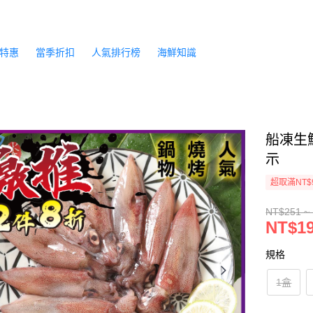
特惠
當季折扣
人氣排行榜
海鮮知識
船凍生鮮
示
超取滿NT$
NT$251 ~
NT$19
規格
1盒