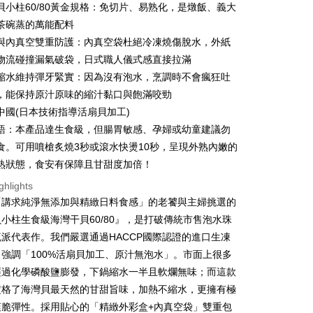
貝小柱60/80黃金規格：免切片、易熟化，是燉飯、義大
United Bank
Mega International Commercial
s Bank
Bank
茶碗蒸的萬能配料
United Bank
Mega International Commercial
Business Bank
Taichung Commercial Bank
與內真空雙重防護：內真空袋杜絕冷凍燒傷脫水，外紙
Bank
t
nk (Taiwan) Limited
Hwatai Bank
Business Bank
Taichung Commercial Bank
物流碰撞漏氣破袋，日式職人儀式感直接拉滿
ank of Taiwan
Far Eastern International Bank
nk (Taiwan) Limited
Hwatai Bank
y
縮水維持彈牙緊實：因為沒有泡水，烹調時不會瘋狂吐
 Commercial Bank
Bank SinoPac
ank of Taiwan
Far Eastern International Bank
，能保持原汁原味的縮汁黏口與飽滿咬勁
Commercial Bank
DBS Bank
 Commercial Bank
Bank SinoPac
fer
International Bank
CTBC Bank
中國(日本技術指導活扇貝加工)
Commercial Bank
DBS Bank
Rakuten Card, Inc.
livery
語：本產品達生食級，但腸胃敏感、孕婦或幼童建議勿
International Bank
CTBC Bank
Rakuten Card, Inc.
食。可用噴槍炙燒3秒或滾水快燙10秒，呈現外熟內嫩的
熟狀態，食安有保障且甘甜度加倍！
 Method
ghlights
1取貨(快速到店，到貨後4天內需取貨)
「講求純淨無添加與精緻日料食感」的老饕與主婦挑選的
er | Free shipping on orders of NT$999 or more
小柱生食級海灣干貝60/80』，是打破傳統市售泡水珠
派代表作。我們嚴選通過HACCP國際認證的進口生凍
抗凍紙箱裝(可備註改保麗龍箱)
強調「100%活扇貝加工、原汁無泡水」。市面上很多
er | Free shipping on orders of NT$999 or more
經過化學磷酸鹽膨發，下鍋縮水一半且軟爛無味；而這款
付款
定格了海灣貝最天然的甘甜旨味，加熱不縮水，更擁有極
er | Free shipping on orders of NT$999 or more
爽脆彈性。採用貼心的「精緻外彩盒+內真空袋」雙重包