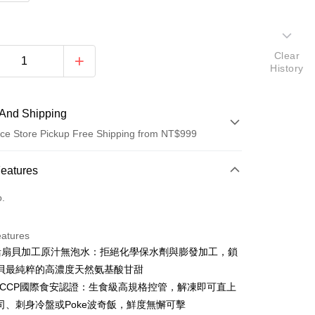
Clear
History
And Shipping
ce Store Pickup Free Shipping from NT$999
 Method
Features
d (Full Payment)
o.
d Installments
eatures
 3 months
NT$98
/month
21 Banks
%活扇貝加工原汁無泡水：拒絕化學保水劑與膨發加工，鎖
 6 months
NT$49
/month
21 Banks
Cooperative Bank
First Commercial Bank
貝最純粹的高濃度天然氨基酸甘甜
n Commercial Bank
Chang Hwa Commercial Bank
Cooperative Bank
First Commercial Bank
ACCP國際食安認證：生食級高規格控管，解凍即可直上
anghai Commercial &
Taipei Fubon Commercial Bank
n Commercial Bank
Chang Hwa Commercial Bank
司、刺身冷盤或Poke波奇飯，鮮度無懈可擊
s Bank
anghai Commercial &
Taipei Fubon Commercial Bank