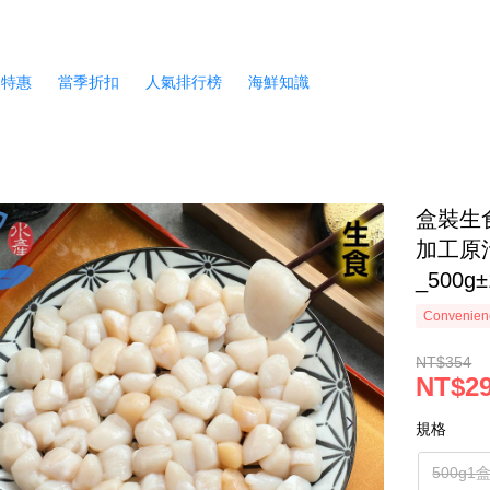
月特惠
當季折扣
人氣排行榜
海鮮知識
盒裝生食
加工原
_500g
Convenienc
NT$354
NT$2
規格
500g1