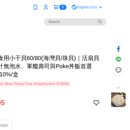
0
English (US)
用小干貝60/80(海灣貝/珠貝)｜活扇貝
汁無泡水、軍艦壽司與Poke丼飯首選
±10%/盒
e Store Pickup Free Shipping from NT$999
95
盒嚐鮮