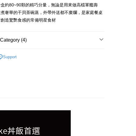
盒約80~90顆的精巧分量，無論是用來做高檔軍艦壽
燉煮奢華的干貝茶碗蒸，外帶外送都不糜爛，是家庭餐桌
廚創造驚艷食感的常備明星食材
Category (4)
、生蠔...)
Support
理｜烤物、小菜
業用｜大包裝最任性
自由｜退冰即食