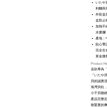
いたや
Cathay 
Saving
利麵與
JKOPAY
Cathay 
Taiwan 
外彩盒
Easy Walle
HSBC Ba
Taiwan 
盒防止
Union B
HSBC Ba
Google Pa
加熱不
Yuanta
Union B
水糜爛
E.SUN 
Yuanta
ATM Trans
Taishin 
產地：
E.SUN 
Taiwan 
Cash on De
貼心警
Taishin 
Taiwan 
完全生
黃金微
Shipping
Product Hi
冷凍7-1
這款專為
NT$150/ord
『いたや貝
貝的誠實流
冷凍宅配-
海灣貝柱，
NT$150/ord
小干貝都
冷凍貨到
產品完整
NT$180/ord
致緊實的