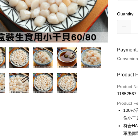
Quantity
Payment 
Convenien
Payment
Product 
Credit Car
Product N
11852567
Credit Car
Product F
0% for
100
0% for
Taiwan 
住小干
Hua Na
Taiwan 
符合H
LINE Pay
The Sh
Hua Na
軍艦壽
Saving
Apple Pay
The Sh