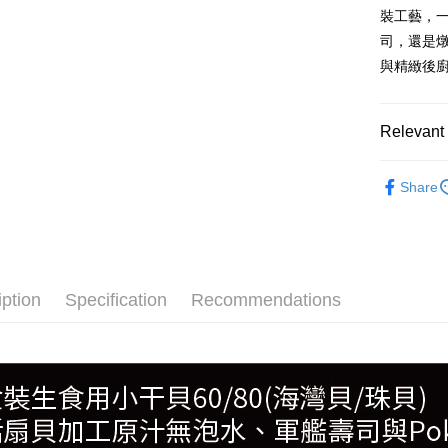
裝工藝，一
司，還是
與精緻後
Relevant 
●貝類(干貝
Share
🍱日式料
📦批發營
🦪生魚片
iption
Specification
Recommendations