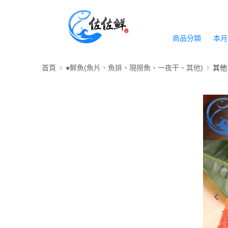
商品分類
本月
首頁
●鮮魚(魚片、魚排、現撈魚、一夜干、其他)
其他