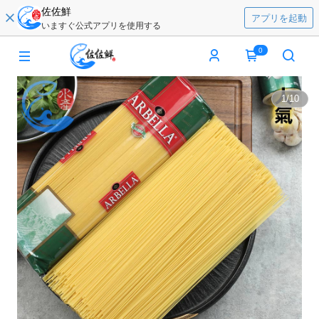
佐佐鮮
アプリを起動
いますぐ公式アプリを使用する
0
1
/
10