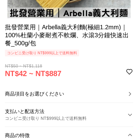
批發營業用｜Arbella義大利麵(極細1.2mm)｜
100%杜蘭小麥耐煮不軟爛、水滾3分鐘快速出
餐_500g/包
コンビニ受け取り NT$999以上で送料無料
NT$50 ~ NT$1,118
NT$42 ~ NT$887
商品項目をお選びください
支払いと配送方法
コンビニ受け取り NT$999以上で送料無料
お支払い方法
商品の特徴