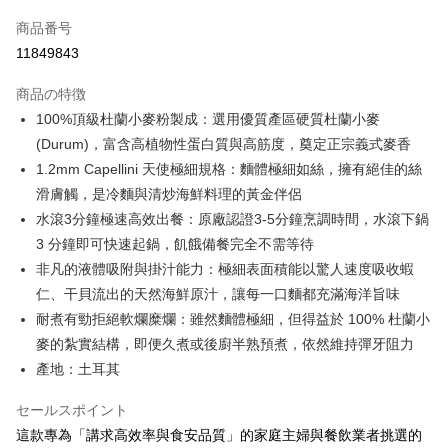
クレジットカード1回払い
商品番号
クレジットカード分割払い
11849843
3回払い、金利0、毎回
NT$14
21行の銀行
商品の特徴
6回払い、金利0、毎回
NT$7
21行の銀行
合作金庫商業銀行
第一商業銀行
100%頂級杜蘭小麥粉製成：選用優質產區硬質杜蘭小麥
華南商業銀行
彰化商業銀行
合作金庫商業銀行
第一商業銀行
LINE Pay
(Durum)，富含高植物性蛋白質與高筋度，奠定正宗義式麥香
上海商業儲蓄銀行
台北富邦商業銀行
華南商業銀行
彰化商業銀行
国泰世華商業銀行
兆豐國際商業銀行
1.2mm Capellini 天使極細規格：麵體極細如絲，擁有絕佳的絲
Apple Pay
上海商業儲蓄銀行
台北富邦商業銀行
台湾中小企業銀行
台中商業銀行
滑膚觸，是冷麵與清炒海鮮料理的黃金伴侶
国泰世華商業銀行
兆豐國際商業銀行
HSBC(台湾)商業銀行
華泰商業銀行
JKOPAY
台湾中小企業銀行
台中商業銀行
水滾3分鐘極速高效出餐：原廠認證3-5分鐘烹調時間，水滾下鍋
聯邦商業銀行
遠東国際商業銀行
HSBC(台湾)商業銀行
華泰商業銀行
3 分鐘即可快速起鍋，飢餓備餐完全不需等待
Easy Wallet
元大商業銀行
永豐商業銀行
聯邦商業銀行
遠東国際商業銀行
非凡的液體吸附與掛汁能力：極細表面積能以驚人速度吸收蝦
玉山商業銀行
星展(台湾)商業銀行
元大商業銀行
永豐商業銀行
Google Pay
台新國際商業銀行
中国信託商業銀行
仁、干貝流出的天然海鮮原汁，讓每一口麵都充滿海洋旨味
玉山商業銀行
星展(台湾)商業銀行
台湾楽天クレジットカード会社
耐煮有勁拒絕軟爛糜爛：雖然麵體極細，但得益於 100% 杜蘭小
台新國際商業銀行
中国信託商業銀行
ATM払い
台湾楽天クレジットカード会社
麥的紮實結構，即便久煮或後廚半熟預煮，依然維持彈牙阻力
代金引換
產地：土耳其
配送方法
セールスポイント
這款專為「講求高效率與食安品質」的家庭主婦與餐飲業者挑選的
冷凍7-11取貨(快速到店，到貨後4天內需取貨)