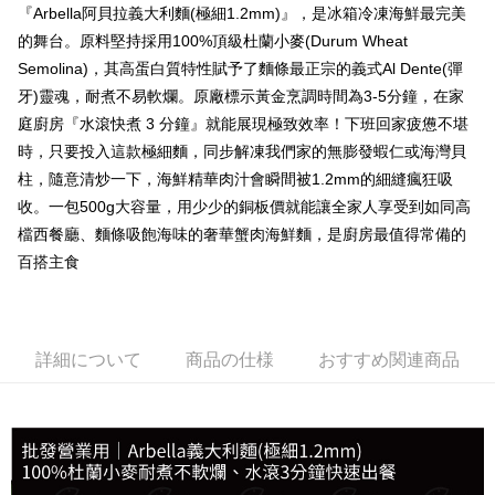
『Arbella阿貝拉義大利麵(極細1.2mm)』，是冰箱冷凍海鮮最完美
配送毎にNT$150、NT$999以上で送料無料
的舞台。原料堅持採用100%頂級杜蘭小麥(Durum Wheat
冷凍宅配-抗凍紙箱裝(可備註改保麗龍箱)
Semolina)，其高蛋白質特性賦予了麵條最正宗的義式Al Dente(彈
配送毎にNT$150、NT$999以上で送料無料
牙)靈魂，耐煮不易軟爛。原廠標示黃金烹調時間為3-5分鐘，在家
庭廚房『水滾快煮 3 分鐘』就能展現極致效率！下班回家疲憊不堪
冷凍貨到付款
時，只要投入這款極細麵，同步解凍我們家的無膨發蝦仁或海灣貝
配送毎にNT$180、NT$999以上で送料無料
柱，隨意清炒一下，海鮮精華肉汁會瞬間被1.2mm的細縫瘋狂吸
收。一包500g大容量，用少少的銅板價就能讓全家人享受到如同高
檔西餐廳、麵條吸飽海味的奢華蟹肉海鮮麵，是廚房最值得常備的
百搭主食
詳細について
商品の仕様
おすすめ関連商品