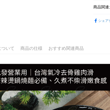
商品関連
●肉品(雞、
シェア
🫕水煮專
●調理(魚漿
📦批發營
について
商品の仕様
おすすめ関連商品