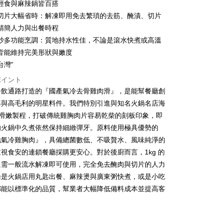
輕食與麻辣鍋皆百搭
(台湾)商業銀行
華泰商業銀行
小企業銀行
台中商業銀行
業銀行
遠東国際商業銀行
切片大幅省時：解凍即用免去繁瑣的去筋、醃漬、切片
(台湾)商業銀行
華泰商業銀行
t
業銀行
永豐商業銀行
精簡人力與出餐時程
業銀行
遠東国際商業銀行
業銀行
星展(台湾)商業銀行
業銀行
永豐商業銀行
炒多功能烹調：質地持水性佳，不論是滾水快煮或高溫
y
際商業銀行
中国信託商業銀行
業銀行
星展(台湾)商業銀行
皆能維持完美形狀與嫩度
天クレジットカード会社
際商業銀行
中国信託商業銀行
台灣"
天クレジットカード会社
ポイント
餐飲通路打造的『國產氣冷去骨雞肉滑』，是能幫餐廳創
率與高毛利的明星料件。我們特別引進與知名火鍋名店海
的滑嫩製程，打破傳統雞胸肉片容易乾柴的刻板印象，即
1取貨(快速到店，到貨後4天內需取貨)
的火鍋中久煮依然保持細緻彈牙。原料使用極具優勢的
$150、NT$999以上で送料無料
地氣冷雞胸肉』，具備總菌數低、不吸贅水、風味純淨的
視食安的連鎖餐廳採購更安心。對於後廚而言，1kg 的
抗凍紙箱裝(可備註改保麗龍箱)
只需一般流水解凍即可使用，完全免去醃肉與切片的人力
$150、NT$999以上で送料無料
論是火鍋店用丸匙出餐、麻辣燙與廣東粥快煮，或是小吃
付款
都能以標準化的品質，幫業者大幅降低備料成本並提高客
$180、NT$999以上で送料無料