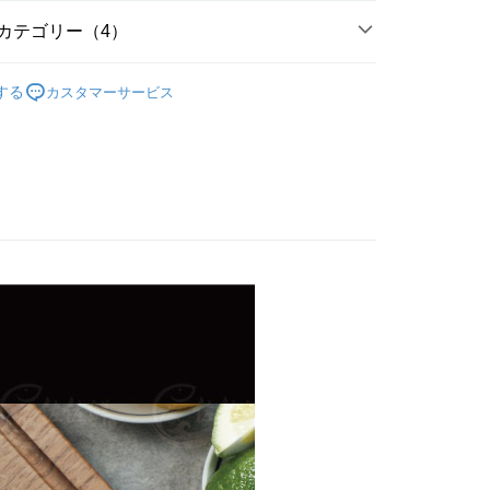
カテゴリー（4）
豬、牛...)
する
カスタマーサービス
區｜火鍋、鍋物
製品、火鍋料..)
業用｜大包裝最任性