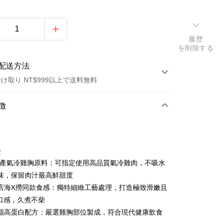
履歴
を削除する
配送方法
け取り NT$999以上で送料無料
方法
徴
カード1回払い
トカード分割払い
徴
い、金利0、毎回
NT$95
21行の銀行
國產氣冷雞胸原料：可指定使用高品質氣冷雞肉，不吸水
い、金利0、毎回
NT$47
21行の銀行
庫商業銀行
第一商業銀行
味，保留肉汁最高鮮甜度
業銀行
彰化商業銀行
庫商業銀行
第一商業銀行
店海X撈同款食感：獨特細緻工藝處理，打造極致滑嫩且
業儲蓄銀行
台北富邦商業銀行
業銀行
彰化商業銀行
口感，久煮不柴
華商業銀行
兆豐國際商業銀行
業儲蓄銀行
台北富邦商業銀行
脂高蛋白配方：嚴選雞胸部位製成，符合現代健康飲食
小企業銀行
台中商業銀行
華商業銀行
兆豐國際商業銀行