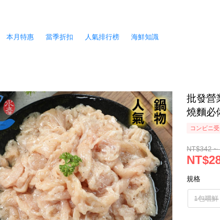
本月特惠
當季折扣
人氣排行榜
海鮮知識
批發營
燒麵必備
コンビニ受
NT$342 ~
NT$28
規格
1包嚐鮮