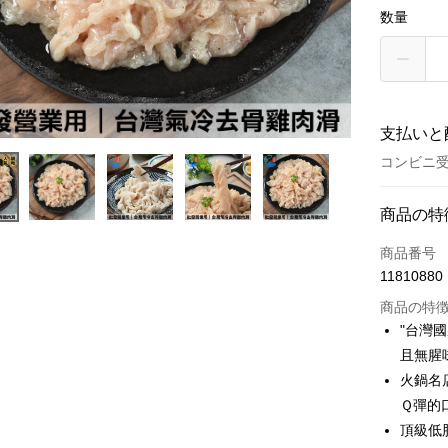
数量
支払いと
コンビニ受
お支払い
商品の特
クレジット
商品番号
11810880
クレジッ
商品の特
3回払
"台灣
6回払
合作金
且無腥
華南商
合作金
火鍋名
LINE Pay
上海商
華南商
Ｑ彈的
国泰世
Apple Pay
上海商
頂級低
台湾中
国泰世