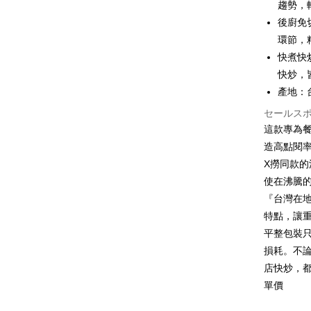
趨勢，
HSBC
JKOPAY
台湾中
聯邦商
後廚免
HSBC
Easy Walle
元大商
環節，
聯邦商
玉山商
元大商
快煮快
Google Pa
台新國
玉山商
快炒，
台湾楽
台新國
ATM払い
產地：
台湾楽
代金引換
セールス
這款專為
造高點閱
配送方法
X撈同款
冷凍7-1
使在沸騰
配送毎にNT
『台灣在
特點，讓重
冷凍宅配-
平整包裝
配送毎にNT
損耗。不
冷凍貨到
店快炒，
單價
配送毎にNT