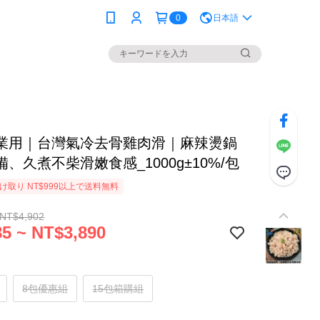
0
日本語
業用｜台灣氣冷去骨雞肉滑｜麻辣燙鍋
、久煮不柴滑嫩食感_1000g±10%/包
け取り NT$999以上で送料無料
 NT$4,902
5 ~ NT$3,890
8包優惠組
15包箱購組