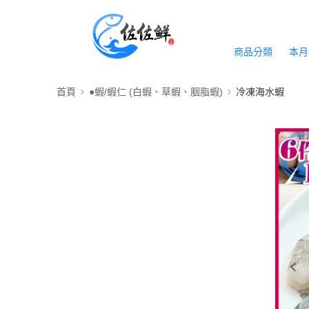
商品分類
本月
首頁
●蝦/蝦仁 (白蝦、草蝦、胭脂蝦)
冷凍海水蝦