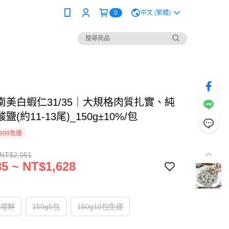
0
中文 (繁體)
南美白蝦仁31/35｜大規格肉質扎實、純
(約11-13尾)_150g±10%/包
999免運
 NT$2,051
5 ~ NT$1,628
包嚐鮮
150g5包
150g10包免運