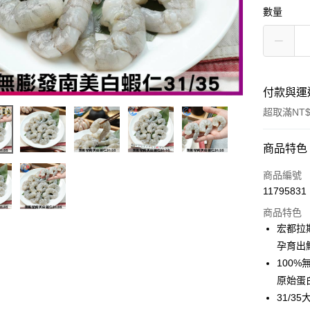
數量
付款與運
超取滿NT$
付款方式
商品特色
信用卡一
商品編號
11795831
信用卡分
商品特色
3 期 
宏都拉
6 期 
合作金
孕育出
華南商
100
合作金
LINE Pay
上海商
華南商
原始蛋
國泰世
Apple Pay
上海商
31/3
臺灣中
國泰世