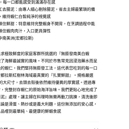
尾，每一口都能感受到滿滿存在感
台灣）商業銀行
華泰商業銀行
小企業銀行
台中商業銀行
業銀行
遠東國際商業銀行
工去腸泥：由專人細心剔除腸泥，省去主婦最繁瑣的備
台灣）商業銀行
華泰商業銀行
業銀行
永豐商業銀行
，維持蝦仁白皙純淨的視覺感
業銀行
遠東國際商業銀行
業銀行
星展（台灣）商業銀行
業銀行
永豐商業銀行
鎖住鮮甜：特意維持完整蝦身不開背，在烹調過程中能
y
際商業銀行
中國信託商業銀行
業銀行
星展（台灣）商業銀行
鎖住蝦肉肉汁，入口更具彈性
天信用卡公司
際商業銀行
中國信託商業銀行
中南美洲(宏都拉斯)
天信用卡公司
追求極致鮮度的家庭客群所挑選的『無膨發南美白蝦
現了海鮮最誠實的風味。不同於市售常見因浸泡藥水而呈
脆的蝦仁，我們堅持無膨發工法，這代表您吃到的每一口
宏都拉斯紅樹林海域最真實的『扎實鮮甜』。規格嚴選
1取貨(快速到店，到貨後4天內需取貨)
5』的大尺寸，去頭去殼後依然維持優異的厚實感。透過專
50，滿NT$999(含以上)免運費
封，完整封存蝦仁的原始海洋旨味。我們更貼心地完成了
抗凍紙箱裝(可備註改保麗龍箱)
腸泥』處理，讓主婦在料理時無需再動刀挑揀，清洗後即
50，滿NT$999(含以上)免運費
無論是滑蛋、熱炒或是義大利麵，這份無添加的安心感，
人品嚐到最單純、最健康的鮮蝦食感
付款
80，滿NT$999(含以上)免運費