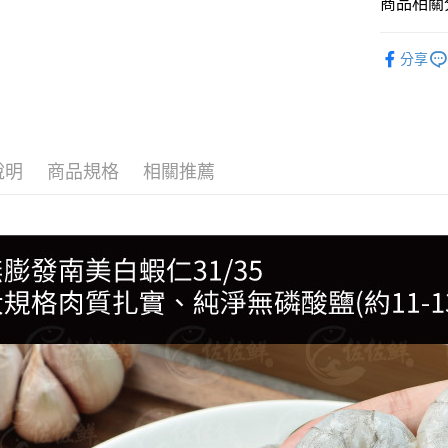
商品相關分
●蝦/蝦仁
分享
🛒超市貨
說明
商品規格
相關推薦