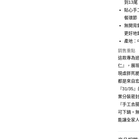
到13
匯豐（
街口支付
臺灣中
聯邦商
貼心手
匯豐（
悠遊付
元大商
餐環節
聯邦商
玉山商
元大商
無開背
Google Pa
台新國
玉山商
更好地
台灣樂
台新國
ATM付款
產地：
台灣樂
貨到付款
銷售重點
這款專為
仁』，展
運送方式
現虛胖死
都是來自
冷凍7-1
『31/3
每筆NT$1
業分裝密
冷凍宅配-
『手工去
每筆NT$1
可下鍋。
能讓全家
冷凍貨到
每筆NT$1