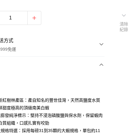
清除
紀錄
送方式
999免運
次付款
期付款
0 利率 每期
NT$61
21家銀行
斯紅樹林產區：產自知名的豐世佳灣，天然高鹽度水質
0 利率 每期
NT$30
21家銀行
庫商業銀行
第一商業銀行
鮮甜度極高的頂級南美白蝦
業銀行
彰化商業銀行
%無膨發純淨標示：堅持不浸泡磷酸鹽與保水劑，保留蝦肉
庫商業銀行
第一商業銀行
業儲蓄銀行
台北富邦商業銀行
業銀行
彰化商業銀行
白質組織，口感扎實有咬勁
華商業銀行
兆豐國際商業銀行
業儲蓄銀行
台北富邦商業銀行
5大規格特選：採用每磅31到35顆的大蝦規格，單包約11
小企業銀行
台中商業銀行
華商業銀行
兆豐國際商業銀行