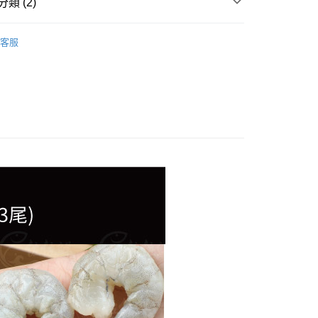
類 (2)
 (白蝦、草蝦、胭脂蝦)
冷凍海水蝦
客服
精選