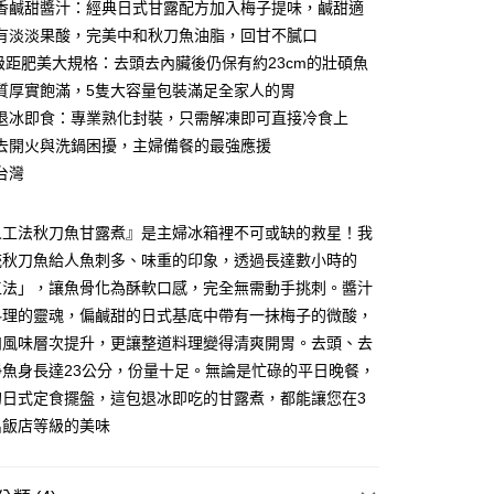
香鹹甜醬汁：經典日式甘露配方加入梅子提味，鹹甜適
台灣）商業銀行
華泰商業銀行
小企業銀行
台中商業銀行
業銀行
遠東國際商業銀行
有淡淡果酸，完美中和秋刀魚油脂，回甘不膩口
台灣）商業銀行
華泰商業銀行
業銀行
永豐商業銀行
m 級距肥美大規格：去頭去內臟後仍保有約23cm的壯碩魚
業銀行
遠東國際商業銀行
業銀行
星展（台灣）商業銀行
業銀行
永豐商業銀行
質厚實飽滿，5隻大容量包裝滿足全家人的胃
y
際商業銀行
中國信託商業銀行
業銀行
星展（台灣）商業銀行
退冰即食：專業熟化封裝，只需解凍即可直接冷食上
天信用卡公司
際商業銀行
中國信託商業銀行
去開火與洗鍋困擾，主婦備餐的最強應援
天信用卡公司
台灣
人工法秋刀魚甘露煮』是主婦冰箱裡不可或缺的救星！我
統秋刀魚給人魚刺多、味重的印象，透過長達數小時的
工法」，讓魚骨化為酥軟口感，完全無需動手挑刺。醬汁
1取貨(快速到店，到貨後4天內需取貨)
料理的靈魂，偏鹹甜的日式基底中帶有一抹梅子的微酸，
50，滿NT$999(含以上)免運費
肉風味層次提升，更讓整道料理變得清爽開胃。去頭、去
抗凍紙箱裝(可備註改保麗龍箱)
淨魚身長達23公分，份量十足。無論是忙碌的平日晚餐，
50，滿NT$999(含以上)免運費
的日式定食擺盤，這包退冰即吃的甘露煮，都能讓您在3
出飯店等級的美味
付款
80，滿NT$999(含以上)免運費