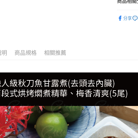
商品相關分
●鮮魚(魚
分享
🍱日式料
🛒超市貨
🦪生魚片
說明
商品規格
相關推薦