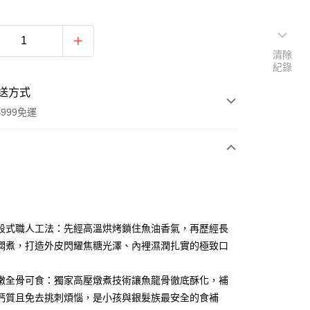
清除
紀錄
送方式
999免運
次付款
期付款
0 利率 每期
NT$133
21家銀行
段式職人工法：先經高溫烘烤鎖住魚油香氣，再歷經長
0 利率 每期
NT$66
21家銀行
庫商業銀行
第一商業銀行
燜煮，打造外皮閃耀焦糖光澤、內裡濕潤扎實的極致口
業銀行
彰化商業銀行
庫商業銀行
第一商業銀行
業儲蓄銀行
台北富邦商業銀行
業銀行
彰化商業銀行
嫩全骨可食：獨家高壓燉煮技術讓魚龍骨徹底酥化，補
華商業銀行
兆豐國際商業銀行
業儲蓄銀行
台北富邦商業銀行
鈣質且免去挑刺煩惱，是小孩與銀髮族最安全的食補
小企業銀行
台中商業銀行
華商業銀行
兆豐國際商業銀行