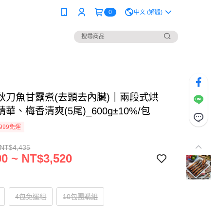
0
中文 (繁體)
秋刀魚甘露煮(去頭去內臟)｜兩段式烘
華、梅香清爽(5尾)_600g±10%/包
999免運
 NT$4,435
0 ~ NT$3,520
4包免運組
10包團購組