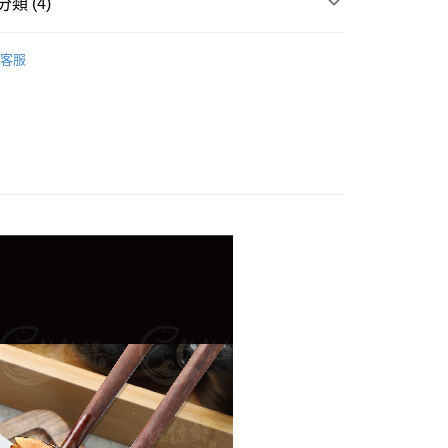
類 (4)
片、魚排、現撈魚、一夜干、其他)
其他
客服
理｜烤物、小菜
精選
自由｜退冰即食