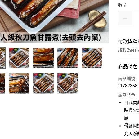
數量
付款與運
超取滿NT$
付款方式
商品特色
信用卡一
商品編號
11782358
信用卡分
商品特色
3 期 
日式兩
6 期 
合作金
時慢火
華南商
感
合作金
LINE Pay
上海商
華南商
骨酥肉
國泰世
Apple Pay
上海商
充天然
臺灣中
國泰世