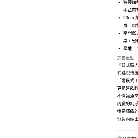
特製梅
匯豐（
街口支付
臺灣中
聯邦商
中並帶
匯豐（
悠遊付
元大商
23c
聯邦商
玉山商
元大商
身，肉
Google Pa
台新國
玉山商
零門檻
台灣樂
台新國
ATM付款
桌，省
台灣樂
產地：
貨到付款
銷售重點
『日式職
運送方式
們跳脫傳
「兩段式
冷凍7-1
更是這款
每筆NT$1
不僅讓魚
冷凍宅配-
內臟的純
每筆NT$1
還是精緻
分鐘內端
冷凍貨到
每筆NT$1