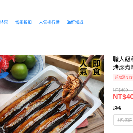
特惠
當季折扣
人氣排行榜
海鮮知識
職人級
烤燜煮精
超取滿NT$
NT$480 ~
NT$40
規格
1包嚐鮮