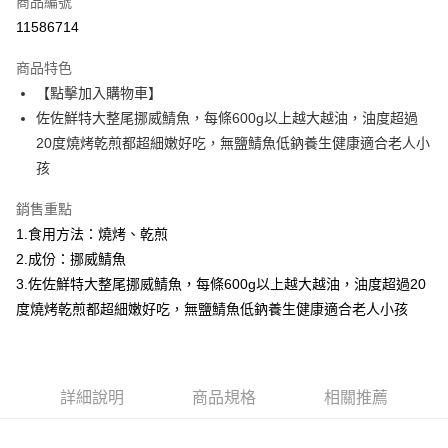
商品編號
信用卡分期付款
11586714
3 期 0 利率 每期
NT$202
21家銀行
商品特色
6 期 0 利率 每期
NT$101
21家銀行
合作金庫商業銀行
第一商業銀行
【點擊加入購物車】
華南商業銀行
彰化商業銀行
合作金庫商業銀行
第一商業銀行
LINE Pay
佐佐鮮特大整尾挪威鯖魚，每條600g以上越大越油，油度超過
上海商業儲蓄銀行
台北富邦商業銀行
華南商業銀行
彰化商業銀行
國泰世華商業銀行
兆豐國際商業銀行
20度燒烤乾煎都超細嫩好吃，無鹽鯖魚低鈉養生健康適合老人小
Apple Pay
上海商業儲蓄銀行
台北富邦商業銀行
臺灣中小企業銀行
台中商業銀行
孩
國泰世華商業銀行
兆豐國際商業銀行
匯豐（台灣）商業銀行
華泰商業銀行
悠遊付
臺灣中小企業銀行
台中商業銀行
聯邦商業銀行
遠東國際商業銀行
銷售重點
匯豐（台灣）商業銀行
華泰商業銀行
ATM付款
元大商業銀行
永豐商業銀行
1.食用方法：燒烤、乾煎
聯邦商業銀行
遠東國際商業銀行
玉山商業銀行
星展（台灣）商業銀行
元大商業銀行
永豐商業銀行
2.成份：挪威鯖魚
貨到付款
台新國際商業銀行
中國信託商業銀行
玉山商業銀行
星展（台灣）商業銀行
3.佐佐鮮特大整尾挪威鯖魚，每條600g以上越大越油，油度超過20
台灣樂天信用卡公司
台新國際商業銀行
中國信託商業銀行
度燒烤乾煎都超細嫩好吃，無鹽鯖魚低鈉養生健康適合老人小孩
運送方式
台灣樂天信用卡公司
冷凍7-11取貨(快速到店，到貨後4天內需取貨)
每筆NT$150，滿NT$999(含以上)免運費
詳細說明
商品規格
相關推薦
冷凍宅配-抗凍紙箱裝(可備註改保麗龍箱)
每筆NT$150，滿NT$999(含以上)免運費