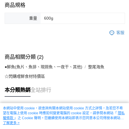
商品規格
重量
600g
客服
商品相關分類 (2)
●鮮魚(魚片、魚排、現撈魚、一夜干、其他)
整尾海魚
☆閃購嚐鮮食材特價區
本分類熱銷
全站排行
本網站中使用 cookie，欲查詢有關本網站使用 cookie 方式之詳情，及若您不希
熱門標籤
望在電腦上使用 cookie 時應如何變更電腦的 cookie 設定，請參閱本網站「
隱私
權條款
」之 Cookie 聲明。您繼續使用本網站即表示您同意本公司得按本網站使
用條款之 Cookie 聲明使用 cookie。
了解更多 >