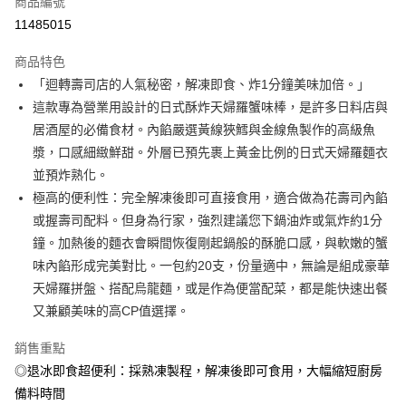
商品編號
信用卡分期付款
11485015
3 期 0 利率 每期
NT$38
21家銀行
商品特色
6 期 0 利率 每期
NT$19
21家銀行
合作金庫商業銀行
第一商業銀行
「迴轉壽司店的人氣秘密，解凍即食、炸1分鐘美味加倍。」
華南商業銀行
彰化商業銀行
合作金庫商業銀行
第一商業銀行
LINE Pay
這款專為營業用設計的日式酥炸天婦羅蟹味棒，是許多日料店與
上海商業儲蓄銀行
台北富邦商業銀行
華南商業銀行
彰化商業銀行
國泰世華商業銀行
兆豐國際商業銀行
居酒屋的必備食材。內餡嚴選黃線狹鱈與金線魚製作的高級魚
Apple Pay
上海商業儲蓄銀行
台北富邦商業銀行
臺灣中小企業銀行
台中商業銀行
漿，口感細緻鮮甜。外層已預先裹上黃金比例的日式天婦羅麵衣
國泰世華商業銀行
兆豐國際商業銀行
匯豐（台灣）商業銀行
華泰商業銀行
街口支付
臺灣中小企業銀行
台中商業銀行
並預炸熟化。
聯邦商業銀行
遠東國際商業銀行
匯豐（台灣）商業銀行
華泰商業銀行
極高的便利性：完全解凍後即可直接食用，適合做為花壽司內餡
悠遊付
元大商業銀行
永豐商業銀行
聯邦商業銀行
遠東國際商業銀行
或握壽司配料。但身為行家，強烈建議您下鍋油炸或氣炸約1分
玉山商業銀行
星展（台灣）商業銀行
元大商業銀行
永豐商業銀行
Google Pay
鐘。加熱後的麵衣會瞬間恢復剛起鍋般的酥脆口感，與軟嫩的蟹
台新國際商業銀行
中國信託商業銀行
玉山商業銀行
星展（台灣）商業銀行
台灣樂天信用卡公司
味內餡形成完美對比。一包約20支，份量適中，無論是組成豪華
台新國際商業銀行
中國信託商業銀行
ATM付款
天婦羅拼盤、搭配烏龍麵，或是作為便當配菜，都是能快速出餐
台灣樂天信用卡公司
貨到付款
又兼顧美味的高CP值選擇。
銷售重點
運送方式
◎退冰即食超便利：採熟凍製程，解凍後即可食用，大幅縮短廚房
冷凍7-11取貨(快速到店，到貨後4天內需取貨)
備料時間
每筆NT$150，滿NT$999(含以上)免運費