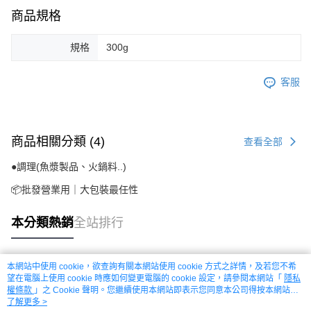
商品規格
規格
300g
客服
商品相關分類 (4)
查看全部
●調理(魚漿製品、火鍋料..)
📦批發營業用｜大包裝最任性
本分類熱銷
全站排行
本網站中使用 cookie，欲查詢有關本網站使用 cookie 方式之詳情，及若您不希
熱門標籤
望在電腦上使用 cookie 時應如何變更電腦的 cookie 設定，請參閱本網站「
隱私
權條款
」之 Cookie 聲明。您繼續使用本網站即表示您同意本公司得按本網站使
用條款之 Cookie 聲明使用 cookie。
了解更多 >