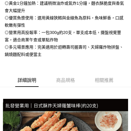
◎黃金1分鐘加熱：建議稍微油炸或氣炸1分鐘，麵衣酥脆度與香氣
冷凍宅配-抗凍紙箱裝(可備註改保麗龍箱)
會大幅提升
每筆NT$150，滿NT$999(含以上)免運費
◎優質魚漿使用：選用黃線狹鱈與金線魚為原料，魚味鮮香，口感
軟嫩有彈性
冷凍貨到付款
◎營業用高投報率：一包300g約20支，單支成本低，擺盤視覺豐
每筆NT$180，滿NT$999(含以上)免運費
富，適合商業午查或單點炸物
◎多元場景應用：完美適用於迴轉壽司握壽司、天婦羅炸物拼盤、
鍋燒麵配料或便當主
詳細說明
商品規格
相關推薦