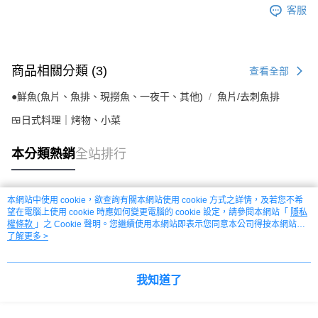
客服
商品相關分類 (3)
查看全部
●鮮魚(魚片、魚排、現撈魚、一夜干、其他)
魚片/去刺魚排
🍱日式料理｜烤物、小菜
本分類熱銷
全站排行
本網站中使用 cookie，欲查詢有關本網站使用 cookie 方式之詳情，及若您不希
熱門標籤
望在電腦上使用 cookie 時應如何變更電腦的 cookie 設定，請參閱本網站「
隱私
權條款
」之 Cookie 聲明。您繼續使用本網站即表示您同意本公司得按本網站使
用條款之 Cookie 聲明使用 cookie。
了解更多 >
我知道了