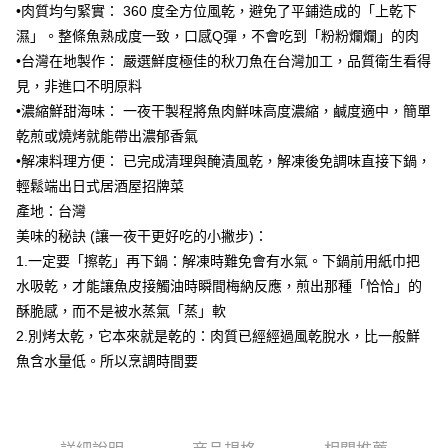
•肉質均勻緊實： 360 度全方位風乾，避免了平鋪造成的「上乾下
冷凍宅配-抗凍紙箱裝(可備註改保麗龍箱)
濕」。整條魚熟成度一致，口感Q彈，不會吃到「粉粉爛爛」的肉
每筆NT$150，滿NT$999(含以上)免運費
•台灣在地製作： 嚴選鮮度極佳的秋刀魚在台灣加工，品質衛生看得
見，非進口不明原料
冷凍貨到付款
•濃縮鮮甜海味： 一夜干製程將魚肉鮮味高度濃縮，鹹度適中，簡單
每筆NT$180，滿NT$999(含以上)免運費
乾煎或燒烤就能帶出濃郁香氣
•解凍料理方便： 已完成清理與醃漬風乾，解凍後免調味直接下鍋，
輕鬆端出日式居酒屋招牌菜
產地：台灣
美味的秘訣 (讓一夜干更好吃的小撇步)：
1.一定要「擦乾」再下鍋：解凍時難免會有水氣。下鍋前用紙巾把
水吸乾，才能讓魚皮接觸油時瞬間梅納反應，煎出那種「恰恰」的
酥脆感，而不是被水蒸氣「蒸」軟
2.別烤太乾，它本來就是乾的：肉質已經經過風乾脫水，比一般鮮
魚含水量低。所以烹調時間要