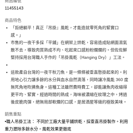
商品編號
信用卡分期付款
11455143
3 期 0 利率 每期
NT$36
21家銀行
商品特色
6 期 0 利率 每期
NT$18
21家銀行
合作金庫商業銀行
第一商業銀行
「拒絕躺平！真正『吊掛』風乾，才能造就零死角的緊實口
華南商業銀行
彰化商業銀行
合作金庫商業銀行
第一商業銀行
LINE Pay
感。」
上海商業儲蓄銀行
台北富邦商業銀行
華南商業銀行
彰化商業銀行
國泰世華商業銀行
兆豐國際商業銀行
市售的一夜干多採「平鋪」在網架上烘乾，容易造成貼網面濕氣
Apple Pay
上海商業儲蓄銀行
台北富邦商業銀行
臺灣中小企業銀行
台中商業銀行
散不去，導致肉質熟成不均、吃起來口感粉粉爛爛的。但佐佐鮮
國泰世華商業銀行
兆豐國際商業銀行
匯豐（台灣）商業銀行
華泰商業銀行
街口支付
臺灣中小企業銀行
台中商業銀行
堅持採用台灣職人手作的「吊掛風乾（Hanging Dry）」工法。
聯邦商業銀行
遠東國際商業銀行
匯豐（台灣）商業銀行
華泰商業銀行
悠遊付
元大商業銀行
永豐商業銀行
聯邦商業銀行
遠東國際商業銀行
這款產自台灣的一夜干秋刀魚，是一條條被垂直懸掛起來的。利
玉山商業銀行
星展（台灣）商業銀行
元大商業銀行
永豐商業銀行
Google Pay
用地心引力讓多餘的水分與血水自然滴落，同時讓冷風能 360 度
台新國際商業銀行
中國信託商業銀行
玉山商業銀行
星展（台灣）商業銀行
台灣樂天信用卡公司
無死角地吹拂魚身。這種工法雖然費時費工，卻能讓魚肉收縮得
台新國際商業銀行
中國信託商業銀行
ATM付款
更平均、緊實。經過時間的熟成，海味被濃縮在紋理之中，烤過
台灣樂天信用卡公司
貨到付款
後皮脆肉彈，絕無局部軟爛的口感，是居酒屋等級的極致美味。
銷售重點
運送方式
•職人吊掛工法： 不同於工廠大量平鋪烘乾，採垂直吊掛製作。利用
冷凍7-11取貨(快速到店，到貨後4天內需取貨)
重力瀝除多餘水分，風乾效果更徹底
每筆NT$150，滿NT$999(含以上)免運費