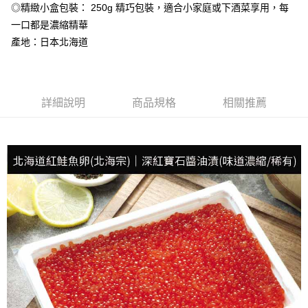
◎精緻小盒包裝： 250g 精巧包裝，適合小家庭或下酒菜享用，每
冷凍宅配-抗凍紙箱裝(可備註改保麗龍箱)
一口都是濃縮精華
每筆NT$150，滿NT$999(含以上)免運費
產地：日本北海道
冷凍貨到付款
每筆NT$180，滿NT$999(含以上)免運費
詳細說明
商品規格
相關推薦