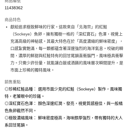
商品編號
信用卡分期付款
11438362
3 期 0 利率 每期
NT$293
21家銀行
商品特色
6 期 0 利率 每期
NT$146
21家銀行
合作金庫商業銀行
第一商業銀行
獻給追求極致鮮味的行家。這款來自「北海宗」的紅鮭
華南商業銀行
彰化商業銀行
合作金庫商業銀行
第一商業銀行
LINE Pay
（Sockeye）魚卵，擁有獨樹一格的「深紅寶石」色澤，視覺上
上海商業儲蓄銀行
台北富邦商業銀行
華南商業銀行
彰化商業銀行
國泰世華商業銀行
兆豐國際商業銀行
充滿高級的神秘感。其最大特色在於「高度濃縮的鮮味密度」，
Apple Pay
上海商業儲蓄銀行
台北富邦商業銀行
臺灣中小企業銀行
台中商業銀行
口感紮實飽滿，每一顆都蘊含著深邃強烈的海洋氣息。咬破的瞬
國泰世華商業銀行
兆豐國際商業銀行
匯豐（台灣）商業銀行
華泰商業銀行
街口支付
臺灣中小企業銀行
台中商業銀行
間，濃厚的鮮甜與紅鮭特有的回甘尾韻直衝腦門，風味極具衝擊
聯邦商業銀行
遠東國際商業銀行
匯豐（台灣）商業銀行
華泰商業銀行
力。只需少許份量，就能讓白飯或酒餚的風味層次瞬間提升，是
悠遊付
元大商業銀行
永豐商業銀行
聯邦商業銀行
遠東國際商業銀行
市面上珍稀的獨特風味。
玉山商業銀行
星展（台灣）商業銀行
元大商業銀行
永豐商業銀行
Google Pay
台新國際商業銀行
中國信託商業銀行
玉山商業銀行
星展（台灣）商業銀行
銷售重點
台灣樂天信用卡公司
台新國際商業銀行
中國信託商業銀行
ATM付款
◎珍稀紅鮭品種： 選用市面少見的紅鮭（Sockeye）製作，風味獨
台灣樂天信用卡公司
特，老饕眼中的珍饈。
貨到付款
◎深紅寶石色澤： 顏色深邃紅潤、發亮，視覺質感極佳，與一般橘
色魚卵截然不同。
運送方式
◎極致濃縮風味： 鮮味密度極高，海味醇厚強烈，帶有獨特的大人
冷凍7-11取貨(快速到店，到貨後4天內需取貨)
系回甘尾韻。
每筆NT$150，滿NT$999(含以上)免運費