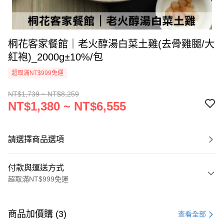
桐花客家餐館｜老火醇湯白菜土雞(去骨雞腿/大
紅袍)_2000g±10%/包
超取滿NT$999免運
NT$1,739 ~ NT$8,259
NT$1,380 ~ NT$6,555
請選擇商品選項
付款與運送方式
超取滿NT$999免運
付款方式
信用卡一次付款
商品加價購 (3)
查看全部