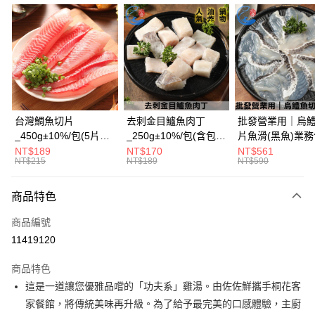
信用卡分期付款
3 期 0 利率 每期
NT$460
21家銀行
6 期 0 利率 每期
NT$230
21家銀行
合作金庫商業銀行
第一商業銀行
華南商業銀行
彰化商業銀行
合作金庫商業銀行
第一商業銀行
LINE Pay
上海商業儲蓄銀行
台北富邦商業銀行
華南商業銀行
彰化商業銀行
國泰世華商業銀行
兆豐國際商業銀行
Apple Pay
上海商業儲蓄銀行
台北富邦商業銀行
臺灣中小企業銀行
台中商業銀行
國泰世華商業銀行
兆豐國際商業銀行
台灣鯛魚切片
去刺金目鱸魚肉丁
批發營業用｜烏
匯豐（台灣）商業銀行
華泰商業銀行
街口支付
臺灣中小企業銀行
台中商業銀行
_450g±10%/包(5片
_250g±10%/包(含包冰
片魚滑(黑魚)業務
聯邦商業銀行
遠東國際商業銀行
匯豐（台灣）商業銀行
華泰商業銀行
入)_4~5人份
20%)
_1000g±10%/包
NT$189
NT$170
NT$561
悠遊付
元大商業銀行
永豐商業銀行
NT$215
NT$189
NT$590
聯邦商業銀行
遠東國際商業銀行
玉山商業銀行
星展（台灣）商業銀行
元大商業銀行
永豐商業銀行
Google Pay
台新國際商業銀行
中國信託商業銀行
玉山商業銀行
星展（台灣）商業銀行
商品特色
台灣樂天信用卡公司
台新國際商業銀行
中國信託商業銀行
ATM付款
商品編號
台灣樂天信用卡公司
貨到付款
11419120
商品特色
運送方式
這是一道讓您優雅品嚐的「功夫系」雞湯。由佐佐鮮攜手桐花客
冷凍7-11取貨(快速到店，到貨後4天內需取貨)
家餐館，將傳統美味再升級。為了給予最完美的口感體驗，主廚
每筆NT$150，滿NT$999(含以上)免運費