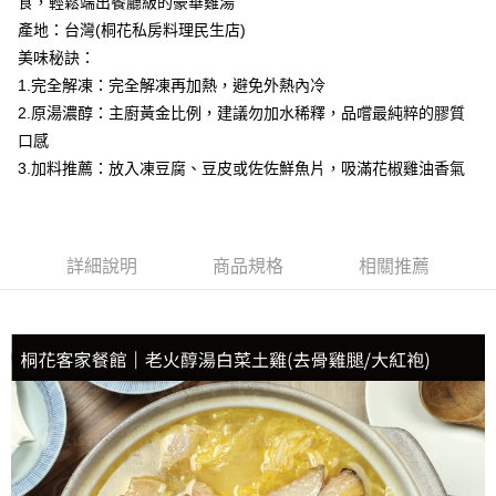
食，輕鬆端出餐廳級的豪華雞湯
產地：台灣(桐花私房料理民生店)
美味秘訣：
1.完全解凍：完全解凍再加熱，避免外熱內冷
2.原湯濃醇：主廚黃金比例，建議勿加水稀釋，品嚐最純粹的膠質
口感
3.加料推薦：放入凍豆腐、豆皮或佐佐鮮魚片，吸滿花椒雞油香氣
詳細說明
商品規格
相關推薦