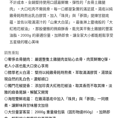
不計成本，全鍋堅持使用口感最鮮嫩、彈性的「去骨土雞腿
冷凍宅配-抗凍紙箱裝(可備註改保麗龍箱)
肉」。大口吃肉不需挑骨，每一口都是紮實的滿足感。湯底以純
雞骨耗時熬出乳白膠質，加入「珠貝」與「蔘頭」提煉甘甜底
每筆NT$150，滿NT$999(含以上)免運費
蘊，並佐以吸滿湯汁的「山東大白菜」。最後淋上靈魂般的「大
冷凍貨到付款
紅袍花椒油」，那股優雅的微麻酥香，能完美平衡土雞腿的豐富
每筆NT$180，滿NT$999(含以上)免運費
油脂。2000g 的豪邁份量，加熱即食，讓全家大小都能輕鬆享受
五星級的暖心美味
銷售重點
◎奢侈去骨腿肉： 嚴選整隻土雞腿肉並貼心去骨，肉質鮮嫩Q彈，
老人小孩也能大口安心享用
◎醇厚老火白湯： 堅持以純雞骨耗時熬煮，萃取滿滿膠質，湯頭呈
現自然的乳白色，濃郁順口
◎獨門花椒提香： 添加珍貴大紅袍花椒油，取其香而不取其辣，淡
雅的麻香尾韻，解膩又開胃
◎海陸雙鮮底蘊： 在雞湯基底中加入「珠貝」與「蔘頭」一同煨
煮，讓鮮味與甘味層次加倍
◎大份量宴客菜： 2000g 重量級包裝（固形物達850g），加熱即