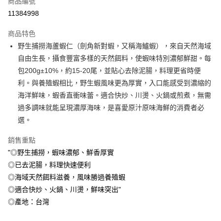
商品編號
信用卡分期付款
11384998
3 期 0 利率 每期
NT$91
21家銀行
商品特色
6 期 0 利率 每期
NT$45
21家銀行
合作金庫商業銀行
第一商業銀行
野生捕撈海蘆蝦仁（劍角新對蝦，又稱海鱸蝦），來自天然海域
華南商業銀行
彰化商業銀行
合作金庫商業銀行
第一商業銀行
LINE Pay
自由生長，攝食豐富多樣的天然餌料，使蝦味特別濃郁鮮甜。每
上海商業儲蓄銀行
台北富邦商業銀行
華南商業銀行
彰化商業銀行
國泰世華商業銀行
兆豐國際商業銀行
包200g±10%，約15-20尾，並貼心去除泥腸，料理更省時便
Apple Pay
上海商業儲蓄銀行
台北富邦商業銀行
臺灣中小企業銀行
台中商業銀行
利。與養殖蝦相比，野生蝦風味更為厚實，入口能感受到濃縮的
國泰世華商業銀行
兆豐國際商業銀行
匯豐（台灣）商業銀行
華泰商業銀行
悠遊付
臺灣中小企業銀行
台中商業銀行
海洋鮮味，蝦香直衝味蕾。適合快炒、川燙、火鍋或煎煮，無需
聯邦商業銀行
遠東國際商業銀行
匯豐（台灣）商業銀行
華泰商業銀行
過多調味就能呈現濃厚海味，是喜愛原汁原味海鮮的消費者必
Google Pay
元大商業銀行
永豐商業銀行
聯邦商業銀行
遠東國際商業銀行
選。
玉山商業銀行
星展（台灣）商業銀行
元大商業銀行
永豐商業銀行
ATM付款
台新國際商業銀行
中國信託商業銀行
玉山商業銀行
星展（台灣）商業銀行
銷售重點
台灣樂天信用卡公司
台新國際商業銀行
中國信託商業銀行
貨到付款
"◎野生捕撈，蝦味濃郁、鮮香厚實
台灣樂天信用卡公司
◎已去泥腸，料理快速便利
運送方式
◎海域天然餌料滋養，風味勝過養殖蝦
冷凍7-11取貨(快速到店，到貨後4天內需取貨)
◎適合快炒、火鍋、川燙，鮮味突出"
每筆NT$150，滿NT$999(含以上)免運費
◎產地：台灣
冷凍宅配-抗凍紙箱裝(可備註改保麗龍箱)