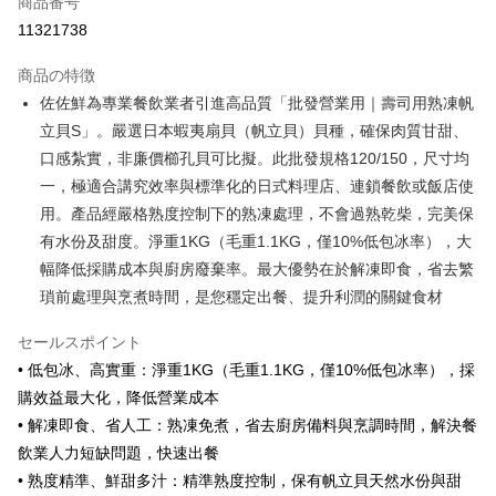
商品番号
クレジットカード分割払い
11321738
3回払い、金利0、毎回
NT$366
21行の銀行
商品の特徴
6回払い、金利0、毎回
NT$183
21行の銀行
合作金庫商業銀行
第一商業銀行
佐佐鮮為專業餐飲業者引進高品質「批發營業用｜壽司用熟凍帆
華南商業銀行
彰化商業銀行
合作金庫商業銀行
第一商業銀行
LINE Pay
立貝S」。嚴選日本蝦夷扇貝（帆立貝）貝種，確保肉質甘甜、
上海商業儲蓄銀行
台北富邦商業銀行
華南商業銀行
彰化商業銀行
国泰世華商業銀行
兆豐國際商業銀行
口感紮實，非廉價櫛孔貝可比擬。此批發規格120/150，尺寸均
Apple Pay
上海商業儲蓄銀行
台北富邦商業銀行
台湾中小企業銀行
台中商業銀行
一，極適合講究效率與標準化的日式料理店、連鎖餐飲或飯店使
国泰世華商業銀行
兆豐國際商業銀行
HSBC(台湾)商業銀行
華泰商業銀行
JKOPAY
台湾中小企業銀行
台中商業銀行
用。產品經嚴格熟度控制下的熟凍處理，不會過熟乾柴，完美保
聯邦商業銀行
遠東国際商業銀行
HSBC(台湾)商業銀行
華泰商業銀行
有水份及甜度。淨重1KG（毛重1.1KG，僅10%低包冰率），大
Easy Wallet
元大商業銀行
永豐商業銀行
聯邦商業銀行
遠東国際商業銀行
幅降低採購成本與廚房廢棄率。最大優勢在於解凍即食，省去繁
玉山商業銀行
星展(台湾)商業銀行
元大商業銀行
永豐商業銀行
Google Pay
台新國際商業銀行
中国信託商業銀行
瑣前處理與烹煮時間，是您穩定出餐、提升利潤的關鍵食材
玉山商業銀行
星展(台湾)商業銀行
台湾楽天クレジットカード会社
台新國際商業銀行
中国信託商業銀行
ATM払い
セールスポイント
台湾楽天クレジットカード会社
代金引換
• 低包冰、高實重：淨重1KG（毛重1.1KG，僅10%低包冰率），採
購效益最大化，降低營業成本
配送方法
• 解凍即食、省人工：熟凍免煮，省去廚房備料與烹調時間，解決餐
飲業人力短缺問題，快速出餐
冷凍7-11取貨(快速到店，到貨後4天內需取貨)
• 熟度精準、鮮甜多汁：精準熟度控制，保有帆立貝天然水份與甜
配送毎にNT$150、NT$999以上で送料無料