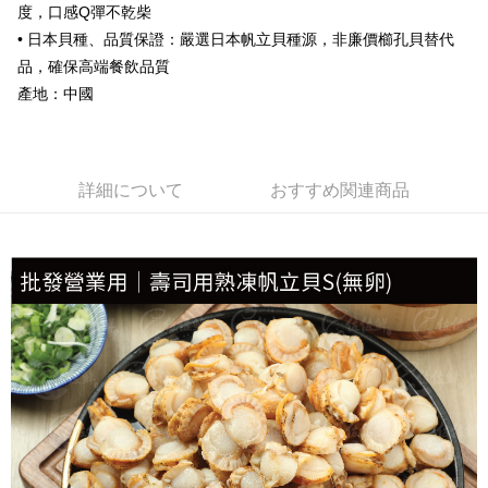
度，口感Q彈不乾柴
冷凍宅配-抗凍紙箱裝(可備註改保麗龍箱)
• 日本貝種、品質保證：嚴選日本帆立貝種源，非廉價櫛孔貝替代
配送毎にNT$150、NT$999以上で送料無料
品，確保高端餐飲品質
產地：中國
冷凍貨到付款
配送毎にNT$180、NT$999以上で送料無料
詳細について
おすすめ関連商品