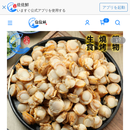
佐佐鮮
アプリを起動
いますぐ公式アプリを使用する
0
1
/
7