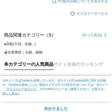
PC版の詳細についてを表示する
カスタマーサービス
商品関連カテゴリー（5）
[すべて表示]
●貝類(干貝、生蠔...)
🫕水煮專區｜火鍋、鍋物
本カテゴリーの人気商品
サイト全体のランキング
当サイトではCookieを使用しています。当サイトのCookie使用に関する詳細
人気タグ
や、Cookieを無効にしたい場合のブラウザでの設定方法については、当サイト
「
プライバシーポリシー
」のCookieポリシーをご参照ください。お客さま
が、当サイトを引き続き使用される場合、当社がサイト利用規約のCookieポリ
詳しく見る >
シーに基づいてCookieを使用することに同意したものとみなします。
分かりました