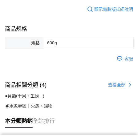
顯示電腦版詳細說明
商品規格
規格
600g
客服
商品相關分類 (4)
查看全部
●貝類(干貝、生蠔...)
🫕水煮專區｜火鍋、鍋物
本分類熱銷
全站排行