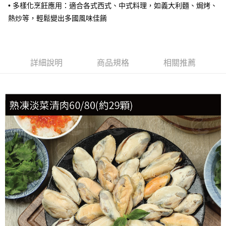
• 多樣化烹飪應用：適合各式西式、中式料理，如義大利麵、焗烤、
冷凍宅配-抗凍紙箱裝(可備註改保麗龍箱)
熱炒等，輕鬆變出多國風味佳餚
每筆NT$150，滿NT$999(含以上)免運費
冷凍貨到付款
每筆NT$180，滿NT$999(含以上)免運費
詳細說明
商品規格
相關推薦