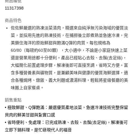
商品編號
信用卡分期付款
11317398
3 期 0 利率 每期
NT$63
21家銀行
商品特色
6 期 0 利率 每期
NT$31
21家銀行
合作金庫商業銀行
第一商業銀行
佐佐鮮嚴選的熟凍淡菜清肉，精選來自純淨無污染海域的優質淡
華南商業銀行
彰化商業銀行
合作金庫商業銀行
第一商業銀行
LINE Pay
菜，並採用先進的熟凍技術，在捕撈後立即煮熟並急速冷凍，完
上海商業儲蓄銀行
台北富邦商業銀行
華南商業銀行
彰化商業銀行
國泰世華商業銀行
兆豐國際商業銀行
美鎖住海洋的原始鮮甜與飽滿Q彈的肉質。每包規格為
Apple Pay
上海商業儲蓄銀行
台北富邦商業銀行
臺灣中小企業銀行
台中商業銀行
60/80（每磅約60至80顆），大小適中，不論是小家庭快速上菜
國泰世華商業銀行
兆豐國際商業銀行
匯豐（台灣）商業銀行
華泰商業銀行
街口支付
臺灣中小企業銀行
台中商業銀行
還是營業用途都十分便利。產品已經貼心去殼、去鬚(去足絲)，
聯邦商業銀行
遠東國際商業銀行
匯豐（台灣）商業銀行
華泰商業銀行
大幅簡化前置處理步驟，解凍後即可直接烹調，省時又方便。富
悠遊付
元大商業銀行
永豐商業銀行
聯邦商業銀行
遠東國際商業銀行
含多種營養素與礦物質，是兼顧美味與健康的優質海鮮選擇，適
玉山商業銀行
星展（台灣）商業銀行
元大商業銀行
永豐商業銀行
Google Pay
合各種焗烤、燉飯、義大利麵或濃湯料理，輕鬆將星級餐廳的美
台新國際商業銀行
中國信託商業銀行
玉山商業銀行
星展（台灣）商業銀行
台灣樂天信用卡公司
味搬上自家餐桌。
台新國際商業銀行
中國信託商業銀行
ATM付款
台灣樂天信用卡公司
銷售重點
貨到付款
• 極致鮮甜、Q彈飽滿：嚴選優質產地淡菜，急速冷凍技術完整保留
貝肉的鮮美甘甜與紮實口感
運送方式
• 省時便利、免處理：已完成熟凍、去殼、去鬚(去足絲)，解凍後可
冷凍7-11取貨(快速到店，到貨後4天內需取貨)
立即下鍋料理，是忙碌現代人的福音
每筆NT$150，滿NT$999(含以上)免運費