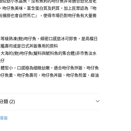
相似幼小水晶魚，沒有魚刺的吻仔魚非常適合幼兒及老
小企業銀行
台中商業銀行
華商業銀行
兆豐國際商業銀行
。吻仔魚美味，富含蛋白質及鈣質，加上民眾認為『吻
台灣）商業銀行
華泰商業銀行
小企業銀行
台中商業銀行
業銀行
遠東國際商業銀行
有捕撈也會自然死亡』，使得市場仍對吻仔魚有大量需
台灣）商業銀行
華泰商業銀行
業銀行
永豐商業銀行
業銀行
遠東國際商業銀行
業銀行
星展（台灣）商業銀行
業銀行
永豐商業銀行
際商業銀行
中國信託商業銀行
業銀行
星展（台灣）商業銀行
等級熟凍(魩)吻仔魚，綿密口感退冰可即食，是高檔日
天信用卡公司
際商業銀行
中國信託商業銀行
軍艦壽司或是日式丼飯專用的原料
天信用卡公司
大海的(魩)吻仔魚(鯷科與鯱科魚的集合體)非市售淡水
鱙仔
1取貨(快速到店，到貨後4天內需取貨)
Ｓ體型小，口感極為細緻幼嫩，適合吻仔魚拌飯、吻仔魚
50，滿NT$999(含以上)免運費
吻仔魚羹、吻仔魚壽司、吻仔魚丼飯、吻仔魚煎蛋、麻油
抗凍紙箱裝(可備註改保麗龍箱)
50，滿NT$999(含以上)免運費
紙箱裝
類 (2)
50，滿NT$999(含以上)免運費
片、魚排、現撈魚、一夜干、其他)
其他
付款
客服
P專屬獨賣】
80，滿NT$999(含以上)免運費