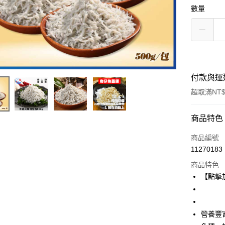
數量
付款與運
超取滿NT$
付款方式
商品特色
信用卡一
商品編號
11270183
信用卡分
商品特色
3 期 
【點擊
6 期 
合作金
華南商
合作金
LINE Pay
上海商
華南商
營養豐
國泰世
Apple Pay
上海商