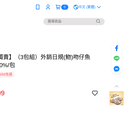
0
中文 (繁體)
P獨賣】（3包組）外銷日規(魩)吻仔魚
10%/包
999免運
99