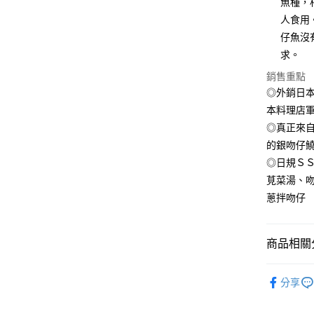
魚種，
臺灣中
國泰世
人食用
匯豐（
悠遊付
臺灣中
聯邦商
仔魚沒
匯豐（
ATM付款
元大商
求。
聯邦商
玉山商
元大商
貨到付款
銷售重點
台新國
玉山商
◎外銷日本
台灣樂
台新國
本料理店
台灣樂
運送方式
◎真正來自
的銀吻仔
冷凍7-1
◎日規Ｓ
每筆NT$1
莧菜湯、
冷凍宅配-
蔥拌吻仔
每筆NT$1
冷凍宅配-
商品相關分
每筆NT$1
●鮮魚(魚
冷凍貨到
分享
📲【AP
每筆NT$1