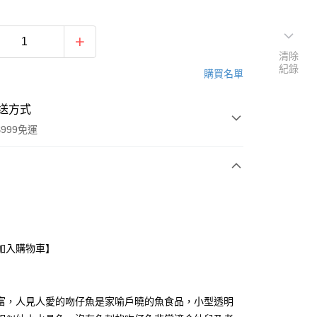
清除
紀錄
購買名單
送方式
999免運
次付款
期付款
0 利率 每期
NT$333
21家銀行
加入購物車】
0 利率 每期
NT$166
21家銀行
庫商業銀行
第一商業銀行
業銀行
彰化商業銀行
庫商業銀行
第一商業銀行
業儲蓄銀行
台北富邦商業銀行
業銀行
彰化商業銀行
富，人見人愛的吻仔魚是家喻戶曉的魚食品，小型透明
華商業銀行
兆豐國際商業銀行
業儲蓄銀行
台北富邦商業銀行