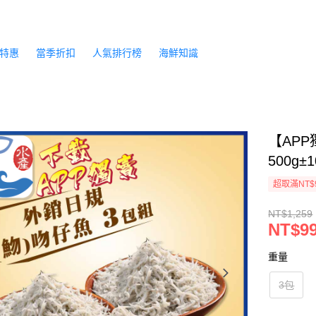
特惠
當季折扣
人氣排行榜
海鮮知識
【AP
500g±
超取滿NT$
NT$1,259
NT$9
重量
3包